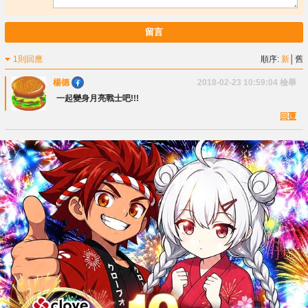
留言
1則回應
順序:
新
│
舊
楊德
2018-02-23 10:59:04
檢舉
一起變身月亮戰士吧!!!
回覆