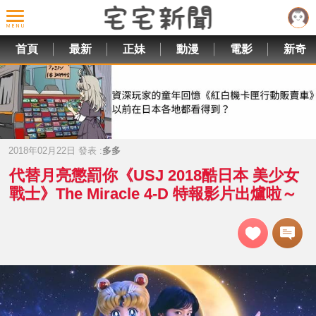
首頁
最新
正妹
動漫
電影
新奇
2018年02月22日 發表 :
多多
代替月亮懲罰你《USJ 2018酷日本 美少女
戰士》The Miracle 4-D 特報影片出爐啦～