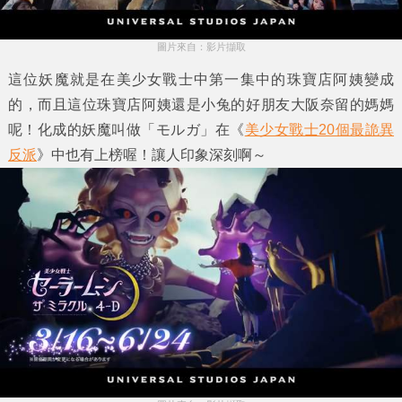
圖片來自：影片擷取
這位妖魔就是在美少女戰士中第一集中的珠寶店阿姨變成
的，而且這位珠寶店阿姨還是小兔的好朋友大阪奈留的媽媽
呢！化成的妖魔叫做「モルガ」在《
美少女戰士20個最詭異
反派
》中也有上榜喔！讓人印象深刻啊～