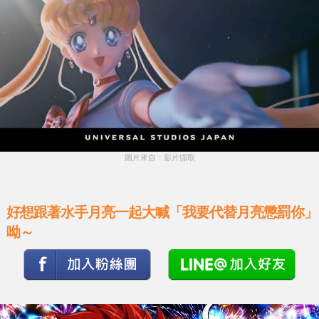
圖片來自：影片擷取
好想跟著水手月亮一起大喊「我要代替月亮懲罰你」
呦～