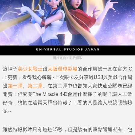
圖片來自：影片擷取
這陣子
美少女戰士
跟
大阪環球影城
的合作周邊一直在官方IG
上更新，看得我心癢癢~上次跟卡友分享過USJ與美戰合作周
邊
第一彈
、
第二彈
。在第二彈中也告知大家快速公關卷已經
開賣！但究竟The Miracle 4-D會是什麼樣子的呢？讓人非常
好奇，終於在這兩天釋出特報了！看的真是讓人想親眼體驗
呢～
雖然特報影片只有短短15秒，但是該有的重點通通都有！包