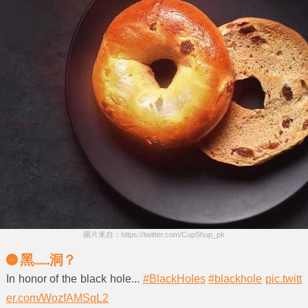
圖片來自：https://twitter.com/CupShup_pk
黑......洞？
In honor of the black hole...
#BlackHoles
#blackhole
pic.twitt
er.com/WozfAMSqL2