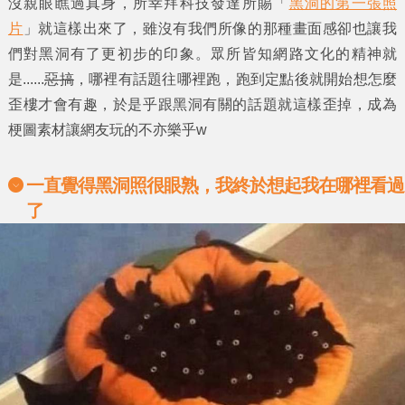
沒親眼瞧過真身，所幸拜科技發達所賜「
黑洞的第一張照
片
」就這樣出來了，雖沒有我們所像的那種畫面感卻也讓我
們對黑洞有了更初步的印象。眾所皆知網路文化的精神就
是......
惡搞
，哪裡有話題往哪裡跑，跑到定點後就開始想怎麼
歪樓才會有趣，於是乎跟黑洞有關的話題就這樣歪掉，成為
梗圖素材讓網友玩的不亦樂乎w
一直覺得黑洞照很眼熟，我終於想起我在哪裡看過
了