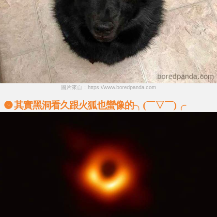
圖片來自：https://www.boredpanda.com
其實黑洞看久跟火狐也蠻像的╮(￣▽￣)╭