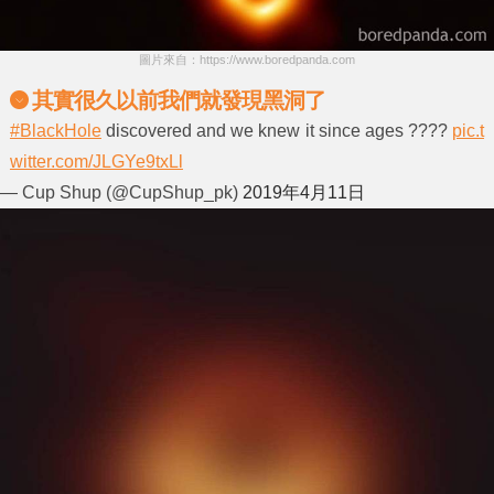
圖片來自：https://www.boredpanda.com
其實很久以前我們就發現黑洞了
#BlackHole
discovered and we knew it since ages ????
pic.t
witter.com/JLGYe9txLl
— Cup Shup (@CupShup_pk)
2019年4月11日