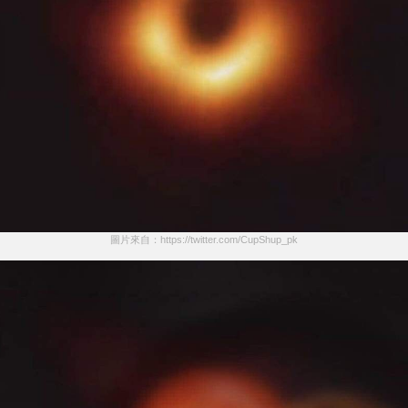
圖片來自：https://twitter.com/CupShup_pk