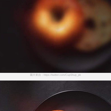
圖片來自：https://twitter.com/CupShup_pk