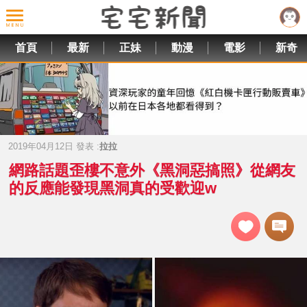
首頁
最新
正妹
動漫
電影
新奇
2019年04月12日 發表 :
拉拉
網路話題歪樓不意外《黑洞惡搞照》從網友
的反應能發現黑洞真的受歡迎w