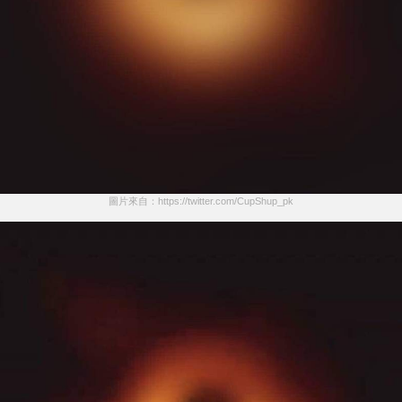
圖片來自：https://twitter.com/CupShup_pk