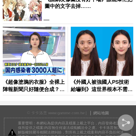
© 卡卡洛普 www.gamme.com.tw |
網站地圖
重要聲明：本網站為提供內容及檔案上載之平台，內容發佈者請確
保所提供之檔案/內容無任何違法或牴觸法令之虞。卡卡洛普無法調
解版權歸屬等相關法律糾紛，對所有上載之檔案和內容不負任何法