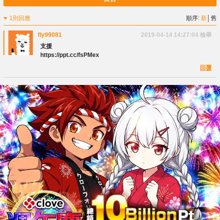
1則回應
順序:
新
│
舊
fly99081
2019-04-14 14:27:04
檢舉
支援
https://ppt.cc/fsPMex
回覆