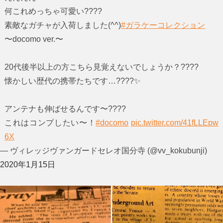
何これめっちゃ可愛い????
素敵なガチャが入荷しました(^^)
#ガラケーコレクション
〜docomo ver.〜
20代後半以上の方こちら見覚えないでしょうか？????
懐かしい歴代の携帯たちです…????✨
アンテナも伸ばせるんです〜????
これはコンプしたい〜！
#docomo
pic.twitter.com/41fLLEpw
6X
— ヴィレッジヴァンガードセレオ国分寺 (@vv_kokubunji)
2020年1月15日