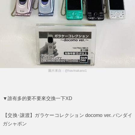
圖片來自：@havinakano1
▼誰有多的要不要來交換一下XD
【交換･譲渡】ガラケーコレクション docomo ver. バンダイ
ガシャポン