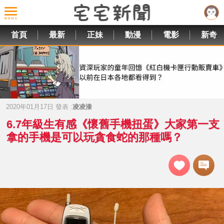
首頁
最新
正妹
動漫
電影
新奇
2020年01月17日 發表 :
凌凌漆
6.7年級生有感《懷舊手機扭蛋》大家第一支
拿的手機是可以玩貪食蛇的那種嗎？