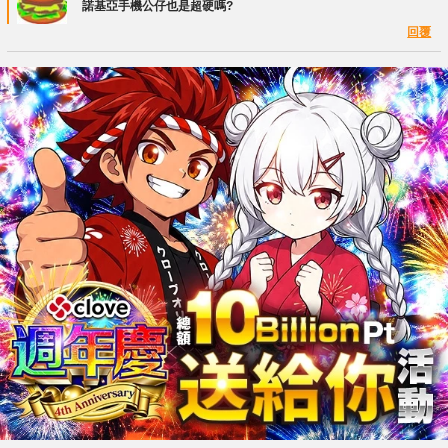
諾基亞手機公仔也是超硬嗎?
回覆