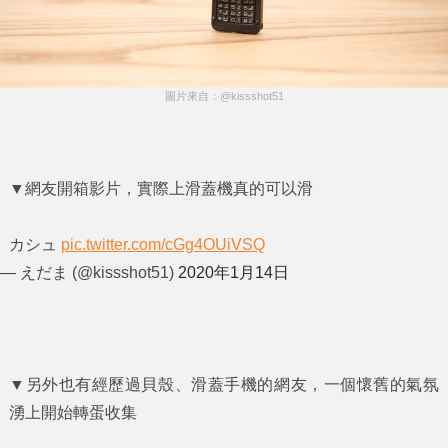
圖片來自：@kissshot51
▼網友開箱影片，實際上滑蓋機真的可以滑
カシュ
pic.twitter.com/cGg4OUiVSQ
— えだま (@kissshot51)
2020年1月14日
▼另外也有經歷過貝殼、滑蓋手機的網友，一個懷舊的氣氛
湧上開始轉蛋收集