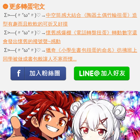
更多轉蛋宅文
Σ>―(〃°ω°〃)♡→
中空筒感大結合《陶器土偶竹輪扭蛋》造
型有趣而且軟軟的可折又好摸
Σ>―(〃°ω°〃)♡→
懷舊感爆棚《電話轉盤扭蛋》轉動數字還
會發出懷舊的撥號聲~感動
Σ>―(〃°ω°〃)♡→
獵奇《小學生書包扭蛋的命名》彷彿班上
同學被做成書包般讓人不寒而慄...