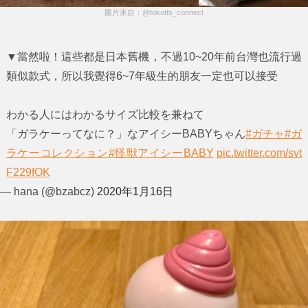
圖片來自：@tokotts_connect
▼當然啦！這些都是日本舊機，不過10~20年前台灣也流行過
類似款式，所以我覺得6~7年級生的朋友一定也可以接受
わかる人にはわかるサイズ比較を兼ねて
「ガラケーってなに？」なアイシーBABYちゃん
#ガチャ
#ガ
ラケーコレクション
#怪獣アイシーBABY
pic.twitter.com/svt
F229fOK
— hana (@bzabcz)
2020年1月16日