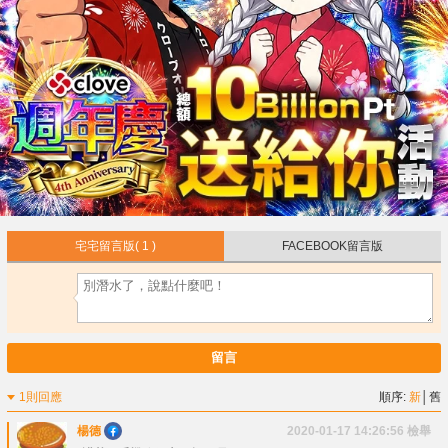
宅宅留言版
( 1 )
FACEBOOK留言版
留言
1則回應
順序:
新
│
舊
楊德
2020-01-17 14:26:56
檢舉