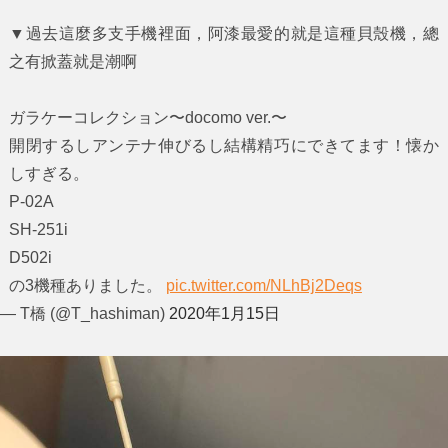
▼過去這麼多支手機裡面，阿漆最愛的就是這種貝殼機，總
之有掀蓋就是潮啊
ガラケーコレクション〜docomo ver.〜
開閉するしアンテナ伸びるし結構精巧にできてます！懐か
しすぎる。
P-02A
SH-251i
D502i
の3機種ありました。
pic.twitter.com/NLhBj2Deqs
— T橋 (@T_hashiman)
2020年1月15日