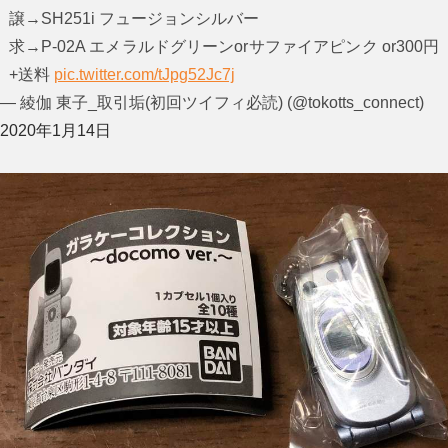
譲→SH251i フュージョンシルバー
求→P-02A エメラルドグリーンorサファイアピンク or300円
+送料
pic.twitter.com/tJpg52Jc7j
— 綾伽 東子_取引垢(初回ツイフィ必読) (@tokotts_connect)
2020年1月14日