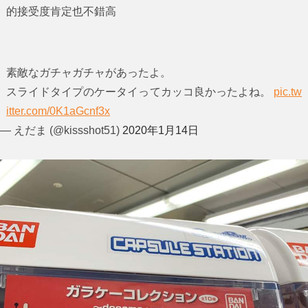
的接受度肯定也不錯高
素敵なガチャガチャがあったよ。
スライドタイプのケータイってカッコ良かったよね。
pic.tw
itter.com/0K1aGcnf3x
— えだま (@kissshot51)
2020年1月14日