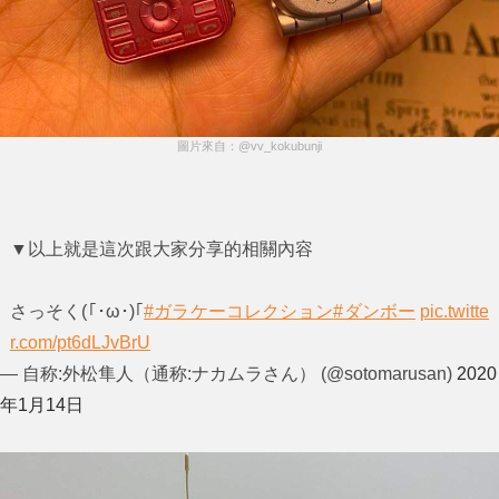
圖片來自：@vv_kokubunji
▼以上就是這次跟大家分享的相關內容
さっそく(｢･ω･)｢
#ガラケーコレクション
#ダンボー
pic.twitte
r.com/pt6dLJvBrU
— 自称:外松隼人（通称:ナカムラさん） (@sotomarusan)
2020
年1月14日