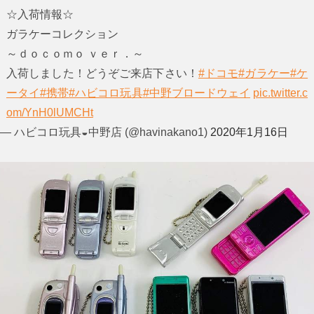
☆入荷情報☆
ガラケーコレクション
～ｄｏｃｏｍｏ ｖｅｒ．～
入荷しました！どうぞご来店下さい！
#ドコモ
#ガラケー
#ケ
ータイ
#携帯
#ハビコロ玩具
#中野ブロードウェイ
pic.twitter.c
om/YnH0lUMCHt
— ハビコロ玩具◒中野店 (@havinakano1)
2020年1月16日