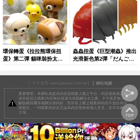
© 卡卡洛普 www.gamme.com.tw |
網站地圖
重要聲明：本網站為提供內容及檔案上載之平台，內容發佈者請確
保所提供之檔案/內容無任何違法或牴觸法令之虞。卡卡洛普無法調
解版權歸屬等相關法律糾紛，對所有上載之檔案和內容不負任何法
律責任，一切檔案內容及言論為內容發佈者個人意見，並非本網站
立場。