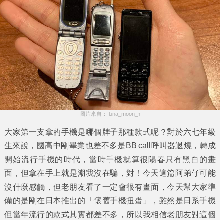
圖片來自： luna_moon_n
大家第一支拿的手機是哪個牌子那種款式呢？對於六七年級
生來說，國高中剛畢業也差不多是BB call呼叫器退燒，轉成
開始流行手機的時代，當時手機就算很陽春只有黑白的畫
面，但拿在手上就是潮我沒在騙，對！今天這篇阿弟仔可能
沒什麼感觸，但老朋友看了一定會很有畫面，今天幫大家準
備的是剛在日本推出的「
懷舊手機扭蛋
」，雖然是日系手機
但當年流行的款式其實都差不多，所以我相信老朋友對這個