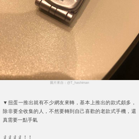
圖片來自：@T_hashiman
▼扭蛋一推出就有不少網友來轉，基本上推出的款式頗多，
除非要全收集的人，不然要轉到自己喜歡的老款式手機，還
真需要一點手氣
ええええ！！