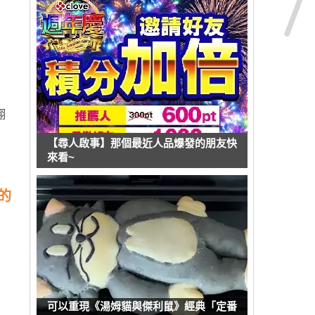
翔
【尋人啟事】那個最近人品爆發的朋友快
來看~
的
可以重現《湯姆貓與傑利鼠》經典「定番