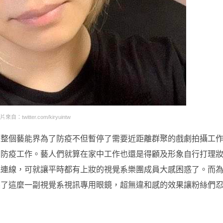
片來自：twitter.com/kiryuintw
間整個藝能界為了防疫不但暫停了需要近距離群聚的戲劇拍攝工
到防疫工作。藝人們就算在家中工作也還是得顧及形象自行打理
訊連線，可就讓平時都有上妝的視覺系樂團成員大感困惑了。而
製了這麼一副視覺系視訊專用眼鏡，超無違和感的效果讓粉絲們