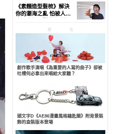
廣告
創作歌手演唱《為重要的人寫的曲子》卻被
吐槽何必拿出來唱給大家聽？
頭文字D《AE86漫畫風格鑰匙圈》附背景裝
飾的盒裝版本登場