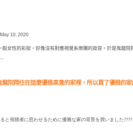
May 10, 2020
對一般女性的彩妝，好像沒有對應視覺系樂團的妝容。於是鬼龍院
.
鬼龍院翔住在這麼優雅高貴的家裡，所以買了優雅的家
ると視聴者に思わせるために優雅な家の背景を買いました????