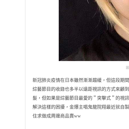
圖
新冠肺炎疫情在日本雖然漸漸趨緩，但這段期
綜藝節目的收錄也多半以遠距視訊的方式來顧
髮，但如果是綜藝節目最愛的＂突擊式＂的視
解決這樣的困擾，金爆主唱鬼龍院翔最近就自
住求做成周邊商品賣ww