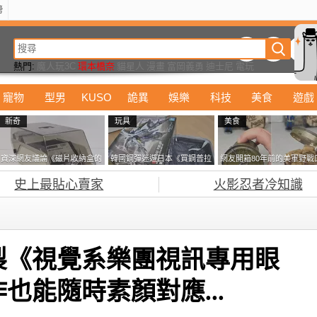
榜
動漫
美食
詭異
娛樂
汽車
電影
遊戲
設計
玩具
潮流
精華
熱門:
魔人玩3C
環本橋奈
貓星人
漫畫
富岡義勇
迪士尼
電玩
校園正妹
寵物
型男
KUSO
詭異
娛樂
科技
美食
遊戲
新奇
玩具
美食
資深網友議論《磁片收納盒的
韓國鋼彈迷遊日本《買鋼普拉
網友開箱80年前的美軍野戰
鎖有什麼用》想偷的話整盒拿
塞不進行李箱》網友們集思廣
糧 罐頭本身保存良好，但裡
史上最貼心賣家
火影忍者冷知識
走不就好了嗎？
益提供解方了……
面的味道...
製《視覺系樂團視訊專用眼
也能隨時素顏對應...