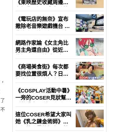
作，
妝
為了
忍不