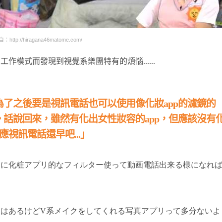
http://hiragana46matome.com/
模式而發現到視覺系樂團特有的煩惱......
了之後要是視訊電話也可以使用像化妝app的濾鏡的
話說回來，雖然有化出女性妝容的app，但應該沒有
應視訊電話還早吧...」
為に化粧アプリ的なフィルター使って動画電話出来る様になれ
はあるけどV系メイクをしてくれる写真アプリって多分ないよ