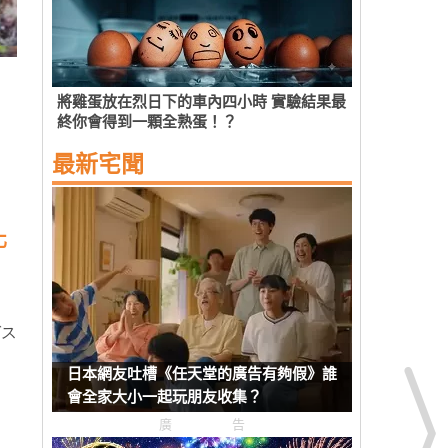
將雞蛋放在烈日下的車內四小時 實驗結果最
終你會得到一顆全熟蛋！？
最新宅聞
化
ばス
日本網友吐槽《任天堂的廣告有夠假》誰
會全家大小一起玩朋友收集？
廣告