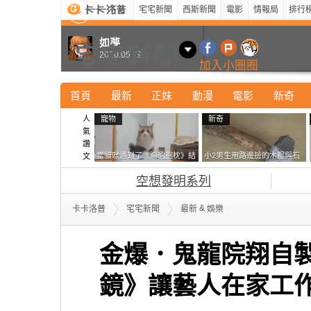
宅宅新聞
西斯新聞
電影
情報局
排行
最新
新奇
正妹
寵物
型男
Kuso
科技
如夢
2020.05.19
加入小圈圈
首頁
最新
正妹
動漫
電影
新奇
人
寵物
新奇
氣
讚
當貓咪遇到了《海豹抱枕》結
小2男生用路邊撿的木棍與石
文
果玩了10天後，海豹一整個走
頭做成了《石斧》馬麻打開書
空想發明系列
鐘笑翻網友
包嚇一跳怎麼會有這種東
西！？
&
卡卡洛普
宅宅新聞
最新
娛樂
金爆．鬼龍院翔自
鏡》讓藝人在家工作