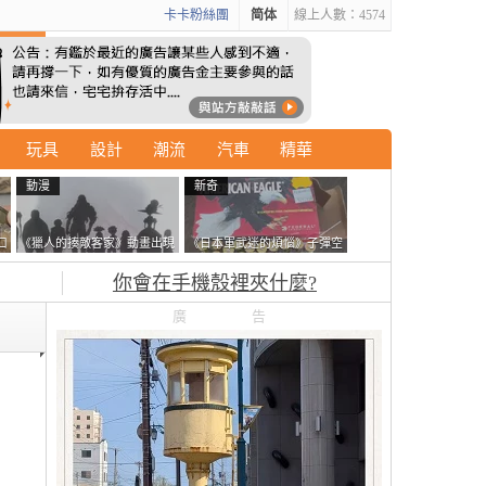
卡卡粉絲團
简体
線上人數：4574
玩具
設計
潮流
汽車
精華
動漫
新奇
口
《獵人的揍敵客家》動畫出現
《日本軍武迷的煩惱》子彈空
的這個剪影是誰？你是不是忘
盒在日本超級貴 美國網友直
你會在手機殼裡夾什麼?
記還有這號人物了
接一大箱寄給他了
廣告