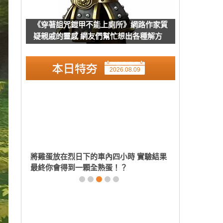
《穿著詛咒鎧甲不能上廁所》網路作家質
疑親戚的靈感 網友們幫忙想出各種解方
了
2026.08.09