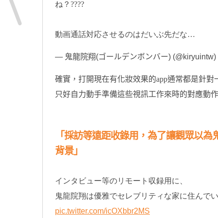
ね？????
動画通話対応させるのはだいぶ先だな…
— 鬼龍院翔(ゴールデンボンバー) (@kiryuintw)
確實，打開現在有化妝效果的app通常都是針
只好自力動手準備這些視訊工作來時的對應動作..
「採訪等遠距收錄用，為了讓觀眾以為
背景」
インタビュー等のリモート収録用に、
鬼龍院翔は優雅でセレブリティな家に住んでい
pic.twitter.com/icOXbbr2MS