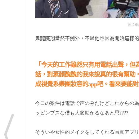
圖片來自：
鬼龍院翔當然不例外，不過他也因為開始這樣的工作
「今天的工作雖然只有用電話出聲，但為
話，對素顏醜醜的我來說真的很有幫助。
成視覺系樂團妝容的app吧。看來要能對
今日の案件は電話で声のみだけどこれからの
ッピンブスな僕も大変助かるなあと思????
そういや女性的メイクをしてくれる写真アプリ