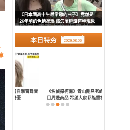
《日本國高中生最常聽的曲子》竟然是
26年前的色情塗鴉 該怎麼解讀這種現象
呢？
2026.08.06
料
等