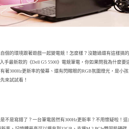
把自個的環境跟著遊戲一起變電競！怎麼樣？沒聽過還有這樣搞
手最新款的《Dell G5 5500》電競筆電，你如果問我為什麼要
著300Hz更新率的螢幕、還有閃瞎眼的RGB氛圍燈光，是小孩
就先來試試看！
是不是寫錯了？一台筆電居然有300Hz更新率？不用懷疑啦！這
300Hz更新率、記憶體最高可以擴充到32GB、支援M.2 PCIe雙固態硬碟