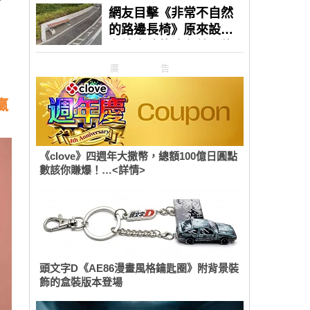
，
廣告
贏
《clove》四週年大撒幣，總額100億日圓點
數該你賺爆！…<詳情>
頭文字D《AE86漫畫風格鑰匙圈》附背景裝
飾的盒裝版本登場