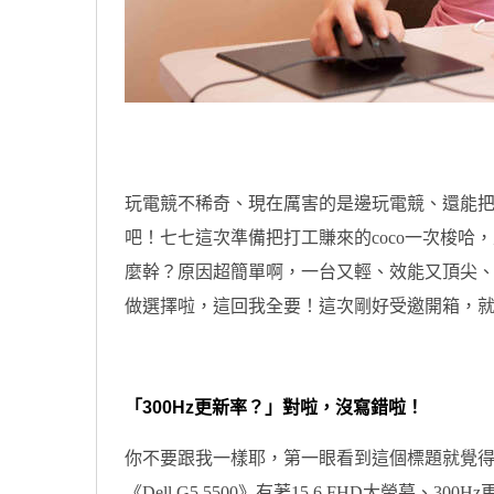
玩電競不稀奇、現在厲害的是邊玩電競、還能
吧！七七這次準備把打工賺來的coco一次梭哈，入
麼幹？原因超簡單啊，一台又輕、效能又頂尖、有
做選擇啦，這回我全要！這次剛好受邀開箱，
「
300Hz
更新率？」對啦，沒寫錯啦！
你不要跟我一樣耶，第一眼看到這個標題就覺得
《Dell G5 5500》有著15.6 FHD大螢幕、