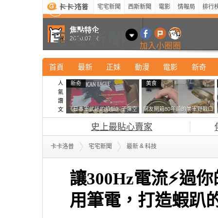
宅宅新聞
西斯新聞
電影
情報局
排行
最新
新奇
正妹
寵物
型男
Kuso
科技
焦點特企
2020.07.16
加入小圈圈
首頁
最新
正妹
動漫
電影
新奇
人
新奇
美食
氣
讚
《日本軍武迷的煩惱》子彈空
網友開箱80年前的美軍野戰口
文
盒在日本超級貴 美國網友直
糧 罐頭本身保存良好，但裡
史上最貼心賣家
接一大箱寄給他了
面的味道...
&
卡卡洛普
宅宅新聞
最新
科技
讓300Hz電流⚡過你的
用筆電，打造蝦趴