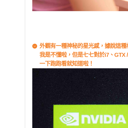
外觀有一種神秘的星光感，據說這種
我是不懂啦，但是七七對於
i7
、
GTX 
一下跑跑看就知道啦！