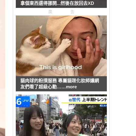
拿個東西還得挪開...然後在放回去XD
廣告
貓肉球的粉撲服務 專屬貓咪化妝師讓網
友們看了超級心動……more