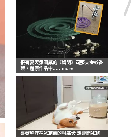
很有夏天氛圍感的《姆明》司那夫金蚊香
架，還原作品中……more
喜歡堅守在冰箱前的柯基犬 想要開冰箱