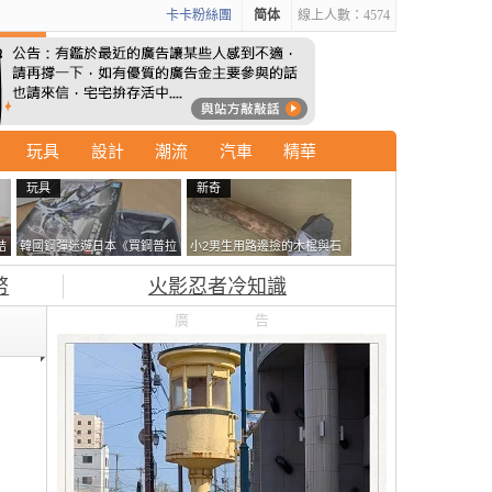
卡卡粉絲團
简体
線上人數：4574
玩具
設計
潮流
汽車
精華
玩具
新奇
結
韓國鋼彈迷遊日本《買鋼普拉
小2男生用路邊撿的木棍與石
走
塞不進行李箱》網友們集思廣
頭做成了《石斧》馬麻打開書
幣
火影忍者冷知識
益提供解方了……
包嚇一跳怎麼會有這種東
西！？
廣告