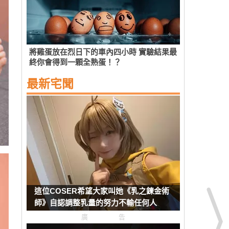
將雞蛋放在烈日下的車內四小時 實驗結果最
終你會得到一顆全熟蛋！？
最新宅聞
這位COSER希望大家叫她《乳之鍊金術
師》自認調整乳量的努力不輸任何人
廣告