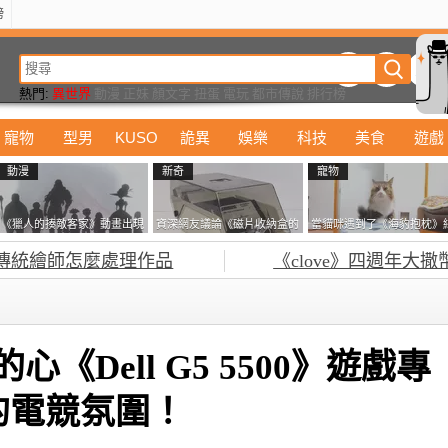
榜
動漫
美食
詭異
娛樂
汽車
電影
遊戲
設計
玩具
潮流
精華
熱門:
異世界
動漫
正妹
顏文字
扭蛋
電玩
都市傳說
排行榜
寵物
型男
KUSO
詭異
娛樂
科技
美食
遊戲
動漫
新奇
寵物
《獵人的揍敵客家》動畫出現
資深網友議論《磁片收納盒的
當貓咪遇到了《海豹抱枕》
的這個剪影是誰？你是不是忘
鎖有什麼用》想偷的話整盒拿
果玩了10天後，海豹一整個
傳統繪師怎麼處理作品
《clove》四週年大撒
記還有這號人物了
走不就好了嗎？
鐘笑翻網友
心《Dell G5 5500》遊戲專
的電競氛圍！