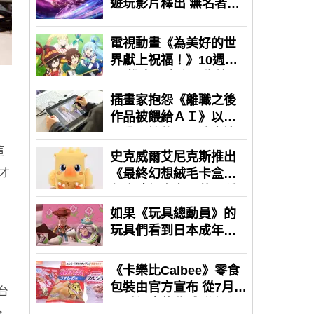
的
這
才
台
，