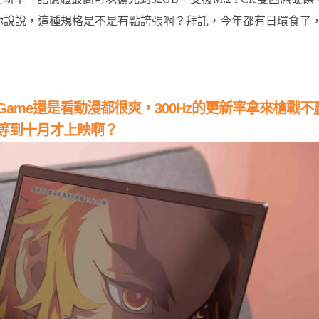
說說你說說，這種規格是不是有點誇張啊？拜託，今年都有日環食了
Game
還是看動漫都很爽，
300Hz
的更新率拿來槍戰不
等到十月才上映啊？