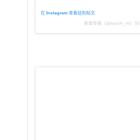
在 Instagram 查看這則貼文
新居歩美（@ayuchi_nii）