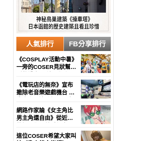
人氣排行
FB分享排行