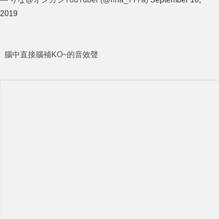
2019
腦中直接腦補KO~的音效聲