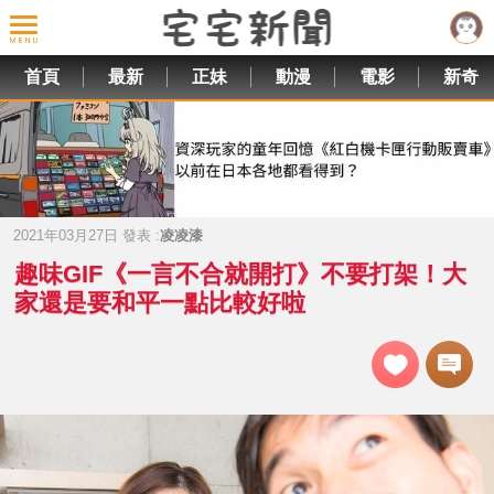
首頁
最新
正妹
動漫
電影
新奇
2021年03月27日 發表 :
凌凌漆
趣味GIF《一言不合就開打》不要打架！大
家還是要和平一點比較好啦