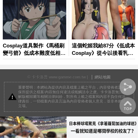
© 卡卡洛普 www.gamme.com.tw |
網站地圖
重要聲明：本網站為提供內容及檔案上載之平台，內容發佈者請確
保所提供之檔案/內容無任何違法或牴觸法令之虞。卡卡洛普無法調
解版權歸屬等相關法律糾紛，對所有上載之檔案和內容不負任何法
律責任，一切檔案內容及言論為內容發佈者個人意見，並非本網站
立場。