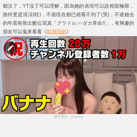
都沒了，YT沒了可以理解，因為她的表現可以說相當極限，
推特更是清涼(哇)，不過現在都已經看不到了(哭)，不過她去
的年底有推出數位寫真「グラドル ハダカ革命!!」，有興趣的
朋友可以蒐來看看《
點我回顧
》
圖片來自：youtube