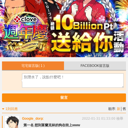
宅宅留言版
( 1 )
FACEBOOK留言版
留言
1則回應
順序:
新
│
舊
Google_dorp1000
2022-01-31 01:33:00
檢舉
第一名 想到富蘭克林的狗在街上www