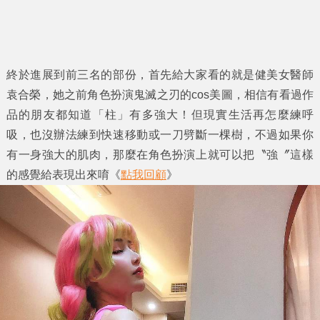
終於進展到前三名的部份，首先給大家看的就是健美女醫師
袁合榮，她之前角色扮演鬼滅之刃的cos美圖，相信有看過作
品的朋友都知道「柱」有多強大！但現實生活再怎麼練呼
吸，也沒辦法練到快速移動或一刀劈斷一棵樹，不過如果你
有一身強大的肌肉，那麼在角色扮演上就可以把〝強〞這樣
的感覺給表現出來唷《
點我回顧
》