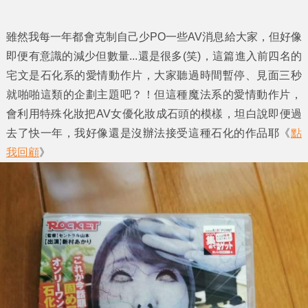
雖然我每一年都會克制自己少PO一些AV消息給大家，但好像
即便有意識的減少但數量...還是很多(笑)，這篇進入前四名的
宅文是石化系的愛情動作片，大家聽過時間暫停、見面三秒
就啪啪這類的企劃主題吧？！但這種魔法系的愛情動作片，
會利用特殊化妝把AV女優化妝成石頭的模樣，坦白說即便過
去了快一年，我好像還是沒辦法接受這種石化的作品耶《
點
我回顧
》