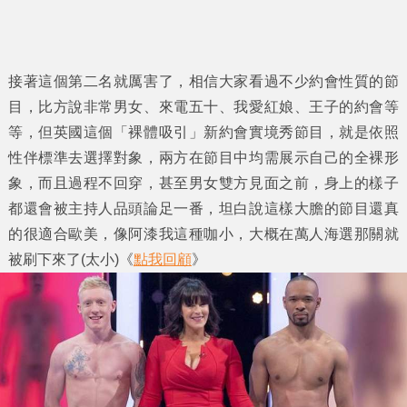
接著這個第二名就厲害了，相信大家看過不少約會性質的節
目，比方說非常男女、來電五十、我愛紅娘、王子的約會等
等，但英國這個「裸體吸引」新約會實境秀節目，就是依照
性伴標準去選擇對象，兩方在節目中均需展示自己的全裸形
象，而且過程不回穿，甚至男女雙方見面之前，身上的樣子
都還會被主持人品頭論足一番，坦白說這樣大膽的節目還真
的很適合歐美，像阿漆我這種咖小，大概在萬人海選那關就
被刷下來了(太小)《
點我回顧
》