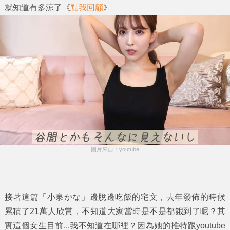
就知道有多涼了《
點我回顧
》
圖片來自：youtube
接著這篇「小泉かな」邊脫邊吃飯的宅文，去年發佈的時候
累積了21萬人欣賞，不知道大家當時是不是都餓到了呢？其
實這個女生目前...我不知道在哪裡？因為她的推特跟youtube