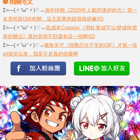
相關宅文
Σ>―(〃°ω°〃)♡→
過年特輯《2020年人氣阿漆碎碎念》第一
名竟然跟O頭有關，這主題果然跟我很搭嘛XD
Σ>―(〃°ω°〃)♡→
低成本Cosplay《用蚊香就可以變成猗窩
座的辦法》真的是猜不到還有這一招啊XD
Σ>―(〃°ω°〃)♡→
嘴角失守《很難忍住不笑的GIF》才第一張
gif就笑出來，我是不是真的很廢啊