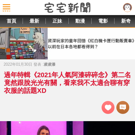
首頁
最新
正妹
動漫
電影
新奇
2022年01月30日 發表 :
凌凌漆
過年特輯《2021年人氣阿漆碎碎念》第二名
竟然跟脫光光有關，看來我不太適合聊有穿
衣服的話題XD