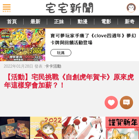
首頁
最新
正妹
動漫
電影
新奇
2022年01月28日 發表 :
卡卡活動
【活動】宅民挑戰《自創虎年賀卡》原來虎
年這樣穿會加薪？！