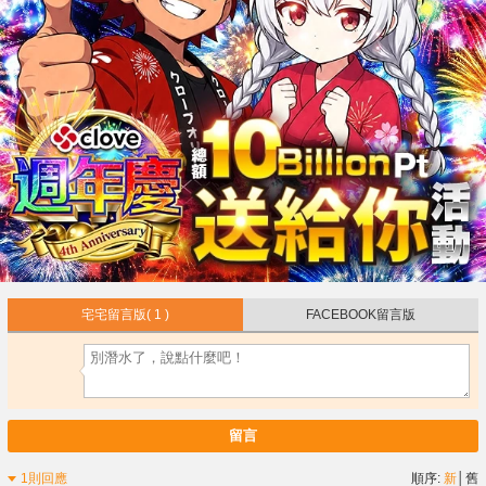
宅宅留言版
( 1 )
FACEBOOK留言版
留言
1則回應
順序:
新
│
舊