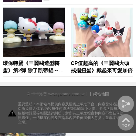
© 卡卡洛普 www.gamme.com.tw |
網站地圖
重要聲明：本網站為提供內容及檔案上載之平台，內容發佈者請確
保所提供之檔案/內容無任何違法或牴觸法令之虞。卡卡洛普無法調
解版權歸屬等相關法律糾紛，對所有上載之檔案和內容不負任何法
律責任，一切檔案內容及言論為內容發佈者個人意見，並非本網站
立場。