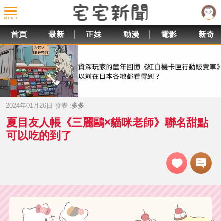
首頁
最新
正妹
動漫
電影
新奇
2024年01月26日 發表 :
多多
夏目友人帳《三麗鷗×貓咪老師》聯名甜點
可以吃的到了