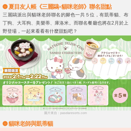
夏目友人帳《三麗鷗×貓咪老師》聯名甜點
三麗鷗派出與貓咪老師聯名的腳色一共５位，有凱蒂貓、布
丁狗、大耳狗、美樂蒂、庫洛米。而聯名餐廳也將在2月於上
野登場，一起來看看有什麼甜點吧？
圖片來自：paselaresorts.com
貓咪老師與凱蒂貓