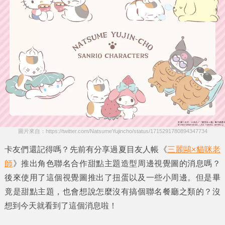
圖片來自：https://twitter.com/NatsumeYujincho/status/1715291780894347734
卡友們還記得嗎？先前有分享過夏目友人帳《
三麗鷗×貓咪老
師
》推出角色聯名合作甜點主題造型周邊視覺圖的消息嗎？
後來使用了這個視覺圖推出了扭蛋以及一些小周邊。但是畢
竟是甜點主題，也會想說怎麼沒有搞個聯名餐廳之類的？沒
想到今天就看到了這個消息啦！