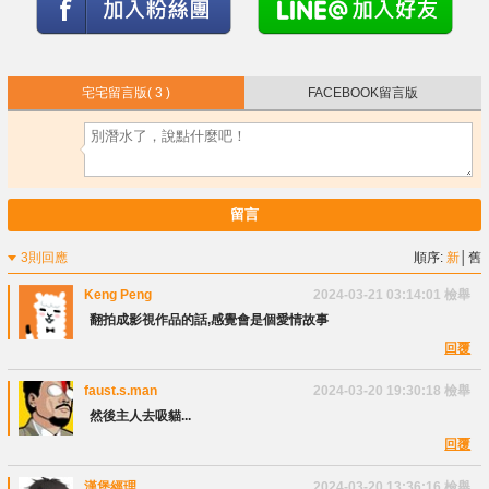
宅宅留言版
( 3 )
FACEBOOK留言版
留言
3則回應
順序:
新
│
舊
Keng Peng
2024-03-21 03:14:01
檢舉
翻拍成影視作品的話,感覺會是個愛情故事
回覆
faust.s.man
2024-03-20 19:30:18
檢舉
然後主人去吸貓...
回覆
漢堡經理
2024-03-20 13:36:16
檢舉