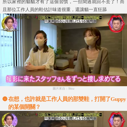
所以家裡的貓貓才有了這個習慣，一但聞過就回不去了！而
且那位工作人員的鞋估計味道很重，還讓貓一直狂舔
圖片來自：9tsu
在想，也許就是工作人員的那雙鞋，打開了Guppy
的某個開關？