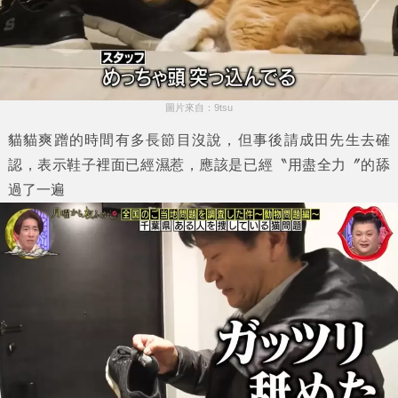
圖片來自：9tsu
貓貓爽蹭的時間有多長節目沒說，但事後請成田先生去確
認，表示鞋子裡面已經濕惹，應該是已經〝用盡全力〞的舔
過了一遍