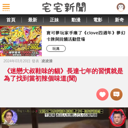
首頁
最新
正妹
動漫
電影
新奇
2024年03月20日 發表 :
凌凌漆
《迷戀大叔鞋味的貓》長達七年的習慣就是
為了找到當初辣個味道(聞)