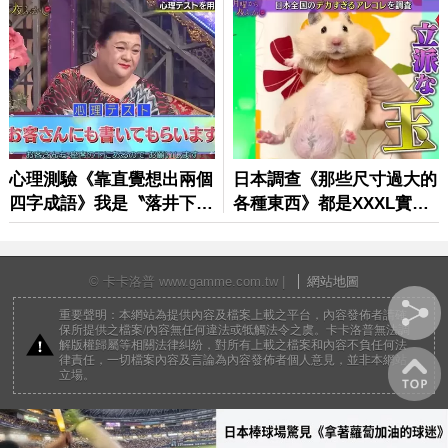
© 卡卡洛普 www.gamme.com.tw |
網站地圖
重要聲明：本網站為提供內容及檔案上載之平台，內容發佈者請確
保所提供之檔案/內容無任何違法或牴觸法令之虞。卡卡洛普無法調
解版權歸屬等相關法律糾紛，對所有上載之檔案和內容不負任何法
律責任，一切檔案內容及言論為內容發佈者個人意見，並非本網站
立場。