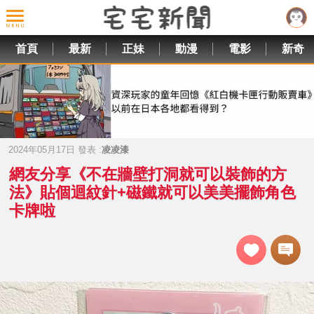
首頁
最新
正妹
動漫
電影
新奇
2024年05月17日 發表 :
凌凌漆
網友分享《不在牆壁打洞就可以裝飾的方
法》貼個迴紋針+磁鐵就可以美美擺飾角色
卡牌啦