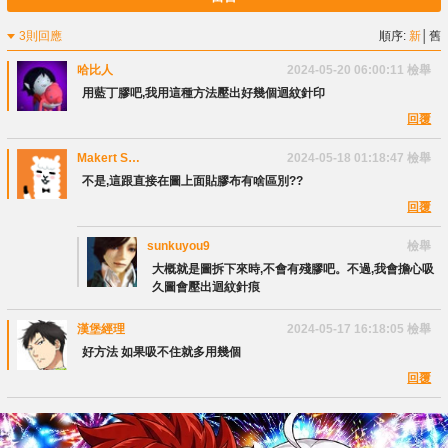
3則回應
順序:
新
│
舊
哈比人
2024-05-20 06:00:11
檢舉
用藍丁膠吧,我用這種方法壓出好幾個迴紋針印
回覆
Makert S
2024-05-18 01:18:47
檢舉
JasTin
不是,這跟直接在圖上面貼膠布有啥區別??
回覆
sunkuyou9
檢舉
大概就是圖拆下來時,不會有殘膠吧。不過,我會擔心吸
久圖會壓出迴紋針痕
漢堡經理
2024-05-17 16:18:05
檢舉
好方法 如果吸不住就多用幾個
回覆