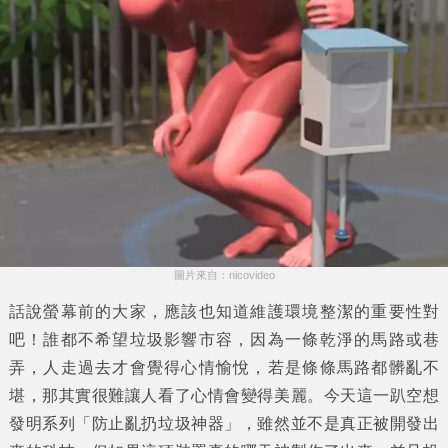
圖片來自：nicovideo
話說螢幕前的大家，應該也知道維護環境整潔的重要性對
吧！誰都不希望垃圾影響市容，因為一條乾淨的馬路或巷
弄，人走過去才會覺得心情愉悅，若是條條馬路都髒亂不
堪，那其實很難讓人看了心情會變得美麗。今天這一趴空想
發明系列「
防止亂扔垃圾神器
」，雖然並不是真正被開發出