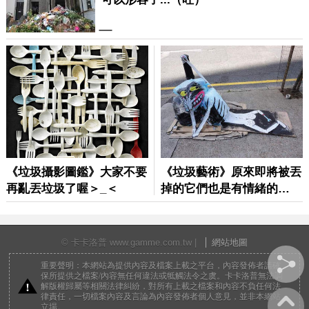
© 卡卡洛普 www.gamme.com.tw |
網站地圖
重要聲明：本網站為提供內容及檔案上載之平台，內容發佈者請確
保所提供之檔案/內容無任何違法或牴觸法令之虞。卡卡洛普無法調
解版權歸屬等相關法律糾紛，對所有上載之檔案和內容不負任何法
律責任，一切檔案內容及言論為內容發佈者個人意見，並非本網站
立場。