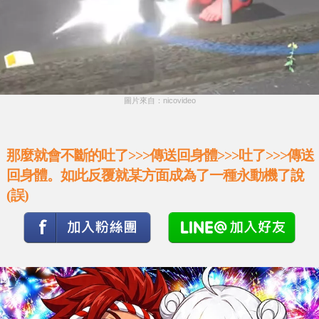
圖片來自：nicovideo
那麼就會不斷的吐了>>>傳送回身體>>>吐了>>>傳送
回身體。如此反覆就某方面成為了一種永動機了說
(誤)