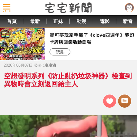
首頁
最新
正妹
動漫
電影
新奇
2026年06月07日 發表 :
凌凌漆
空想發明系列《防止亂扔垃圾神器》檢查到
異物時會立刻返回給主人