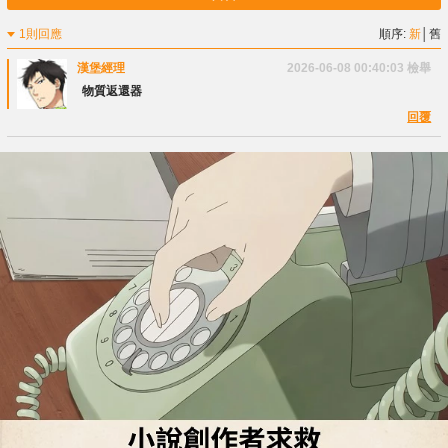
1則回應
順序:
新
│
舊
漢堡經理
2026-06-08 00:40:03
檢舉
物質返還器
回覆