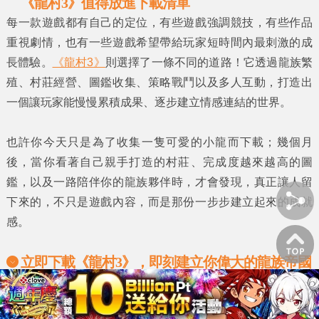
《龍村3》值得放進下載清單
每一款遊戲都有自己的定位，有些遊戲強調競技，有些作品
重視劇情，也有一些遊戲希望帶給玩家短時間內最刺激的成
長體驗。
《龍村3》
則選擇了一條不同的道路！它透過龍族繁
殖、村莊經營、圖鑑收集、策略戰鬥以及多人互動，打造出
一個讓玩家能慢慢累積成果、逐步建立情感連結的世界。
也許你今天只是為了收集一隻可愛的小龍而下載；幾個月
後，當你看著自己親手打造的村莊、完成度越來越高的圖
鑑，以及一路陪伴你的龍族夥伴時，才會發現，真正讓人留
下來的，不只是遊戲內容，而是那份一步步建立起來的成就
感。
立即下載《龍村3》，即刻建立你偉大的龍族帝國
與龐大的龍族世家