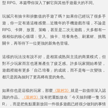
型 RPG。本篇帶你深入了解它與其他手遊最大的不同。
玩膩只有抽卡和拚數值的手遊了嗎？如果你已經玩了很多手
遊，你一定有過這種感覺…近幾年的手機遊戲市場，不論是
RPG、卡牌、放置、策略，甚至是二次元遊戲，大多都有一
個相似的核心循環：登入、抽卡、培養角色、刷素材、挑戰
關卡，再等待下一位更強的新角色登場。
這樣的玩法沒有說不好，是相當成熟與主流的商業模式，但
對不少玩家而言也逐漸產生了疲乏感。許多玩家開始希望，
遊戲裡能有更多「自己培養」的成就，而不是每一次變強，
都只是因為抽到了更高稀有度的角色。
如果你也是這樣的玩家，那麼
《龍村3》
就是一款值得深入認
識的作品。
《龍村3》
沒有把重點放在「今天抽到哪一隻 SS
R」，而是把焦點重新放回一件很多遊戲已經很少做到的事情