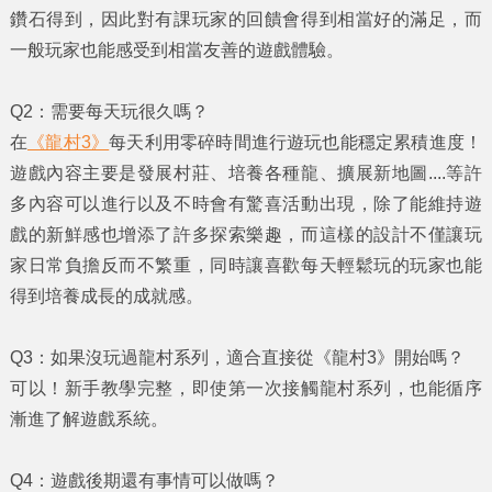
鑽石得到，因此對有課玩家的回饋會得到相當好的滿足，而
一般玩家也能感受到相當友善的遊戲體驗。
Q2
：需要每天玩很久嗎？
在
《龍村3》
每天利用零碎時間進行遊玩也能穩定累積進度！
遊戲內容主要是發展村莊、培養各種龍、擴展新地圖....等許
多內容可以進行以及不時會有驚喜活動出現，除了能維持遊
戲的新鮮感也增添了許多探索樂趣，而這樣的設計不僅讓玩
家日常負擔反而不繁重，同時讓喜歡每天輕鬆玩的玩家也能
得到培養成長的成就感。
Q3
：如果沒玩過龍村系列，適合直接從《龍村3》開始嗎？
可以！新手教學完整，即使第一次接觸龍村系列，也能循序
漸進了解遊戲系統。
Q4
：遊戲後期還有事情可以做嗎？