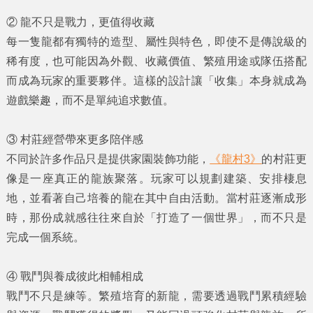
②
龍不只是戰力，更值得收藏
每一隻龍都有獨特的造型、屬性與特色，即使不是傳說級的
稀有度，也可能因為外觀、收藏價值、繁殖用途或隊伍搭配
而成為玩家的重要夥伴。這樣的設計讓「收集」本身就成為
遊戲樂趣，而不是單純追求數值。
③
村莊經營帶來更多陪伴感
不同於許多作品只是提供家園裝飾功能，
《龍村3》
的村莊更
像是一座真正的龍族聚落。玩家可以規劃建築、安排棲息
地，並看著自己培養的龍在其中自由活動。當村莊逐漸成形
時，那份成就感往往來自於「打造了一個世界」，而不只是
完成一個系統。
④
戰鬥與養成彼此相輔相成
戰鬥不只是練等。繁殖培育的新龍，需要透過戰鬥累積經驗