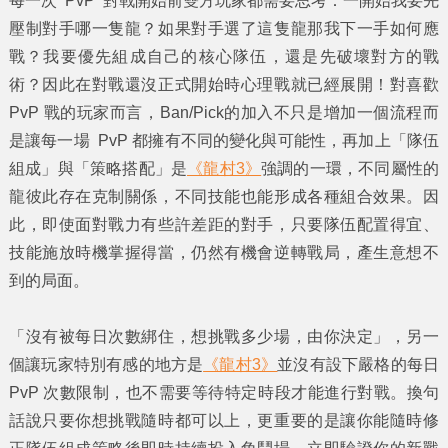
每一次 PvP 對戰開始前雙方玩家都需要思考：一開始我要先
壓制對手哪一隻龍？如果對手選了這隻龍那我下一手如何應
戰？我要優先組成自己的核心隊伍，還是先破壞對方的戰
術？因此在對戰還沒正式開始時心理戰就已經展開！對喜歡
PvP 戰的玩家而言，Ban/Pick的加入不只是增加一個流程而
是讓每一場 PvP 都擁有不同的變化與可能性，再加上「隊伍
組成」與「策略搭配」是
《龍村3》
強調的一環，不同屬性的
龍彼此存在克制關係，不同技能也能形成各種組合效果。因
此，即使面對戰力有些許差距的對手，只要隊伍配置得宜、
技能施放時機掌握得當，仍然有機會逆轉戰局，產生意想不
到的局面。
「沒有被每日次數綁住，想挑戰多少場，由你決定」，另一
個讓玩家特別有感的地方是
《龍村3》
並沒有設下嚴格的每日
PvP 次數限制，也不需要等待特定時段才能進行對戰。換句
話說只要你想挑戰隨時都可以上，更重要的是讓你能隨時修