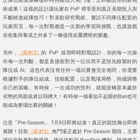
正隊伍組成策略後即時持續投入角鬥場，立即驗證你的新戰
術成果！這樣的設計讓玩家在 PvP 裡享受到真正長期投入與
不斷精進組隊技巧！對喜歡研究戰術、嘗試不同隊伍配置的
玩家而言，每一次對戰都是一次新的學習與挑戰，也讓遊戲
在收集與養成之外多了一條值得反覆鑽研的樂趣。
另外，
《龍村3》
的 PvP 採用即時對戰設計，你的每一次操
作每一次判斷，都是直接面對另一位玩而不是預先錄製好的
隊伍或 AI。這也代表沒有任何一場比賽會完全相同，你需要
根據對手的隊伍組成、技能配置，以及戰場局勢，持續調整
自己的策略。有時候，一次成功的預判，就能逆轉原本處於
劣勢的局面或者以弱搏大！有時候一個看似不起眼的Ban也可
能成為整場比賽的關鍵！
注意「Pre-Season」 7月9日即將結束！真正的競技舞台即將
展開！目前
《龍村3》
角鬥場正處於 Pre-Season 階段，主要