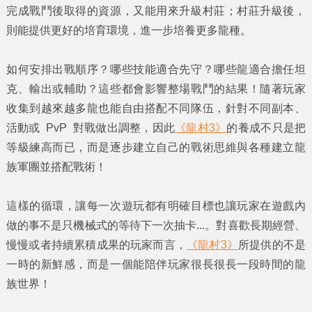
完成戰鬥後取得的資源，又能用來升級村莊；村莊升級後，
則能提供更好的培育環境，進一步培養更多龍種。
如何安排出戰順序？哪些技能適合先守？哪些龍適合擔任坦
克、輸出或輔助？這些都會影響整場戰鬥的結果！隨著玩家
收集到越來越多龍也能自由搭配不同隊伍，針對不同副本、
活動或 PvP 對戰做出調整，因此
《龍村3》
的養成不只是把
等級練高而已，而是逐步建立自己的戰術思維與各種建立龍
族軍團並搭配戰術！
這樣的循環，讓每一次遊玩都有明確目標也讓玩家在遊戲內
做的事不是只機械式的等待下一次抽卡...。對喜歡長期經營、
慢慢或者持續累積成果的玩家而言，
《龍村3》
所提供的不是
一時的新鮮感，而是一個能陪伴玩家很長很長一段時間的龍
族世界！