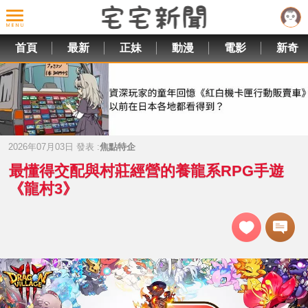
首頁
最新
正妹
動漫
電影
新奇
2026年07月03日 發表 :
焦點特企
最懂得交配與村莊經營的養龍系RPG手遊
《龍村3》