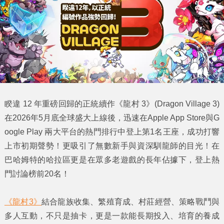
睽違 12 年重磅回歸的正統續作《龍村 3》(Dragon Village 3)
在2026年5月底全球盛大上線後，迅速在Apple App Store與G
oogle Play 兩大平台的熱門排行中登上第1名王座，成功打響
上市初期聲勢！更吸引了無數新手與資深馴龍師的目光！在
巴哈姆特的哈拉區更是在眾多老遊戲的長年佔據下，登上熱
門討論榜前20名！
《龍村3》
結合龍族收集、繁殖育成、村莊經營、策略戰鬥與
多人互動，不只是抽卡，更是一款能長期投入、培育的養成