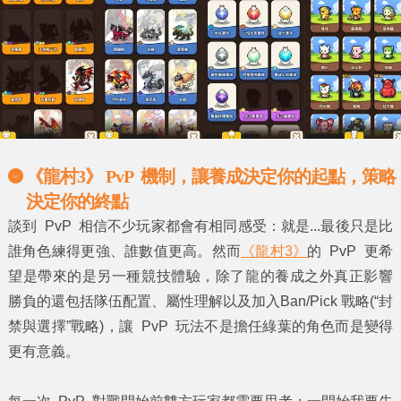
《龍村3》 PvP 機制，讓養成決定你的起點，策略
決定你的終點
談到 PvP 相信不少玩家都會有相同感受：就是...最後只是比
誰角色練得更強、誰數值更高。然而
《龍村3》
的 PvP 更希
望是帶來的是另一種競技體驗，除了龍的養成之外真正影響
勝負的還包括隊伍配置、屬性理解以及加入Ban/Pick 戰略(“封
禁與選擇”戰略)，讓 PvP 玩法不是擔任綠葉的角色而是變得
更有意義。