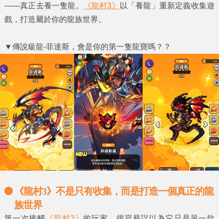
——真正去養一隻龍。
《龍村3》
以「養龍」重新定義收集遊
戲，打造屬於你的龍族世界。
▼
傳說級龍-菲達斯，會是你的第一隻龍寶嗎？？
《龍村3》不是只有收集，而是打造一個真正的龍
族世界
第一次接觸
《龍村3》
的玩家，很容易誤以為它只是另一款