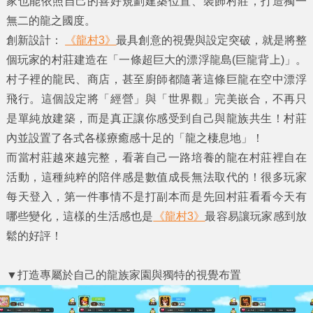
家也能依照自己的喜好規劃建築位置、裝飾村莊，打造獨一
無二的龍之國度。
創新設計：
《龍村3》
最具創意的視覺與設定突破，就是將整
個玩家的村莊建造在「一條超巨大的漂浮龍島(巨龍背上)」。
村子裡的龍民、商店，甚至廚師都隨著這條巨龍在空中漂浮
飛行。這個設定將「經營」與「世界觀」完美嵌合，不再只
是單純放建築，而是真正讓你感受到自己與龍族共生！村莊
內並設置了各式各樣療癒感十足的「龍之棲息地」！
而當村莊越來越完整，看著自己一路培養的龍在村莊裡自在
活動，這種純粹的陪伴感是數值成長無法取代的！很多玩家
每天登入，第一件事情不是打副本而是先回村莊看看今天有
哪些變化，這樣的生活感也是
《龍村3》
最容易讓玩家感到放
鬆的好評！
▼
打造專屬於自己的龍族家園與獨特的視覺布置