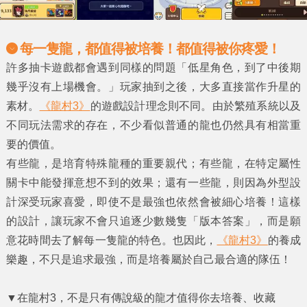
每一隻龍，都值得被培養！都值得被你疼愛！
許多抽卡遊戲都會遇到同樣的問題「低星角色，到了中後期
幾乎沒有上場機會。」玩家抽到之後，大多直接當作升星的
素材。
《龍村3》
的遊戲設計理念則不同。由於繁殖系統以及
不同玩法需求的存在，不少看似普通的龍也仍然具有相當重
要的價值。
有些龍，是培育特殊龍種的重要親代；有些龍，在特定屬性
關卡中能發揮意想不到的效果；還有一些龍，則因為外型設
計深受玩家喜愛，即使不是最強也依然會被細心培養！這樣
的設計，讓玩家不會只追逐少數幾隻「版本答案」，而是願
意花時間去了解每一隻龍的特色。也因此，
《龍村3》
的養成
樂趣，不只是追求最強，而是培養屬於自己最合適的隊伍！
▼
在龍村3，不是只有傳說級的龍才值得你去培養、收藏