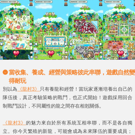
當收集、養成、經營與策略彼此串聯，遊戲自然變
得耐玩
別以為
《龍村3》
只有養龍和經營！當玩家逐漸培養出自己的
隊伍後，真正考驗策略的戰鬥，也正式開始！遊戲採用回合
制戰鬥設計，不同屬性的龍之間存在相剋關係。
《龍村3》
的魅力來自於所有系統互相串聯，而不是各自獨
立。你今天繁殖的新龍，可能會成為未來隊伍的重要成員；