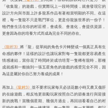
「收集龍」的遊戲，但實際玩上一段時間後，就會發現它的
設計方向與市面上許多龍系作品有著相當明顯的不同。在這
裡，每一隻龍不只是戰鬥單位，更是你龍族世界的一份子！
牠們會生活在你的村莊裡，會成長、會進化，會提供資源，
更會因為你的培養方式而成為完全不同的存在。
《龍村3》
將「龍」從單純的角色卡片轉變成一個真正具有生
命感的夥伴！這樣的設計也讓玩家對每一隻龍都更容易產生
情感連結，當你花了時間終於成功培育一隻稀有龍時，那種
成就感和一般抽到一張五星角色的遊戲的感受完全不同，因
為這是屬於你自己努力養成的成果！
再加上
《龍村3》
並不要求玩家每天必須花數小時又農又傷肝
的在線遊戲，相反地更鼓勵玩家按照自己的節奏進行與迎接
新的挑戰！當幾個星期、幾個月過去，再回頭看看自己的村
莊時你會發現，每一棟建築、每一隻龍、每一本圖鑑，都記