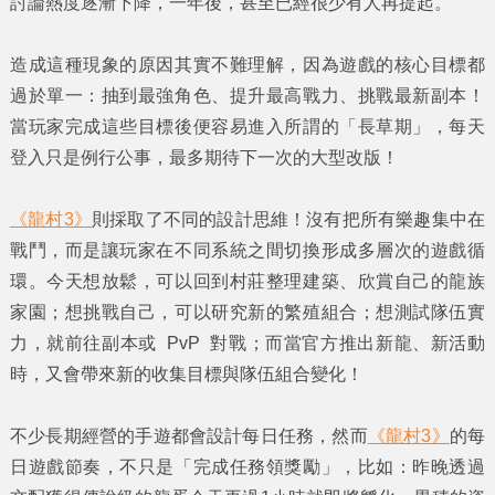
討論熱度逐漸下降，一年後，甚至已經很少有人再提起。
造成這種現象的原因其實不難理解，因為遊戲的核心目標都
過於單一：抽到最強角色、提升最高戰力、挑戰最新副本！
當玩家完成這些目標後便容易進入所謂的「長草期」，每天
登入只是例行公事，最多期待下一次的大型改版！
《龍村3》
則採取了不同的設計思維！沒有把所有樂趣集中在
戰鬥，而是讓玩家在不同系統之間切換形成多層次的遊戲循
環。今天想放鬆，可以回到村莊整理建築、欣賞自己的龍族
家園；想挑戰自己，可以研究新的繁殖組合；想測試隊伍實
力，就前往副本或 PvP 對戰；而當官方推出新龍、新活動
時，又會帶來新的收集目標與隊伍組合變化！
不少長期經營的手遊都會設計每日任務，然而
《龍村3》
的每
日遊戲節奏，不只是「完成任務領獎勵」，比如：昨晚透過