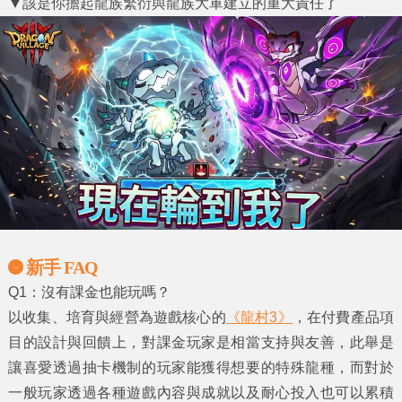
▼
該是你擔起龍族繁衍與龍族大軍建立的重大責任了
新手 FAQ
Q1
：沒有課金也能玩嗎？
以收集、培育與經營為遊戲核心的
《龍村3》
，在付費產品項
目的設計與回饋上，對課金玩家是相當支持與友善，此舉是
讓喜愛透過抽卡機制的玩家能獲得想要的特殊龍種，而對於
一般玩家透過各種遊戲內容與成就以及耐心投入也可以累積