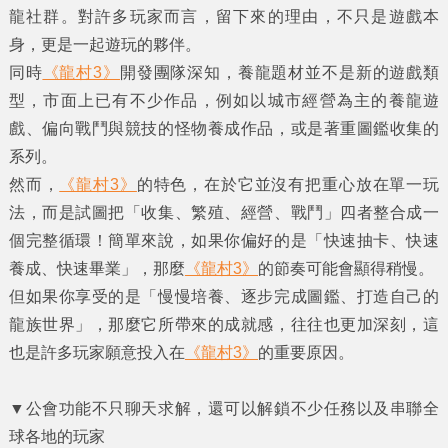
龍社群。對許多玩家而言，留下來的理由，不只是遊戲本
身，更是一起遊玩的夥伴。
同時
《龍村3》
開發團隊深知，養龍題材並不是新的遊戲類
型，市面上已有不少作品，例如以城市經營為主的養龍遊
戲、偏向戰鬥與競技的怪物養成作品，或是著重圖鑑收集的
系列。
然而，
《龍村3》
的特色，在於它並沒有把重心放在單一玩
法，而是試圖把「收集、繁殖、經營、戰鬥」四者整合成一
個完整循環！簡單來說，如果你偏好的是「快速抽卡、快速
養成、快速畢業」，那麼
《龍村3》
的節奏可能會顯得稍慢。
但如果你享受的是「慢慢培養、逐步完成圖鑑、打造自己的
龍族世界」，那麼它所帶來的成就感，往往也更加深刻，這
也是許多玩家願意投入在
《龍村3》
的重要原因。
▼
公會功能不只聊天求解，還可以解鎖不少任務以及串聯全
球各地的玩家