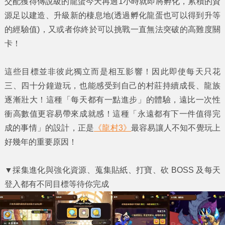
交配獲得傳說級的龍蛋今天再過1小時就即將孵化，累積的資
源足以建造、升級新的棲息地(透過孵化龍蛋也可以得到升等
的經驗值)，又或者你終於可以挑戰一直無法突破的高難度關
卡！
這些目標並非彼此獨立而是相互影響！因此即使每天只花
三、四十分鐘遊玩，也能感受到自己的村莊持續成長、龍族
逐漸壯大！這種「每天都有一點進步」的體驗，遠比一次性
衝高數值更容易帶來成就感！這種「永遠都有下一件值得完
成的事情」的設計，正是
《龍村3》
最容易讓人不知不覺玩上
好幾年的重要原因！
▼
採集進化與強化資源、蒐集貼紙、打寶、砍 BOSS 及每天
登入都有不同目標等待你完成