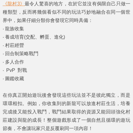
《龍村3》
最令人驚喜的地方，在於它並沒有侷限自己只做一
種類型，反而將幾個看似不同的玩法巧妙地融合在同一個世
界中，如果仔細分類你會發現它同時具備：
‧ 龍族收集
‧ 養成培育(交配、孵蛋、進化)
‧ 村莊經營
‧ 回合制策略戰鬥
‧ 多人合作
‧ PvP 對戰
‧ 圖鑑收藏
在你真正開始遊玩後會發現這些玩法並不是彼此獨立，而是
環環相扣。例如，你收集到的新龍可以放進村莊生活，培養
完成後又能投入戰鬥，戰鬥結果取得的資源又能回頭強化村
莊建設與龍的成長！整個遊戲形成了一個自然且循環的遊玩
節奏，不會讓玩家只是反覆刷同一項內容！