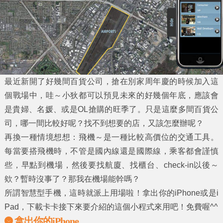
最近新開了好幾間百貨公司，搶在別家周年慶的時候加入這
個戰場中，哇～小狄都可以預見未來的好幾個年底，應該會
是貴婦、名媛、或是OL搶購的旺季了。只是這麼多間百貨公
司，哪一間比較好呢？找不到想要的店，又該怎麼辦呢？
再換一種情境想想：飛機～是一種比較高價位的交通工具。
每當要搭飛機時，不管是國內線還是國際線，乘客都會謹慎
些，早點到機場，然後要找航廈、找櫃台、check-in以後～
欸？暫時沒事了？那我在機場能幹嗎？
所謂智慧型手機，這時就派上用場啦！拿出你的iPhone或是i
Pad，下載卡卡接下來要介紹的這個小程式來用吧！免費喔^^
拿出你的iPhone