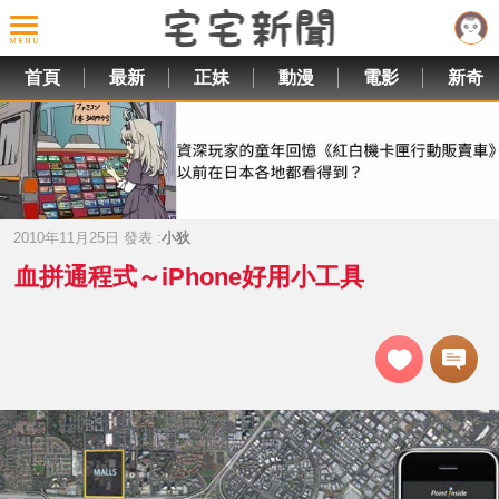
首頁
最新
正妹
動漫
電影
新奇
2010年11月25日 發表 :
小狄
血拼通程式～iPhone好用小工具