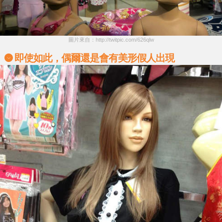
圖片來自：http://twitpic.com/626qlw
即使如此，偶爾還是會有美形假人出現