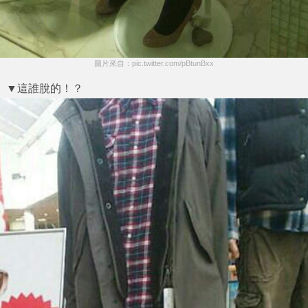
圖片來自：pic.twitter.com/pBtunBxx
▼這誰脫的！？