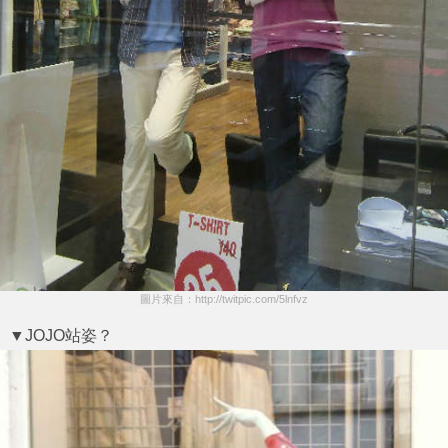
圖片來自：http://twitpic.com/5lnfvz
▼JOJO站姿？