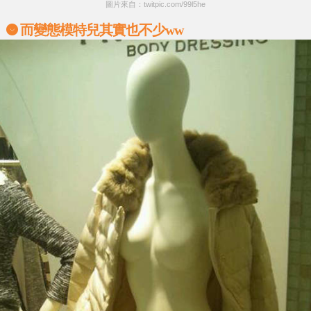
圖片來自：twitpic.com/99l5he
而變態模特兒其實也不少ww