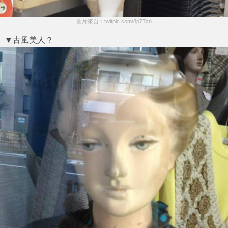
圖片來自：twitpic.com/8p77zn
▼古風美人？