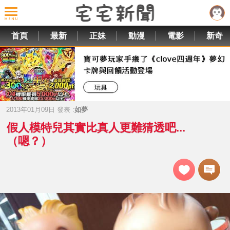
首頁
最新
正妹
動漫
電影
新奇
2013年01月09日 發表 :
如夢
假人模特兒其實比真人更難猜透吧...
（嗯？）