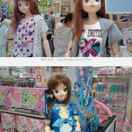
圖片來自：http://twitpic.com/579n6l