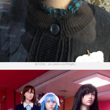
圖片來自：pic.twitter.com/PiKqj8Li