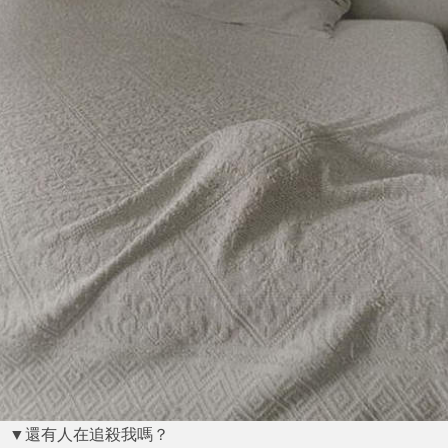
▼還有人在追殺我嗎？