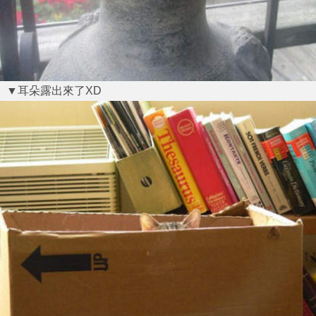
▼耳朵露出來了XD