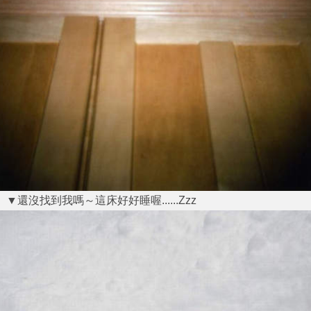
▼還沒找到我嗎～這床好好睡喔......Zzz