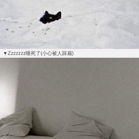
▼Zzzzzzz睡死了(小心被人踩扁)