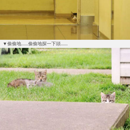
▼偷偷地......偷偷地探一下頭......