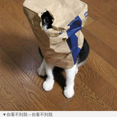
▼你看不到我～你看不到我