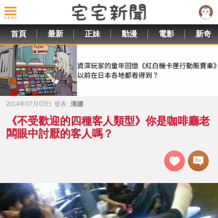
首頁
最新
正妹
動漫
電影
新奇
2014年07月03日 發表 :
漢娜
《不受歡迎的四種客人類型》你是咖啡廳老
闆眼中討厭的客人嗎？