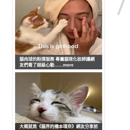
貓肉球的粉撲服務 專屬貓咪化妝師讓網
友們看了超級心動……more
大概就是《貓界的橋本環奈》網友分享前