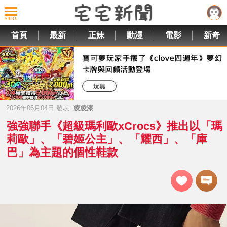
首頁
最新
正妹
動漫
電影
新奇
2026年06月04日 發表 :
凌凌漆
強強聯手《超級瑪利歐xCrocs》推出以「瑪
莉歐」、「碧姬公主」、「耀西」、「庫
巴」為主題的個性鞋款