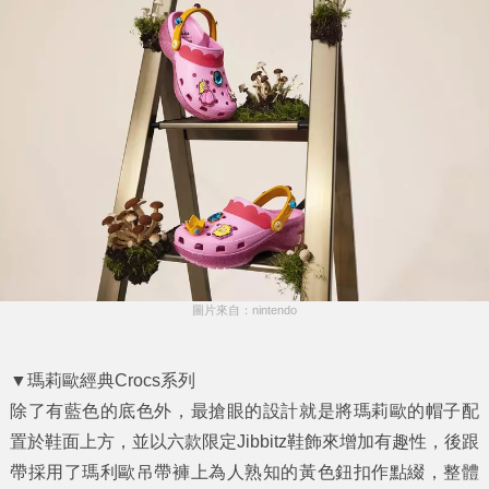
圖片來自：nintendo
▼瑪莉歐經典Crocs系列
除了有藍色的底色外，最搶眼的設計就是將瑪莉歐的帽子配
置於鞋面上方，並以六款限定Jibbitz鞋飾來增加有趣性，後跟
帶採用了瑪利歐吊帶褲上為人熟知的黃色鈕扣作點綴，整體