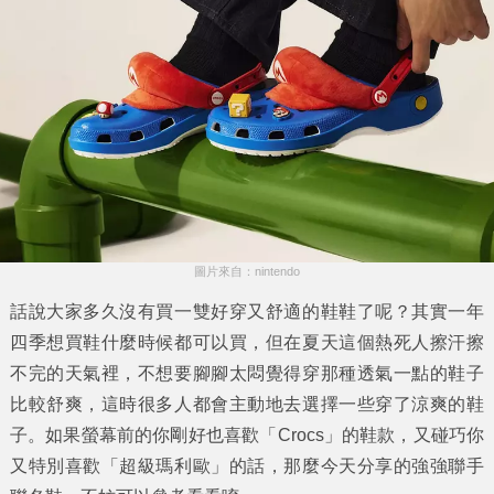
圖片來自：nintendo
話說大家多久沒有買一雙好穿又舒適的鞋鞋了呢？其實一年
四季想買鞋什麼時候都可以買，但在夏天這個熱死人擦汗擦
不完的天氣裡，不想要腳腳太悶覺得穿那種透氣一點的鞋子
比較舒爽，這時很多人都會主動地去選擇一些穿了涼爽的鞋
子。如果螢幕前的你剛好也喜歡「
Crocs
」的鞋款，又碰巧你
又特別喜歡「
超級瑪利歐
」的話，那麼今天分享的強強聯手