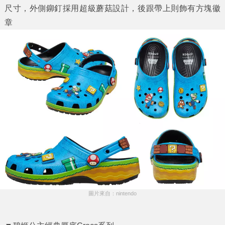
尺寸，外側鉚釘採用超級蘑菇設計，後跟帶上則飾有方塊徽
章
圖片來自：nintendo