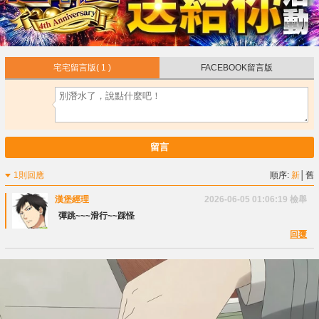
宅宅留言版
( 1 )
FACEBOOK留言版
留言
1則回應
順序:
新
│
舊
漢堡經理
2026-06-05 01:06:19
檢舉
彈跳~~~滑行~~踩怪
回覆