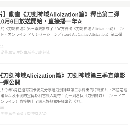
】動畫《刀劍神域Alicization篇》釋出第二彈
✰10月6日放送開始，直接播一年✰
的《刀劍神域》第三季終於來了！官方釋出《刀劍神域 Alicization篇》（ソ
・オンライン アリシゼーション／Sword Art Online Alicization）第二彈
-11
：
動畫
,
預告
,
主題曲
,
新番
,
刀劍神域
刀劍神域Alicization篇》刀劍神域第三季宣傳影
一彈公開
啦！今年3月已經有跟卡友先分享過刀劍神域第三季釋出的特報影片，不管是電
的鋪陳以及事後的宣傳都相當讓人期待！而一到暑假《刀劍神域》（ソードア
ンライン）直接送上了讓人好興奮好興奮的《刀...
-08
：
動畫
,
預告
,
新番
,
刀劍神域
,
SAO