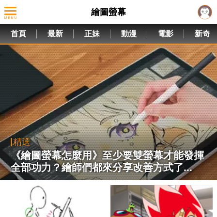
繪圖螢幕
首頁
最新
正妹
動漫
電影
新奇
精選