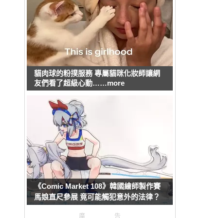
貓肉球的粉撲服務 專屬貓咪化妝師讓網
友們看了超級心動……more
《Comic Market 108》韓國繪師製作賽
馬娘直尺參展 竟可能觸犯意外的法律？
廣告