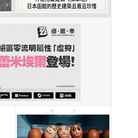
》
模
廣告