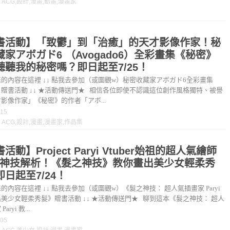
：
ACG
,
設計
,
漫畫
,
動畫
,
漫畫家
書活動】「致鬱」到「治癒」的天才影像作家！秘
藏家アボガド6 （Avogado6）全彩畫集《秘密》
聽聽我的秘密嗎？即日起至7/25！
的內容在這裡 ↓↓ 點我去參加（或圍觀w）秘密收藏家アボガド6全彩畫集
贈書活動 ↓↓ ★活動傳送門★ 相信各位即使不認識這位創作風格獨特、被譽
影像作家」《秘密》的作者「アボ...
-15
：
ACG
,
設計
,
漫畫
,
漫畫家
,
作品集
活動】Project Paryi Vtuber始祖的超人氣繪師
ryi神技解析！《髮之神技》教你畫出美少女輕柔秀
日起至7/24！
的內容在這裡 ↓↓ 點我去參加（或圍觀w）《髮之神技： 超人氣插畫家 Paryi
美少女輕柔秀髮》贈書活動 ↓↓ ★活動傳送門★ 聊到這本《髮之神技： 超人
aryi 教...
-05