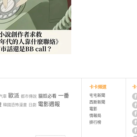
卡卡頻道
卡
歐派
一番
宅宅新聞
貓奴必看
汽車
都市傳說
西斯新聞
電影週報
遊
韓國恐怖漫畫
日劇
電影
情報局
排行榜