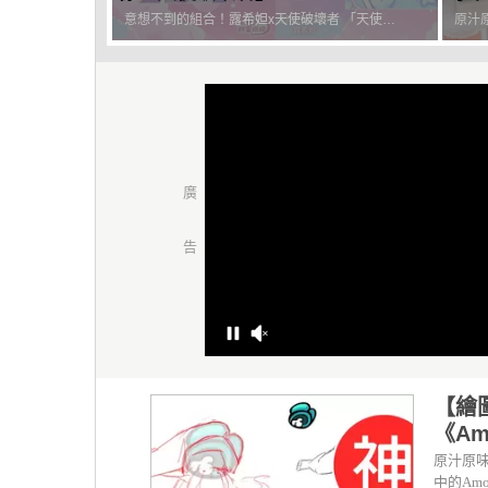
推的Boss「露希妲」粉嫩登場！
你加
意想不到的組合！露希妲x天使破壞者 「天使破
原汁原味的內容在這裡 近年健身的風氣可以說
全新OP主題曲《Shining
壞者？你怎麼會在這裡…」天使破壞者竟然出現在
相當的
heart》閃耀上線～*
夢中的拉契爾恩，難道…這是露希妲的願望？在此
實肌肉
宣布，《新楓之谷》夏季大改版~最萌職業與超人
的你也
氣Boss聯合出道...
出一點
【繪
《A
原汁原
中的Am