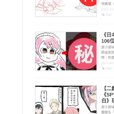
特帳號（@
2022-10
Tags
《日
10
原汁原
師或是
時，你是
2022-08
Tags
【二
《S
白》
原汁原
繪帳名「魂