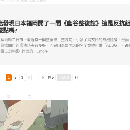
：
ACG
,
美少女
,
設計
,
漫畫
,
漫畫家
迷發現日本福岡開了一間《幽谷整復館》這是反抗
據點嗎?
本福岡縣二日市，最近有一間整復館（整骨院）引發了網友們的熱烈議論。然而
因為這間店的師傅功夫有多好，而是因為這間店的名字竟然叫做「AEUG」，跟
戰士Z鋼彈》裡面的…..more
1
2
3
4
下一頁
下10頁
廣告