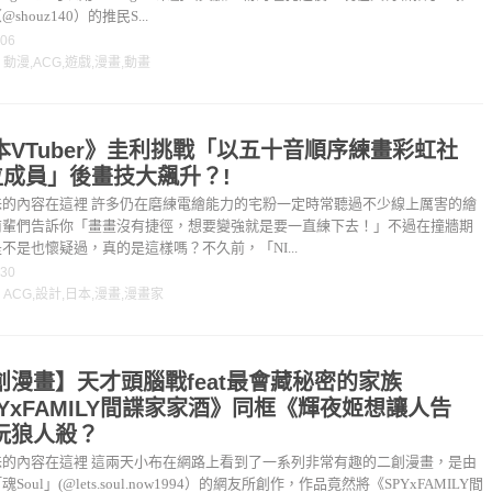
shouz140）的推民S...
-06
：
動漫
,
ACG
,
遊戲
,
漫畫
,
動畫
本VTuber》圭利挑戰「以五十音順序練畫彩虹社
6位成員」後畫技大飆升？!
味的內容在這裡 許多仍在磨練電繪能力的宅粉一定時常聽過不少線上厲害的繪
前輩們告訴你「畫畫沒有捷徑，想要變強就是要一直練下去！」不過在撞牆期
不是也懷疑過，真的是這樣嗎？不久前，「NI...
-30
：
ACG
,
設計
,
日本
,
漫畫
,
漫畫家
創漫畫】天才頭腦戰feat最會藏秘密的家族
PYxFAMILY間諜家家酒》同框《輝夜姬想讓人告
玩狼人殺？
味的內容在這裡 這兩天小布在網路上看到了一系列非常有趣的二創漫畫，是由
Soul」(@lets.soul.now1994）的網友所創作，作品竟然將《SPYxFAMILY間