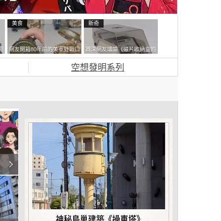
美食
新奇
現
網友開箱80年前的美軍野戰口
資深網友議論《磁片收納盒的
忘
糧 罐頭本身保存良好，但裡
鎖有什麼用》想偷的話整盒拿
空想發明系列
面的味道...
走不就好了嗎？