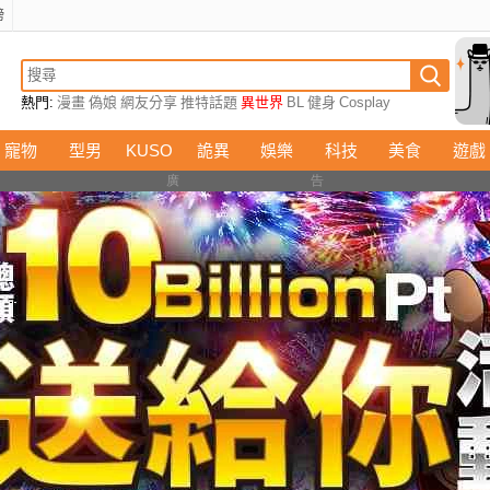
榜
熱門:
漫畫
偽娘
網友分享
推特話題
異世界
BL
健身
Cosplay
寵物
型男
KUSO
詭異
娛樂
科技
美食
遊戲