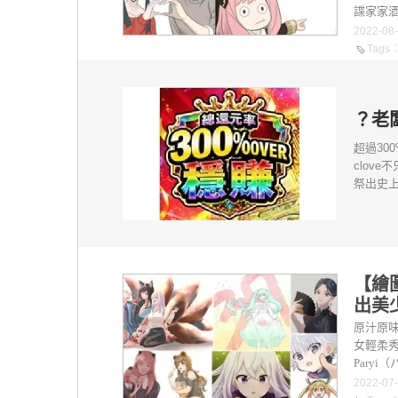
諜家家酒
2022-08
Tags
？老
超過30
clov
祭出史上
【繪
出美
原汁原味
女輕柔
Paryi
2022-07