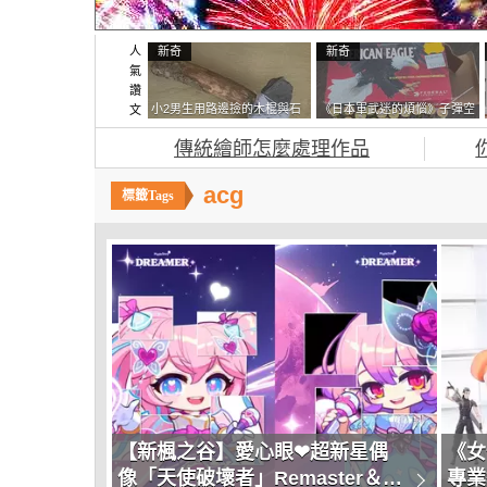
人
新奇
新奇
氣
讚
小2男生用路邊撿的木棍與石
《日本軍武迷的煩惱》子彈空
文
頭做成了《石斧》馬麻打開書
盒在日本超級貴 美國網友直
傳統繪師怎麼處理作品
包嚇一跳怎麼會有這種東
接一大箱寄給他了
西！？
acg
【新楓之谷】愛心眼❤超新星偶
《女
像「天使破壞者」Remaster＆我
專業