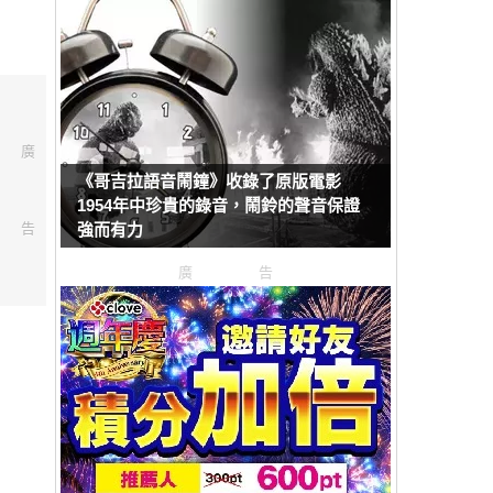
廣
《哥吉拉語音鬧鐘》收錄了原版電影
1954年中珍貴的錄音，鬧鈴的聲音保證
告
強而有力
廣告