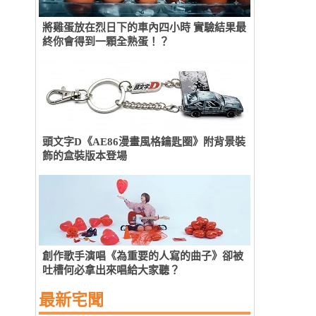
將雞蛋放在烈日下的車內四小時 實驗結果最
終你會得到一顆全熟蛋！？
頭文字D《AE86漫畫風格鑰匙圈》附背景裝
飾的盒裝版本登場
創作歌手演唱《為重要的人寫的曲子》卻被
吐槽何必拿出來唱給大家聽？
最新宅聞