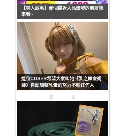
【尋人啟事】那個最近人品爆發的朋友快
來看~
這位COSER希望大家叫她《乳之鍊金術
師》自認調整乳量的努力不輸任何人
廣告