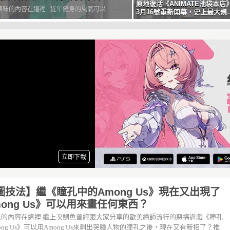
原地復活《ANIMATE池袋本店
油打氣
3月16號重新開幕，史上最大規
的動漫商店就此誕生
普及化，大家走在路上一定都有看過一身緊
的健身小哥或妹子吧(抖眉毛)，如果螢幕前
正在努力訓練，希望在這個夏天穿少一點露
肌肉，那...
圖技法】繼《瞳孔中的Among Us》現在又出現了
mong Us》可以用來畫任何東西？
味的內容在這裡 繼上次鯛魚曾經跟大家分享的歐美繪師流行的惡搞遊戲《瞳孔
ong Us》可以用Among Us來劃出哭臉人物的瞳孔之後，現在又有新招了？推