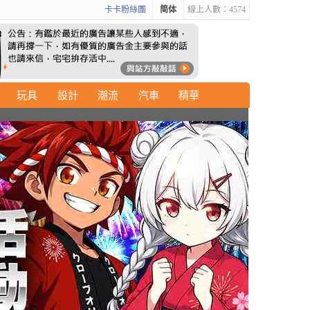
卡卡粉絲團
简体
線上人數：4574
玩具
設計
潮流
汽車
精華