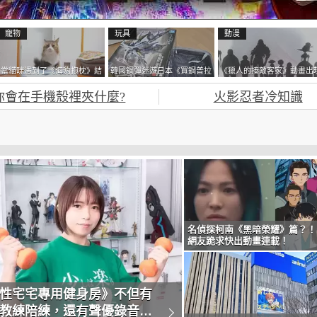
寵物
玩具
動漫
當貓咪遇到了《海豹抱枕》結
韓國鋼彈迷遊日本《買鋼普拉
《獵人的揍敵客家》動畫出
果玩了10天後，海豹一整個走
塞不進行李箱》網友們集思廣
的這個剪影是誰？你是不是
你會在手機殼裡夾什麼?
火影忍者冷知識
鐘笑翻網友
益提供解方了……
記還有這號人物了
名偵探柯南《黑暗榮耀》篇？！
網友跪求快出動畫連載！
性宅宅專用健身房》不但有
教練陪練，還有聲優錄音替