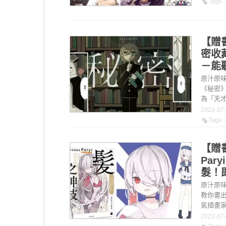
Tags
【贈
密收
－能
原汁原味
《秘密》
為「天才
2022-07
Tags
【贈書
Pa
髮！即
原汁原味
教你畫出
氣插畫家 P
2022-07