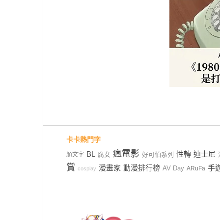
卡卡熱門字
瘋電影
BL
性轉
迪士尼
腐女
好可怕系列
顏文字
賞
漫畫家
動漫排行榜
手
AV Day
ARuFa
cosplay