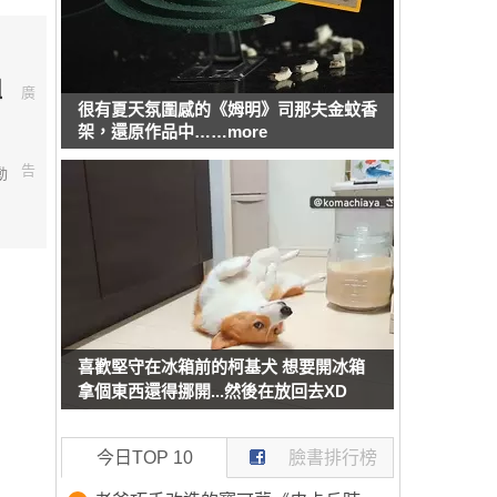
組
廣
很有夏天氛圍感的《姆明》司那夫金蚊香
架，還原作品中……more
告
動
喜歡堅守在冰箱前的柯基犬 想要開冰箱
拿個東西還得挪開...然後在放回去XD
今日TOP 10
臉書排行榜