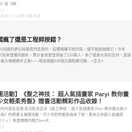
》與《輝...
-12
：
動漫
,
ACG
,
遊戲
,
漫畫
,
動畫
闆瘋了還是工程師按錯？
0%回饋的夢幻扭蛋竟然是真的，這種穩賺不賠的局，還不狠狠抽爆它！今年
e不只迎來營運四週年，累計會員更是突破了110萬人，為了感謝大家的支持，直接
最大規模週年企劃——贈送總額100億日圓點數活動…<全文>
圖活動】《髮之神技： 超人氣插畫家 Paryi 教你畫
少女輕柔秀髮》贈書活動精彩作品收錄！
的內容在這裡 這次配合這本《髮之神技： 超人氣插畫家 Paryi 教你畫出美少
秀髮》的贈書＆繪圖活動，不少宅粉們都投稿來了呢！看來日本超人氣繪師
（パリィ）帕里媽媽的魅力hen大...
-29