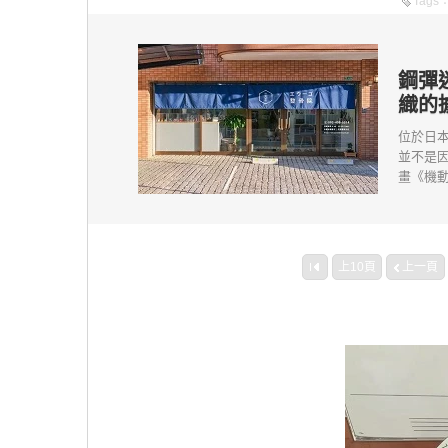
Tags
鋼彈
織的
位於日
並不是
畫《機動
上10頁
上一頁