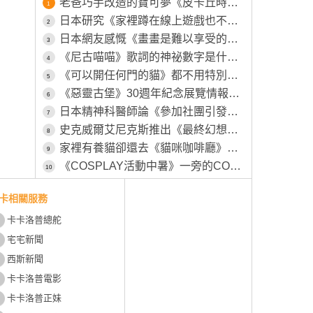
老爸巧手改造的寶可夢《皮卡丘時鐘》原本的模樣被女兒嫌棄不可愛，所以特別為其特別製作一番
1
日本研究《家裡蹲在線上遊戲也不會社交》越玩越沒辦法回歸社會？
2
日本網友感慨《畫畫是難以享受的興趣》畫得不好就永遠得不到樂趣了？
3
《尼古喵喵》歌詞的神祕數字是什麼意思？不相信的粉絲都去店裡點點看了……
4
《可以開任何門的貓》都不用特別開小洞給牠，整個家貓貓進出完全自由
5
《惡靈古堡》30週年紀念展覽情報釋出 屆時將會有全球首個「里昂・S・甘迺迪」等身大立體模型展出
6
日本精神科醫師論《參加社團引發心理問題的學生》管樂社其實比運動社團更嚴重？
7
史克威爾艾尼克斯推出《最終幻想絨毛卡盒》包含陸行鳥在內共四種款式，預計11月27號推出
8
家裡有養貓卻還去《貓咪咖啡廳》這種心態是不是跟男人上酒店一樣？
9
《COSPLAY活動中暑》一旁的COSER見狀幫忙叫救護車 卻被工作人員嫌棄了
10
卡相關服務
卡卡洛普總舵
宅宅新聞
西斯新聞
卡卡洛普電影
卡卡洛普正妹