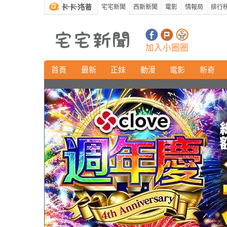
宅宅新聞
西斯新聞
電影
情報局
排行
加入小圈圈
首頁
最新
正妹
動漫
電影
新奇