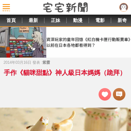
首頁
最新
正妹
動漫
電影
新奇
2014年03月16日 發表 :
紫霞
手作《貓咪甜點》神人級日本媽媽（跪拜）