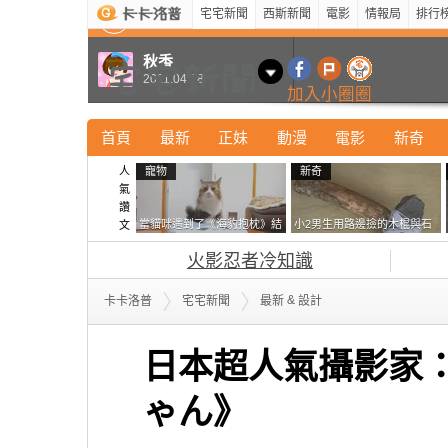
宅宅新聞
西斯新聞
電影
情報局
排行
最新
新奇
正妹
寵物
型男
Kuso
科技
秋香
2011.04.18
加入小圈圈
首頁
最新
正妹
動漫
電影
新奇
人
寵物
新奇
氣
讚
當貓咪遇到了《海豹抱枕》結
小2男生用路邊撿的木棍與石
文
果玩了10天後，海豹一整個走
頭做成了《石斧》馬麻打開書
火影忍者冷知識
鐘笑翻網友
包嚇一跳怎麼會有這種東
西！？
&
卡卡洛普
宅宅新聞
最新
設計
日本超人氣攝影家：川
ゃん》