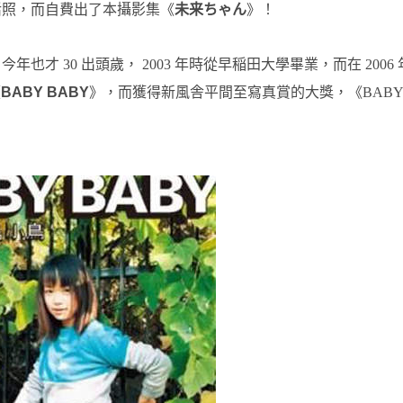
活照，而自費出了本攝影集《
未来ちゃん
》！
，今年也才 30 出頭歲， 2003 年時從早稲田大學畢業，而在 2006 
《
BABY BABY
》，而獲得新風舎平間至寫真賞的大獎，《BABY