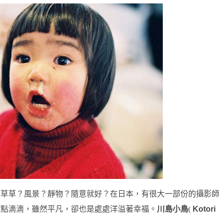
花草草？風景？靜物？隨意就好？在日本，有很大一部份的攝影
點點滴滴，雖然平凡，卻也是處處洋溢著幸福。
川島小鳥
(
Kotori