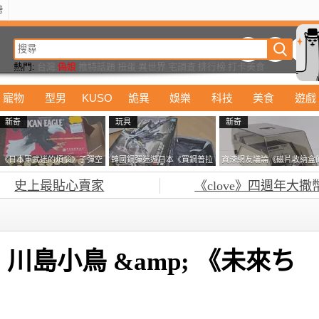
榜
動漫
美食
詭異
娛樂
汽車
電影
遊戲
設計
玩具
潮流
精華
熱門:
台灣
偽娘
推特話題
扭蛋
異世界
宅調查
排行榜
打卡美食
寵物
型男
KUSO
詭異
娛樂
科技
美食
遊戲
新奇
玩具
新奇
《日本軍武迷的煩惱》子彈空
韓國鋼彈迷遊日本《買鋼普拉
資深網友議論《磁片收納盒
盒在日本超級貴 美國網友直
塞不進行李箱》網友們集思廣
鎖有什麼用》想偷的話整盒
史上最貼心賣家
《clove》四週年大撒
接一大箱寄給他了
益提供解方了……
走不就好了嗎？
島小鳥 &amp; 《未來ち