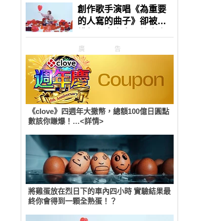
廣告
《clove》四週年大撒幣，總額100億日圓點
數該你賺爆！…<詳情>
將雞蛋放在烈日下的車內四小時 實驗結果最
終你會得到一顆全熟蛋！？