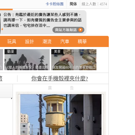
卡卡粉絲團
简体
線上人數：4574
玩具
設計
潮流
汽車
精華
動漫
美食
的
《獵人的揍敵客家》動畫出現
網友開箱80年前的美軍野戰口
拿
的這個剪影是誰？你是不是忘
糧 罐頭本身保存良好，但裡
幣
你會在手機殼裡夾什麼?
記還有這號人物了
面的味道...
廣告