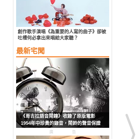
創作歌手演唱《為重要的人寫的曲子》卻被
吐槽何必拿出來唱給大家聽？
最新宅聞
《哥吉拉語音鬧鐘》收錄了原版電影
1954年中珍貴的錄音，鬧鈴的聲音保證
強而有力
廣告