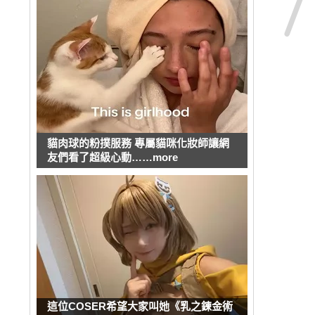
貓肉球的粉撲服務 專屬貓咪化妝師讓網
友們看了超級心動……more
這位COSER希望大家叫她《乳之鍊金術