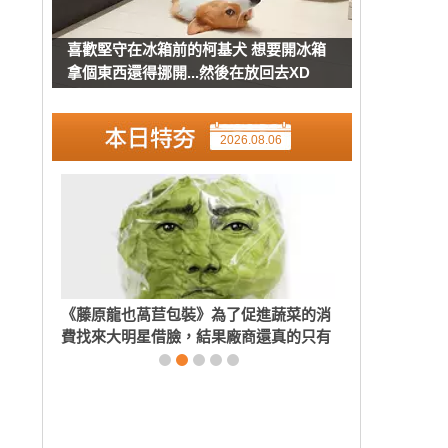
喜歡堅守在冰箱前的柯基犬 想要開冰箱
拿個東西還得挪開...然後在放回去XD
2026.08.06