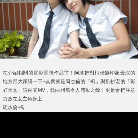
在介紹相關的電影電視作品前！阿漆把對柯佳嬿印象最深的
地方跟大家講一下~其實就是周杰倫的「楓」與劉耕宏的「彩
虹天堂」這兩支MV，歌曲相當令人感動之餘！更是會把注意
力放在女主角身上...
周杰倫-楓