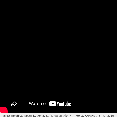
電影雞排英雄是柯佳嬿最近擔綱演出女主角的電影！不過裡