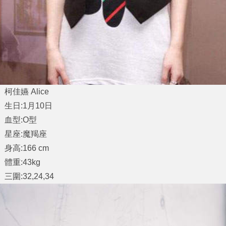
柯佳嬿 Alice
生日:1月10日
血型:O型
星座:魔羯座
身高:166 cm
體重:43kg
三圍:32,24,34