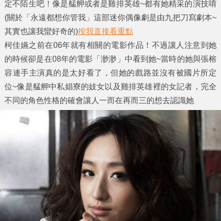
定不陌生吧！像是艋舺或者是雞排英雄~都有她精采的演技唷
(關於「
永遠都想你管我
」這部迷你偶像劇是由九把刀寫劇本~
其實也讓我蠻好奇的)
按我直接看重點
柯佳嬿
之前在06年就有相關的電影作品！不過讓人注意到她
的時候卻是在08年的電影「渺渺」中看到她~當時的她與張榕
容連手主演真的是太好看了，但她的戲路並沒有被國片所定
位~像是艋舺中私娼寮的妓女以及雞排英雄裡的女記者，完全
不同的角色性格的確會讓人一而在再而三的想去認識她