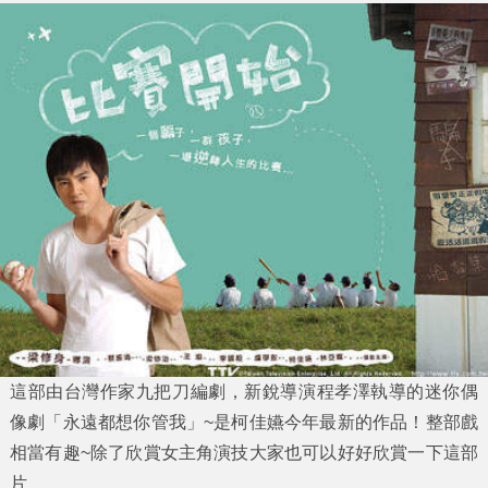
這部由台灣作家九把刀編劇，新銳導演程孝澤執導的迷你偶
像劇「永遠都想你管我」~是柯佳嬿今年最新的作品！整部戲
相當有趣~除了欣賞女主角演技大家也可以好好欣賞一下這部
片