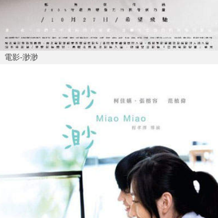
電影-渺渺