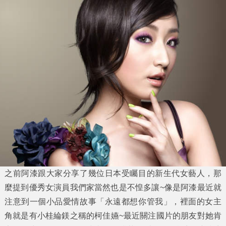
之前阿漆跟大家分享了幾位日本受矚目的新生代女藝人，那
麼提到優秀女演員我們家當然也是不惶多讓~像是阿漆最近就
注意到一個小品愛情故事「
永遠都想你管我
」，裡面的女主
角就是有
小桂綸鎂
之稱的
柯佳嬿
~最近關注國片的朋友對她肯