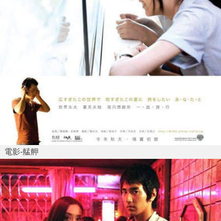
電影-艋舺