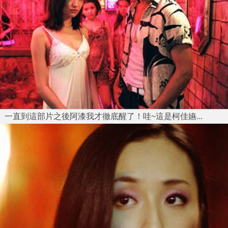
一直到這部片之後阿漆我才徹底醒了！哇~這是柯佳嬿...