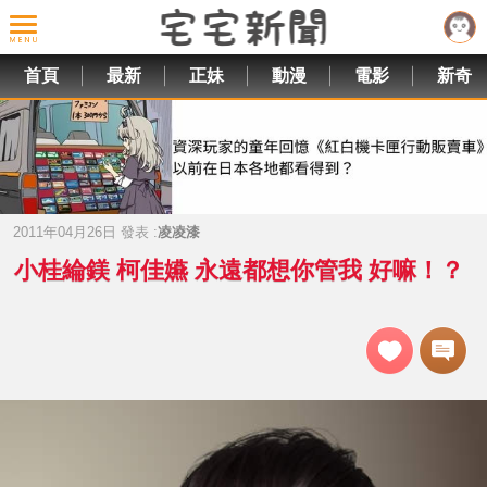
首頁
最新
正妹
動漫
電影
新奇
2011年04月26日 發表 :
凌凌漆
小桂綸鎂 柯佳嬿 永遠都想你管我 好嘛！？