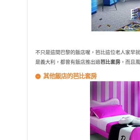
原汁原味的內容在這裡
不只是這間巴黎的飯店喔，芭比這位老人家早
是義大利，都曾有飯店推出過
芭比套房
，而且風
其他飯店的芭比套房