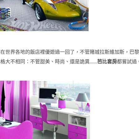
就在世界各地的飯店裡優遊過一回了，不管賭城拉斯維加斯，巴
格大不相同：不管甜美、時尚、還是詭異......
芭比套房
都嘗試過