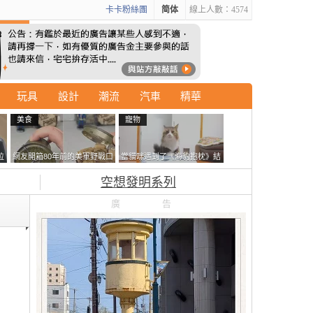
卡卡粉絲團
简体
線上人數：4574
玩具
設計
潮流
汽車
精華
美食
寵物
拉
網友開箱80年前的美軍野戰口
當貓咪遇到了《海豹抱枕》結
廣
糧 罐頭本身保存良好，但裡
果玩了10天後，海豹一整個走
空想發明系列
面的味道...
鐘笑翻網友
廣告