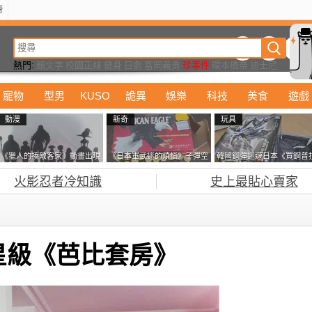
榜
動漫
美食
詭異
娛樂
汽車
電影
遊戲
設計
玩具
潮流
精華
熱門:
顏文字
校園正妹
健身
日劇
富岡義勇
珍事件
環本橋奈
迪士尼
寵物
型男
KUSO
詭異
娛樂
科技
美食
遊戲
動漫
新奇
玩具
《獵人的揍敵客家》動畫出現
《日本軍武迷的煩惱》子彈空
韓國鋼彈迷遊日本《買鋼普
的這個剪影是誰？你是不是忘
盒在日本超級貴 美國網友直
塞不進行李箱》網友們集思
火影忍者冷知識
史上最貼心賣家
記還有這號人物了
接一大箱寄給他了
益提供解方了……
星級《芭比套房》