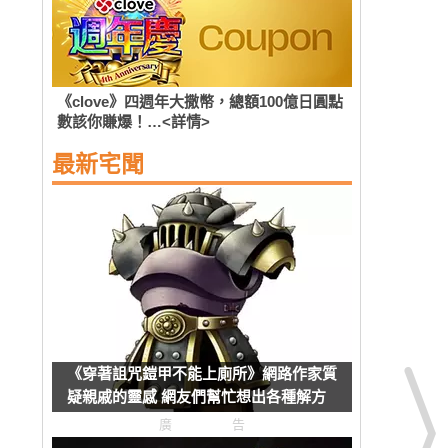
《clove》四週年大撒幣，總額100億日圓點
數該你賺爆！…<詳情>
最新宅聞
《穿著詛咒鎧甲不能上廁所》網路作家質
疑親戚的靈感 網友們幫忙想出各種解方
了
廣告