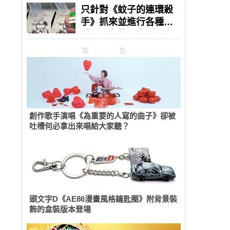
廣告
創作歌手演唱《為重要的人寫的曲子》卻被
吐槽何必拿出來唱給大家聽？
頭文字D《AE86漫畫風格鑰匙圈》附背景裝
飾的盒裝版本登場