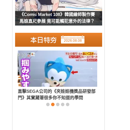
《Comic Market 108》韓國繪師製作賽
馬娘直尺參展 竟可能觸犯意外的法律？
2026.08.08