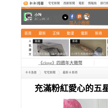
宅宅新聞
西斯新聞
電影
情報局
排行
最新
新奇
正妹
寵物
型男
Kuso
科技
小狄
2011.05.08
加入小圈圈
首頁
最新
正妹
動漫
電影
新奇
人
新奇
新奇
氣
讚
資深網友議論《磁片收納盒的
小2男生用路邊撿的木棍與石
文
鎖有什麼用》想偷的話整盒拿
頭做成了《石斧》馬麻打開書
《clove》四週年大撒幣
走不就好了嗎？
包嚇一跳怎麼會有這種東
西！？
&
卡卡洛普
宅宅新聞
最新
新奇
充滿粉紅愛心的五