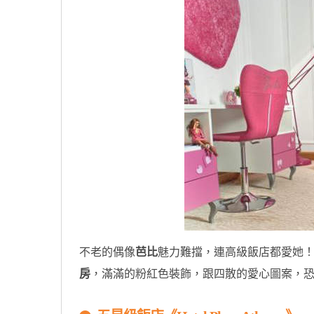
不老的偶像
芭比
魅力難擋，連高級飯店都愛她！巴黎的
房
，滿滿的粉紅色裝飾，跟四散的愛心圖案，