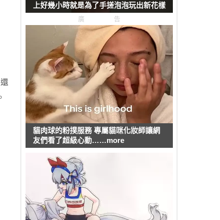
上好幾小時就是為了手搓泡泡玩出新花樣
廣告
黎還
。
貓肉球的粉撲服務 專屬貓咪化妝師讓網
友們看了超級心動……more