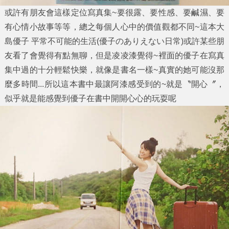
或許有朋友會這樣定位寫真集~要很露、要性感、要鹹濕、要
有心情小故事等等，總之每個人心中的價值觀都不同~這本大
島優子 平常不可能的生活(優子のありえない日常)或許某些朋
友看了會覺得有點無聊，但是凌凌漆覺得~裡面的優子在寫真
集中過的十分輕鬆快樂，就像是書名一樣~真實的她可能沒那
麼多時間...所以這本書中最讓阿漆感受到的~就是〝開心〞，
似乎就是能感覺到優子在書中開開心心的玩耍呢