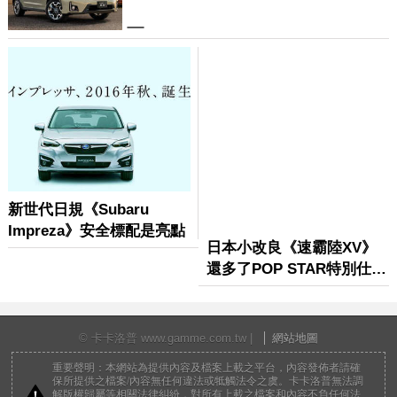
© 卡卡洛普 www.gamme.com.tw |
網站地圖
重要聲明：本網站為提供內容及檔案上載之平台，內容發佈者請確
保所提供之檔案/內容無任何違法或牴觸法令之虞。卡卡洛普無法調
解版權歸屬等相關法律糾紛，對所有上載之檔案和內容不負任何法