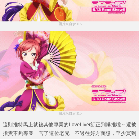
 圖片來自:jin115
 圖片來自:jin115
這則推特馬上就被其他專業的LoveLiver訂正到爆推啦～還被
指責不夠專業，苦了這位老兄，不過往好方面想，至少買到