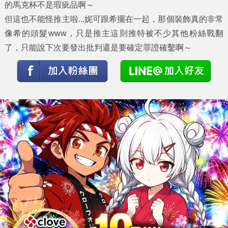
的馬克杯不是瑕疵品啊～
但這也不能怪推主啦...妮可跟希擺在一起，那個裝飾真的非常
像希的頭髮www，只是推主這則推特被不少其他粉絲戰翻
了，只能說下次要發出批判還是要確定罪證確鑿啊～