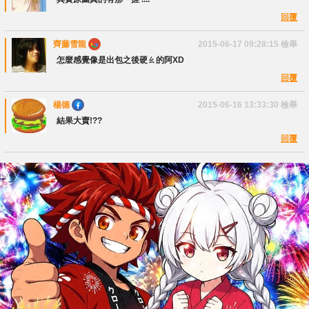
回覆
齊藤雪龍
2015-06-17 09:28:15
檢舉
怎麼感覺像是出包之後硬ㄠ的阿XD
回覆
楊德
2015-06-16 13:33:30
檢舉
結果大賣!??
回覆