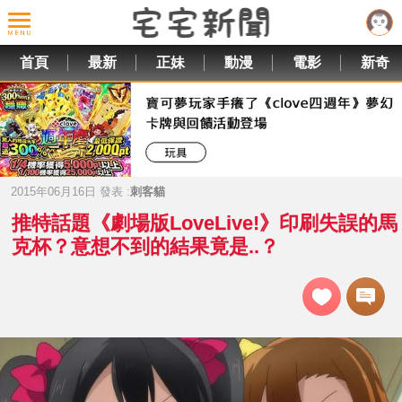
首頁
最新
正妹
動漫
電影
新奇
2015年06月16日 發表 :
刺客貓
推特話題《劇場版LoveLive!》印刷失誤的馬
克杯？意想不到的結果竟是..？