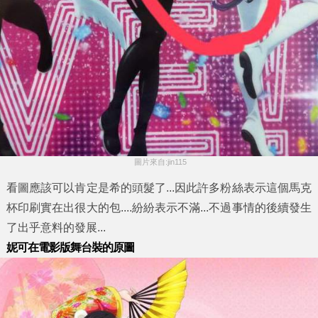
 圖片來自:jin115
看圖應該可以肯定是希的頭髮了...因此許多粉絲表示這個馬克
杯印刷實在出很大的包....紛紛表示不滿...不過事情的後續發生
了出乎意料的發展...
妮可在電影版舞台裝的原圖