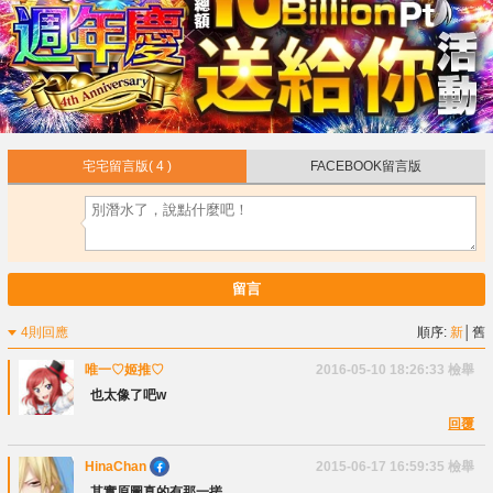
宅宅留言版
( 4 )
FACEBOOK留言版
留言
4則回應
順序:
新
│
舊
唯一♡姬推♡
2016-05-10 18:26:33
檢舉
也太像了吧w
回覆
HinaChan
2015-06-17 16:59:35
檢舉
其實原圖真的有那一搓 ....