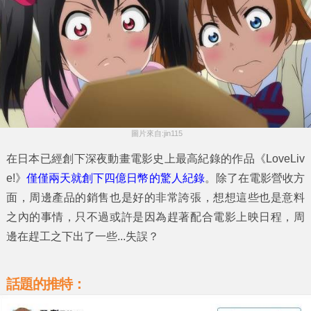
 圖片來自:jin115
在日本已經創下深夜動畫電影史上最高紀錄的作品《
LoveLiv
e!
》
僅僅兩天就創下四億日幣的驚人紀錄
。除了在電影營收方
面，周邊產品的銷售也是好的非常誇張，想想這些也是意料
之內的事情，只不過或許是因為趕著配合電影上映日程，周
邊在趕工之下出了一些...失誤？
話題的推特：