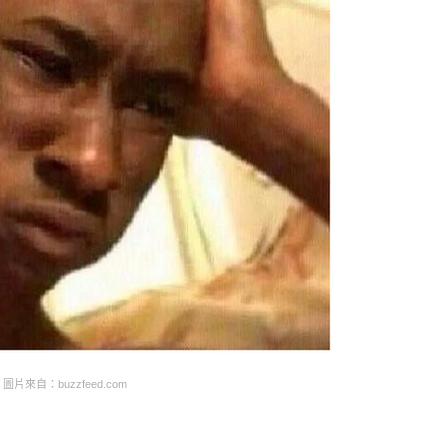
圖片來自：buzzfeed.com