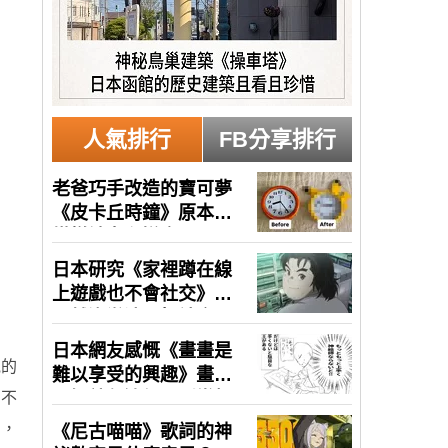
人氣排行
FB分享排行
葩的
）不
」，