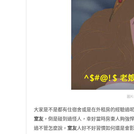
圖片來
大家是不是都有住宿舍或是在外租房的經驗過
室友
，倒是碰到過怪人，幸好當時房東人夠強
過不管怎麼說，
室友
人好不好習慣如何還是會