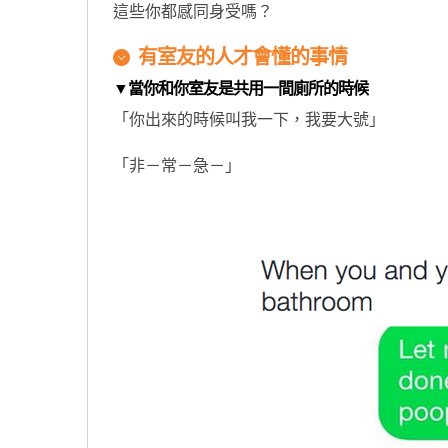
這些你都感同身受嗎？
有室友的人才會懂的事情
▼當你和你室友是共用一間廁所的時候
「你出來的時候叫我一下，我要大號」
「非－常－急－」