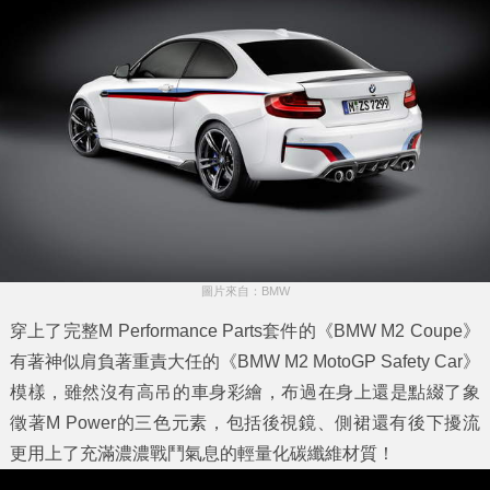
圖片來自：BMW
穿上了完整M Performance Parts套件的《BMW M2 Coupe》
有著神似肩負著重責大任的《BMW M2 MotoGP Safety Car》
模樣，雖然沒有高吊的車身彩繪，布過在身上還是點綴了象
徵著M Power的三色元素，包括後視鏡、側裙還有後下擾流
更用上了充滿濃濃戰鬥氣息的輕量化碳纖維材質！