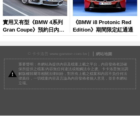
© 卡卡洛普 www.gamme.com.tw |
網站地圖
重要聲明：本網站為提供內容及檔案上載之平台，內容發佈者請確
保所提供之檔案/內容無任何違法或牴觸法令之虞。卡卡洛普無法調
解版權歸屬等相關法律糾紛，對所有上載之檔案和內容不負任何法
律責任，一切檔案內容及言論為內容發佈者個人意見，並非本網站
立場。