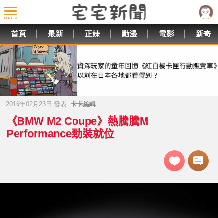
首頁
最新
正妹
動漫
電影
新奇
2016年02月23日 發表 :
卡卡編輯
《BMW M2 Coupe》熱騰騰M
Performance勁裝就位