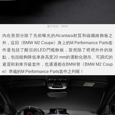
圖片來自：BMW
內在美部分除了先前曝光的Alcantara材質和碳纖維飾板之
外，這回《BMW M2 Coupe》身上的M Performance Parts套
件還包括了醒目的LED門檻飾板，當然除了裡裡外外的妝
點，包括能夠降低車身高度20 mm的運動化懸吊、可調式的
避震和剎車升級套件，也通通都在BMW替《BMW M2 Coup
e》準備的M Performance Parts套件之列喔！