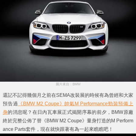
圖片來自：BMW
還記不記得幾個月之前在SEMA改裝展的時候有為曾經和大家
預告過
《BMW M2 Coupe》帥氣M Performance勁裝預備上
身
的消息呢？在日內瓦車展正式揭開序幕的前夕，BMW原廠
終於完整公佈了替
《BMW M2 Coupe》
量身打造的
M Perform
ance Parts套件
，現在就快跟著有為一起來瞧瞧吧！