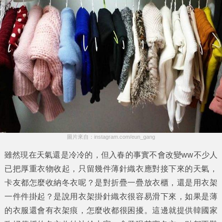
圖片來自：instagram.com/eun_gang
雖然現在天氣還是冷冷的，但入春的事實不會改變ww不少人
已把厚重衣物收起，只留幾件薄針織衣應對接下來的天氣，
卡友都怎麼
收納
冬衣呢？是對折疊一疊放衣櫃，還是用衣架
一件件掛起？是說用
衣架
掛針織衣很容易滑下來，如果是薄
的衣服還會有衣架痕，怎麼收都很困擾。這邊就提供韓國
家