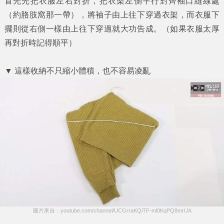
首先先把衣服左右對折，把衣架左側平行對齊袖口縫線處
（約胳肢窩那一帶），將袖子由上往下穿過衣架，而衣服下
擺則從右側一樣由上往下穿過就大功告成。（如果衣服太厚
再對折時記得順平）
▼ 這樣收納不只縮小體積，也不容易凌亂
圖片來自：youtube.com/channel/UCGrraKQiTF-ml0KqPQ8mrUA