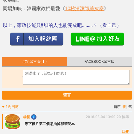
衣服唷。
同場加映：韓國家政婦最愛《
10秒清潔隙縫灰塵
》
以上，家政技能只點1的人也能完成吧.........？（看自己）
宅宅留言版
( 1 )
FACEBOOK留言版
留言
1則回應
順序:
新
│
舊
楊德
2016-03-04 13:00:20
檢舉
等下影片第二個怎抽掉那筆記本
回覆