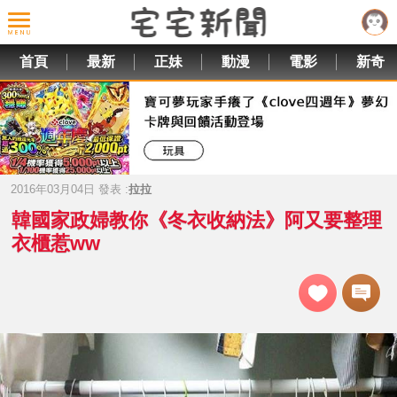
首頁
最新
正妹
動漫
電影
新奇
2016年03月04日 發表 :
拉拉
韓國家政婦教你《冬衣收納法》阿又要整理
衣櫃惹ww