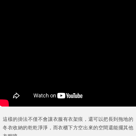
這樣的掛法不僅不會讓衣服有衣架痕，還可以把長到拖地的
冬衣收納的乾乾淨淨，而衣櫃下方空出來的空間還能擺其他