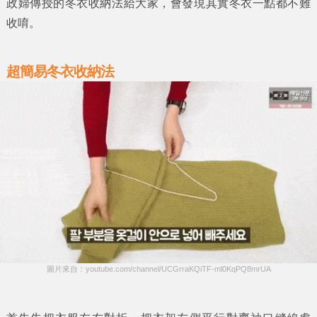
政婦
傳授的冬衣收納法給大家，會發現其實冬衣一點都不難
收唷。
超簡易冬衣收納法
圖片來自：youtube.com/channel/UCGrraKQiTF-ml0KqPQ8mrUA