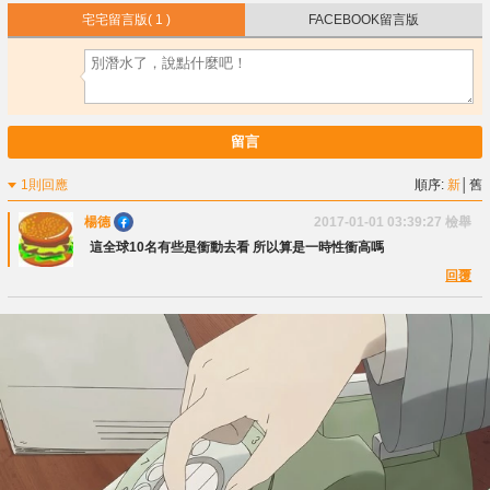
宅宅留言版
( 1 )
FACEBOOK留言版
留言
1則回應
順序:
新
│
舊
楊德
2017-01-01 03:39:27
檢舉
這全球10名有些是衝動去看 所以算是一時性衝高嗎
回覆