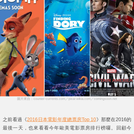
圖片來自：counter-currents.com／pixar.wikia.com／comingsoon.net
之前看過《
2016日本電影年度總票房Top 10
》那麼在2016的
最後一天，也來看看今年歐美
電影票房排行榜
囉。回顧今