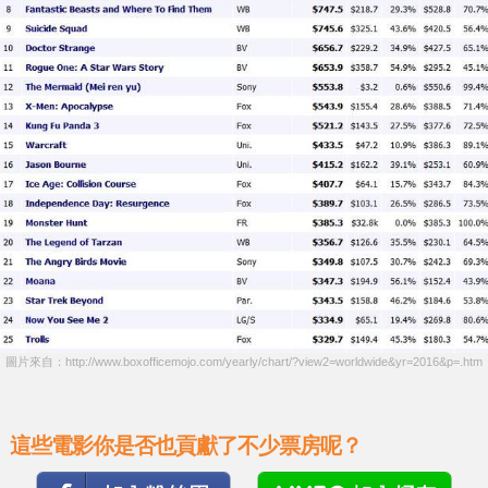
圖片來自：http://www.boxofficemojo.com/yearly/chart/?view2=worldwide&yr=2016&p=.htm
這些電影你是否也貢獻了不少票房呢？