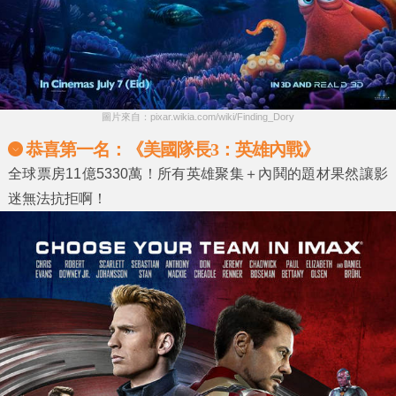
圖片來自：pixar.wikia.com/wiki/Finding_Dory
恭喜第一名：《美國隊長3：英雄內戰》
全球票房11億5330萬！所有英雄聚集＋內鬨的題材果然讓影
迷無法抗拒啊！