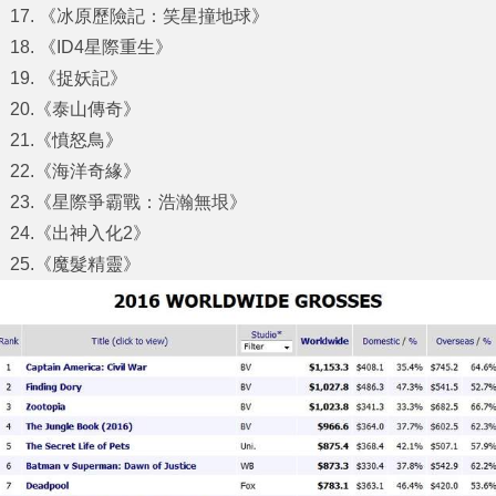
17. 《冰原歷險記：笑星撞地球》
18. 《ID4星際重生》
19. 《捉妖記》
20.《泰山傳奇》
21.《憤怒鳥》
22.《海洋奇緣》
23.《星際爭霸戰：浩瀚無垠》
24.《出神入化2》
25.《魔髮精靈》