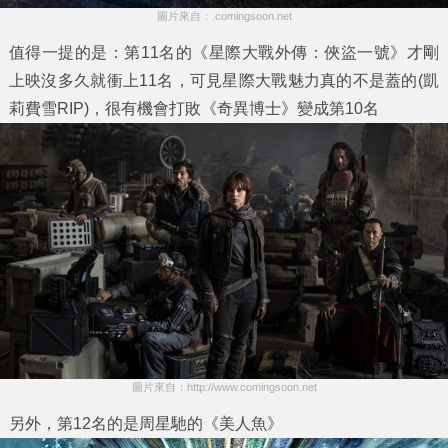
圖片來自：.comingsoon.net
值得一提的是：第11名的《星際大戰外傳：俠盜一號》才剛
上映沒多久就衝上11名，可見星際大戰魅力真的不是蓋的(凱
莉費雪RIP)，很有機會打敗《奇異博士》變成第10名
圖片來自：http://www.comingsoon.net
另外，
第12名
的是周星馳的《美人魚》