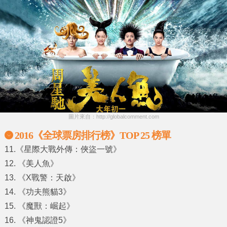
圖片來自：http://globalcomment.com
2016《全球票房排行榜》TOP 25 榜單
11.《星際大戰外傳：俠盜一號》
12. 《美人魚》
13. 《X戰警：天啟》
14. 《功夫熊貓3》
15. 《魔獸：崛起》
16. 《神鬼認證5》