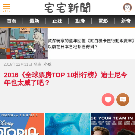
首頁
最新
正妹
動漫
電影
新奇
2016年12月31日 發表 :
小狄
2016《全球票房TOP 10排行榜》迪士尼今
年也太威了吧？