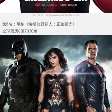
圖片來自：http://www.traileraddict.com
第6名：華納《蝙蝠俠對超人：正義曙光》
全球票房8億7330萬