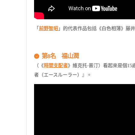
「
前野智昭
」的代表作品包括《白色相簿》藤
第8名 福山潤
（《
時間支配者
》維克托·普汀）看起來是個15
者（エースルーラー）』。