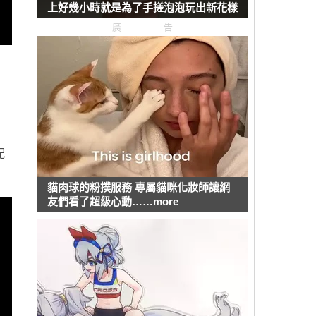
上好幾小時就是為了手搓泡泡玩出新花樣
廣告
配
貓肉球的粉撲服務 專屬貓咪化妝師讓網
友們看了超級心動……more