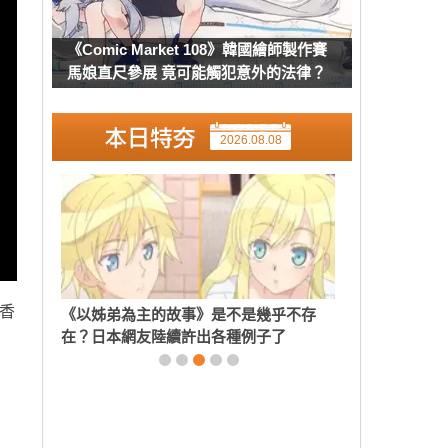
《Comic Market 108》韓國繪師製作賽
馬娘直尺參展 竟可能觸犯意外的法律？
2026.08.08
辛香