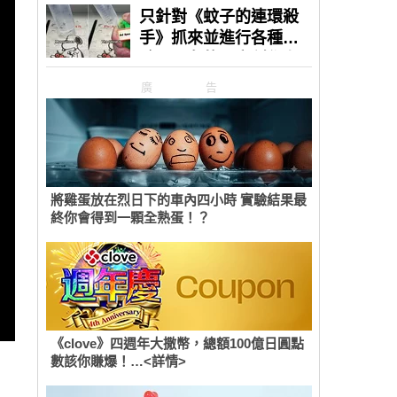
廣告
將雞蛋放在烈日下的車內四小時 實驗結果最
終你會得到一顆全熟蛋！？
《clove》四週年大撒幣，總額100億日圓點
數該你賺爆！…<詳情>