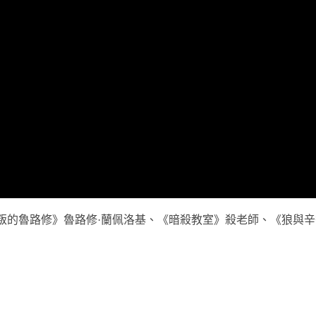
S 反叛的魯路修》魯路修·蘭佩洛基、《暗殺教室》殺老師、《狼與