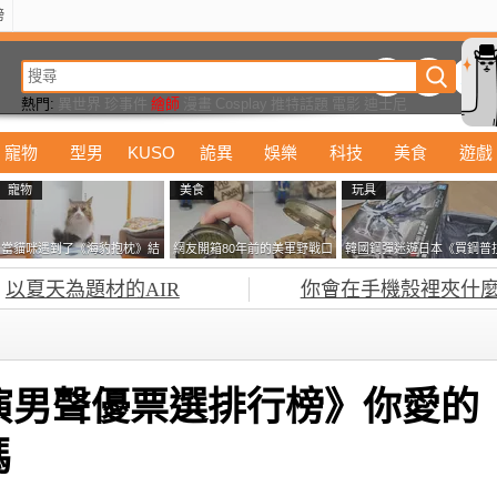
榜
動漫
美食
詭異
娛樂
汽車
電影
遊戲
設計
玩具
潮流
精華
熱門:
異世界
珍事件
繪師
漫畫
Cosplay
推特話題
電影
迪士尼
寵物
型男
KUSO
詭異
娛樂
科技
美食
遊戲
寵物
美食
玩具
當貓咪遇到了《海豹抱枕》結
網友開箱80年前的美軍野戰口
韓國鋼彈迷遊日本《買鋼普
果玩了10天後，海豹一整個走
糧 罐頭本身保存良好，但裡
塞不進行李箱》網友們集思
以夏天為題材的AIR
你會在手機殼裡夾什麼
鐘笑翻網友
面的味道...
益提供解方了……
主演男聲優票選排行榜》你愛的
嗎