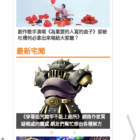
創作歌手演唱《為重要的人寫的曲子》卻被
吐槽何必拿出來唱給大家聽？
最新宅聞
《穿著詛咒鎧甲不能上廁所》網路作家質
疑親戚的靈感 網友們幫忙想出各種解方
了
廣告