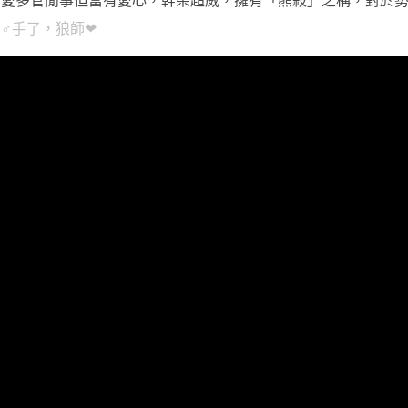
，愛多管閒事但富有愛心，幹架超威，擁有「熊殺」之稱，對於
♂手了，狼師❤