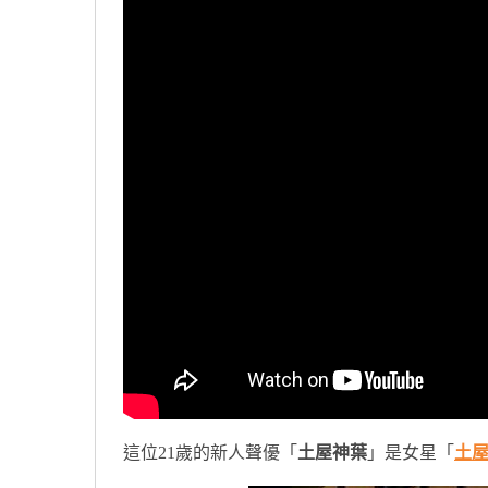
這位21歲的新人聲優「
土屋神葉
」是女星「
土