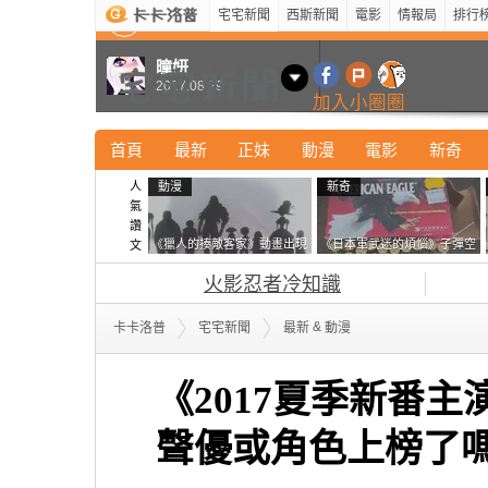
宅宅新聞
西斯新聞
電影
情報局
排行
最新
新奇
正妹
寵物
型男
Kuso
科技
曈妍
2017.08.29
加入小圈圈
首頁
最新
正妹
動漫
電影
新奇
人
動漫
新奇
氣
讚
《獵人的揍敵客家》動畫出現
《日本軍武迷的煩惱》子彈空
文
的這個剪影是誰？你是不是忘
盒在日本超級貴 美國網友直
火影忍者冷知識
記還有這號人物了
接一大箱寄給他了
&
卡卡洛普
宅宅新聞
最新
動漫
《2017夏季新番
聲優或角色上榜了