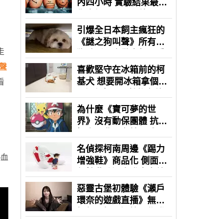
走
聲
看
熱血