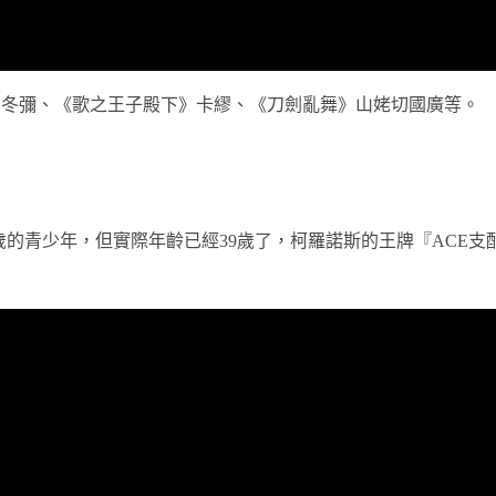
井冬彌、《歌之王子殿下》卡繆、《刀劍亂舞》山姥切國廣等。
歲的青少年，但實際年齡已經39歲了，柯羅諾斯的王牌『ACE支