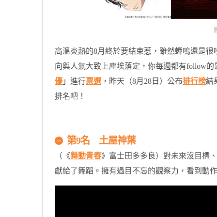
圖
高溫炎熱的8月終於要結束惹，雖然蟬鳴還是很
向與人氣大致上塵埃落定，你每週都有follow
優
」進行
票選
，昨天（8月28日）公布
排行榜
結
排名吧！
原汁原味的內容在這裡
第9名 土屋神葉
（《
舞動青春
》富士田多多良）對未來沒目標
獻給了舞蹈。擁有過目不忘的觀察力，看到動