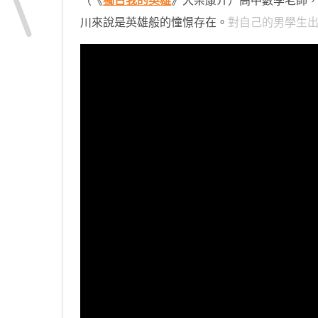
（《
獨占我的英雄
》大柴康介）高中數學老師
川來說是英雄般的憧憬存在。
對自己的男學生出