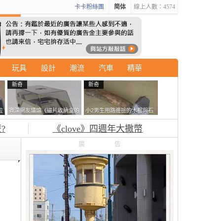
卡卡粉絲團
简体
線上人數：4574
玩具
設計
潮流
汽車
精華
新奇
新奇
拉
資深網友議論《磁片收納盒的
小2男生用路邊撿的木棍與石
廣
鎖有什麼用》想偷的話整盒拿
頭做成了《石斧》馬麻打開書
?
《clove》四週年大撒幣
走不就好了嗎？
包嚇一跳怎麼會有這種東
西！？
廣告