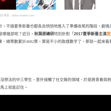
片來自：akiba-souken.com
吵，不過夏季新番也都各自悄悄地進入了準備收尾的階段，劇情
的是哪幾部呢？近日，
秋葉原總研
特別針對「
2017夏季新番主演
男
果，總票數累計4682票，算是不小的取樣數字了，那就一起來看
、沒想法的中三學生，意外接觸了社交舞的領域，於是將青春與
作馬上就能記住。