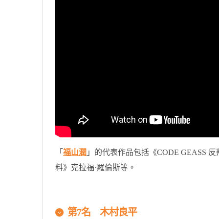
「
福山潤
」的代表作品包括《CODE GEAS
料》克拉福·羅倫斯等。
第7名 木村良平