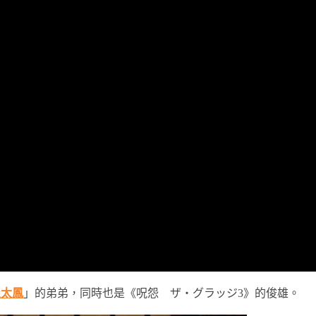
屋太鳳
」的弟弟，同時也是《呪怨 ザ・グラッジ3》的俊雄。