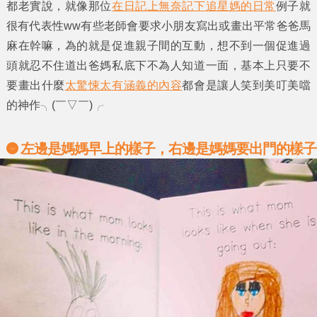
都老實說，就像那位
在日記上無奈記下追星媽的日常
例子就
很有代表性ww有些老師會要求小朋友寫出或畫出平常爸爸馬
麻在幹嘛，為的就是促進親子間的互動，想不到一個促進過
頭就忍不住道出爸媽私底下不為人知道一面，基本上只要不
要畫出什麼
太驚悚太有涵義的內容
都會是讓人笑到美叮美噹
的神作╮(￣▽￣)╭
左邊是媽媽早上的樣子，右邊是媽媽要出門的樣子