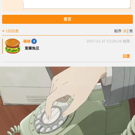
留言
1則回應
順序:
新
│
舊
楊德
2017-11-27 13:28:28
檢舉
童圖無忌
回覆