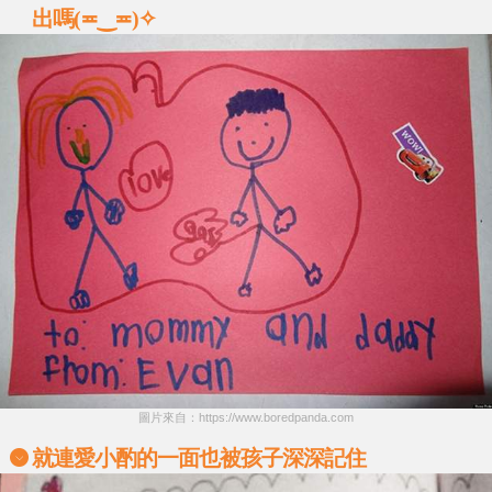
出嗎(≖‿≖)✧
圖片來自：https://www.boredpanda.com
就連愛小酌的一面也被孩子深深記住