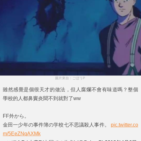
圖片來自：ごぼうP 
雖然感覺是個很天才的做法，但人腐爛不會有味道嗎？整個
學校的人都鼻竇炎聞不到就對了ww
FF外から。
金田一少年の事件簿の学校七不思議殺人事件。
pic.twitter.co
m/5EeZNqAXMk