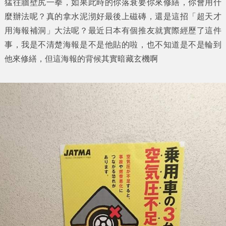
猛往牆壁尻一拳，如果此時的你落衰要你來修繕，你會用什
麼辦法呢？真的拿水泥沏好最後上磁磚，還是這招「
超天才
用海報補洞
」大法呢？最近日本有個推友就實際經歷了這件
事，我是不清楚海報是不是他貼的啦，也不知道是不是輪到
他來修繕，但這海報的背候其實暗藏玄機啊