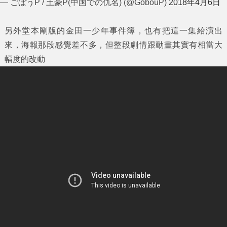
— ごぼうP / 土豪P(中国での仇名) (@GobouP)
2018年4月6日
另外堂本剛版的金田一少年事件簿，也有把這一集給演出
來，海報那段感覺差不多，但整段劇情跟動畫其實有相當大
幅度的改動