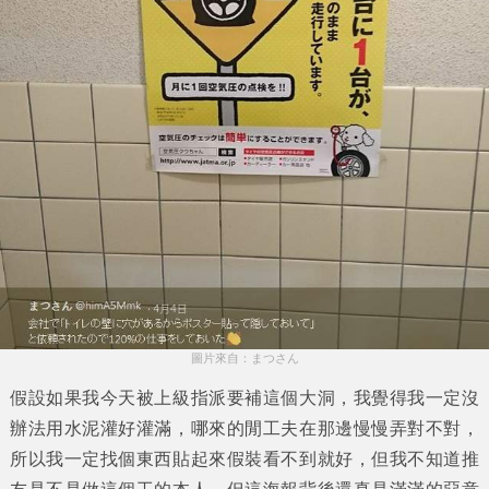
圖片來自：まつさん
假設如果我今天被上級指派要補這個大洞，我覺得我一定沒
辦法用水泥灌好灌滿，哪來的閒工夫在那邊慢慢弄對不對，
所以我一定找個東西貼起來假裝看不到就好，但我不知道推