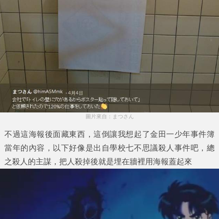
圖片來自：まつさん
不過這海報後面藏東西，這倒讓我想起了金田一少年事件簿
當年的內容，以下好像是出自學校七不思議殺人事件吧，總
之殺人的主謀，把人殺掉後就是埋在牆裡用海報蓋起來