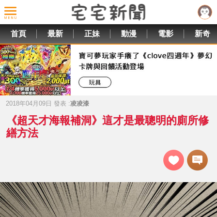
首頁
最新
正妹
動漫
電影
新奇
2018年04月09日 發表 :
凌凌漆
《超天才海報補洞》這才是最聰明的廁所修
繕方法