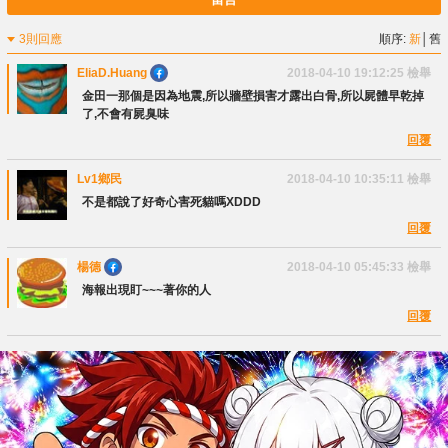
3則回應
順序:
新
│
舊
EliaD.Huang
2018-04-10 19:12:25
檢舉
金田一那個是因為地震,所以牆壁損害才露出白骨,所以屍體早乾掉
了,不會有屍臭味
回覆
Lv1鄉民
2018-04-10 10:35:11
檢舉
不是都說了好奇心害死貓嗎XDDD
回覆
楊德
2018-04-10 05:45:33
檢舉
海報出現盯~~~著你的人
回覆