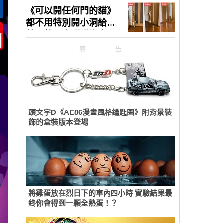
廣告
頭文字D《AE86漫畫風格鑰匙圈》附背景裝
飾的盒裝版本登場
將雞蛋放在烈日下的車內四小時 實驗結果最
終你會得到一顆全熟蛋！？