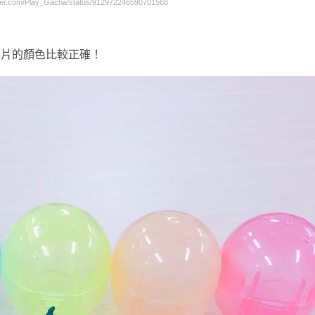
r.com/Play_Gacha/status/912972246590701568
照片的顏色比較正確！