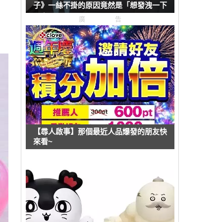
子》一絲不掛的原因竟然是「想發洩一下
壓力」？
廣告
【尋人啟事】那個最近人品爆發的朋友快
來看~