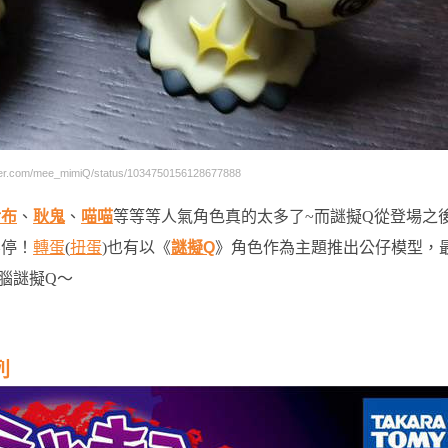
r.com/mee_mimiQ/status/1034750156128677888
伊布
、
耿鬼
、
喵喵
等等等人氣角色真的太多了~而謎擬Q從登場之
不停！
轉蛋
(
扭蛋
)也有以《
謎擬Q
》角色作為主題推出公仔模型，
腦謎擬Q～
列