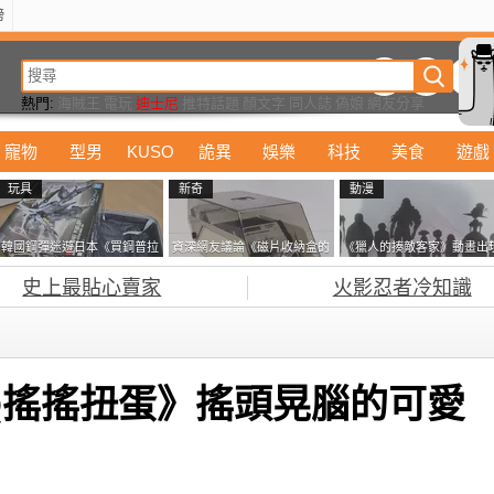
榜
動漫
美食
詭異
娛樂
汽車
電影
遊戲
設計
玩具
潮流
精華
熱門:
海賊王
電玩
迪士尼
推特話題
顏文字
同人誌
偽娘
網友分享
寵物
型男
KUSO
詭異
娛樂
科技
美食
遊戲
玩具
新奇
動漫
韓國鋼彈迷遊日本《買鋼普拉
資深網友議論《磁片收納盒的
《獵人的揍敵客家》動畫出
塞不進行李箱》網友們集思廣
鎖有什麼用》想偷的話整盒拿
的這個剪影是誰？你是不是
史上最貼心賣家
火影忍者冷知識
益提供解方了……
走不就好了嗎？
記還有這號人物了
Q搖搖扭蛋》搖頭晃腦的可愛