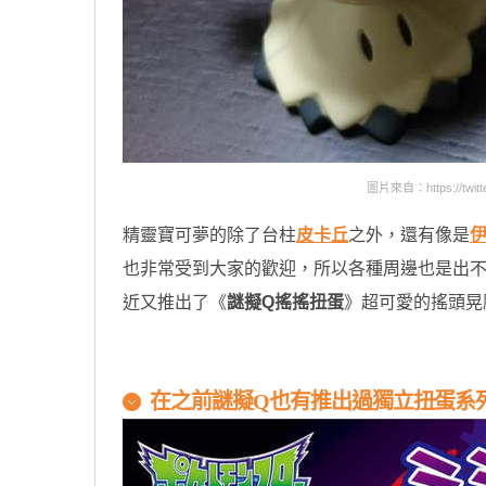
圖片來自：https://twitte
精靈寶可夢的除了台柱
皮卡丘
之外，還有像是
也非常受到大家的歡迎，所以各種周邊也是出
近又推出了《
謎擬Q搖搖扭蛋
》超可愛的搖頭晃
原汁原味的內容在這裡
在之前謎擬Q也有推出過獨立扭蛋系