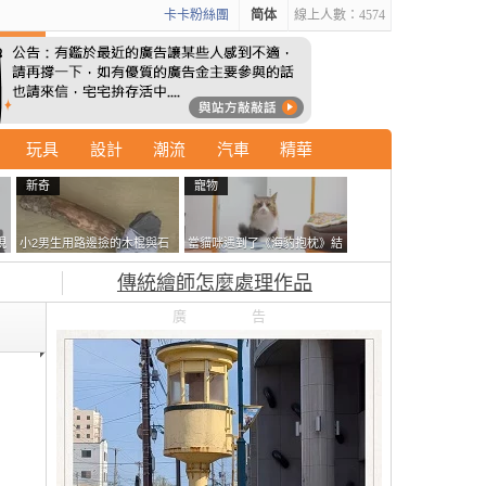
卡卡粉絲團
简体
線上人數：4574
玩具
設計
潮流
汽車
精華
新奇
寵物
現
小2男生用路邊撿的木棍與石
當貓咪遇到了《海豹抱枕》結
忘
頭做成了《石斧》馬麻打開書
果玩了10天後，海豹一整個走
傳統繪師怎麼處理作品
包嚇一跳怎麼會有這種東
鐘笑翻網友
西！？
廣告