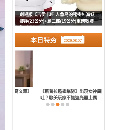
劇場版《吉伊卡哇 人魚島的秘密》海妖
賽蓮(23公分)+島二郎(15公分)重磅軟膠
模型發售
2026.08.07