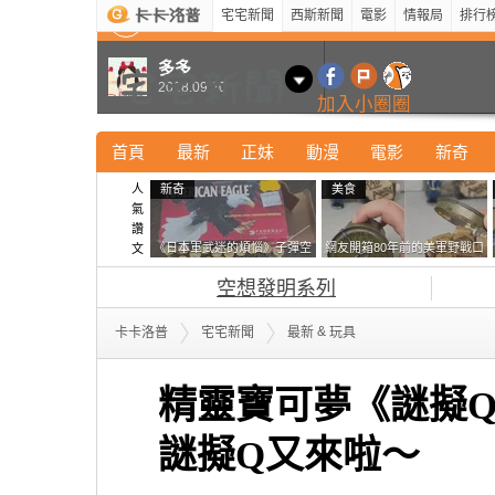
宅宅新聞
西斯新聞
電影
情報局
排行
最新
新奇
正妹
寵物
型男
Kuso
科技
多多
2018.09.20
加入小圈圈
首頁
最新
正妹
動漫
電影
新奇
人
新奇
美食
氣
讚
《日本軍武迷的煩惱》子彈空
網友開箱80年前的美軍野戰口
文
盒在日本超級貴 美國網友直
糧 罐頭本身保存良好，但裡
空想發明系列
接一大箱寄給他了
面的味道...
&
卡卡洛普
宅宅新聞
最新
玩具
精靈寶可夢《謎擬
謎擬Q又來啦～