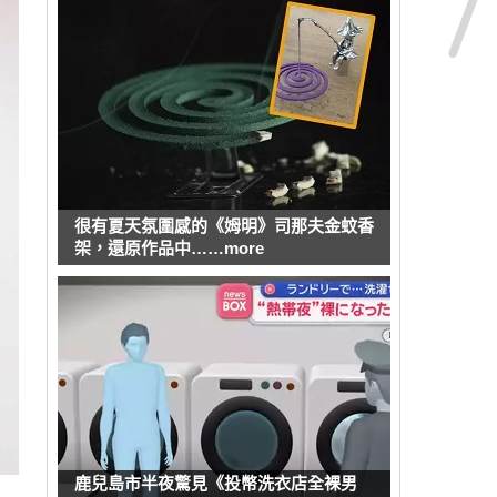
很有夏天氛圍感的《姆明》司那夫金蚊香
架，還原作品中……more
鹿兒島市半夜驚見《投幣洗衣店全裸男