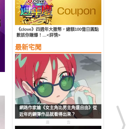
《clove》四週年大撒幣，總額100億日圓點
數該你賺爆！…<詳情>
最新宅聞
網路作家論《女主角比男主角還自由》從
近年的鋼彈作品就看得出來？
廣告