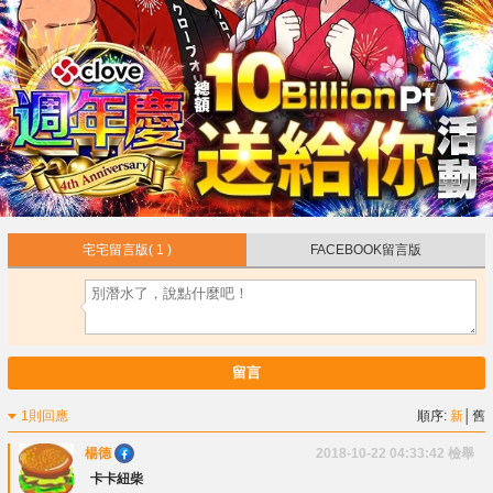
宅宅留言版
( 1 )
FACEBOOK留言版
留言
1則回應
順序:
新
│
舊
楊德
2018-10-22 04:33:42
檢舉
卡卡紐柴