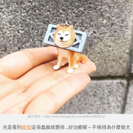
圖片來自：https://www.instagram.com/p/BovtAfKl2Ce/
光是看到
柴柴
這張蠢臉就覺得...好治癒喔～不曉得為什麼柴犬