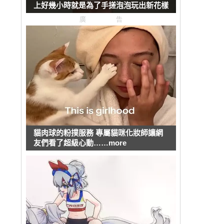
上好幾小時就是為了手搓泡泡玩出新花樣
廣告
貓肉球的粉撲服務 專屬貓咪化妝師讓網
友們看了超級心動……more