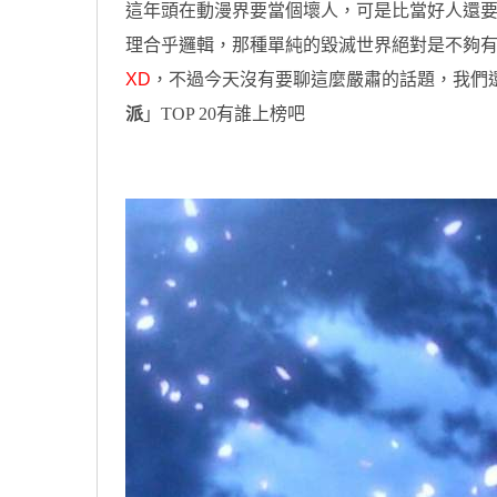
這年頭在動漫界要當個壞人，可是比當好人還
理合乎邏輯，那種單純的毀滅世界絕對是不夠
XD
，不過今天沒有要聊這麼嚴肅的話題，我們
派
」TOP 20有誰上榜吧
原汁原味的內容在這裡