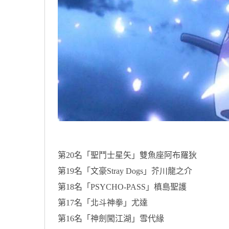
第20名「聖鬥士星矢」雙魚座阿布羅狄
第19名「文豪Stray Dogs」芥川龍之介
第18名「PSYCHO-PASS」槙島聖護
第17名「北斗神拳」尤達
第16名「神劍闖江湖」雪代緣