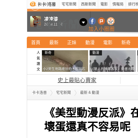
宅宅新聞
西斯新聞
電影
情報局
排行
最新
新奇
正妹
寵物
型男
Kuso
科技
凌凌漆
2018.11.16
加入小圈圈
首頁
最新
正妹
動漫
電影
新奇
人
新奇
動漫
氣
讚
小2男生用路邊撿的木棍與石
《獵人的揍敵客家》動畫出現
文
頭做成了《石斧》馬麻打開書
的這個剪影是誰？你是不是忘
史上最貼心賣家
包嚇一跳怎麼會有這種東
記還有這號人物了
西！？
&
卡卡洛普
宅宅新聞
最新
動漫
《美型動漫反派》
壞蛋還真不容易呢