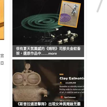
很有夏天氛圍感的《姆明》司那夫金蚊香
架，還原作品中……more
魚宮
利亞
《斯普拉遁塗擊隊》出現女神異聞錄荒霸