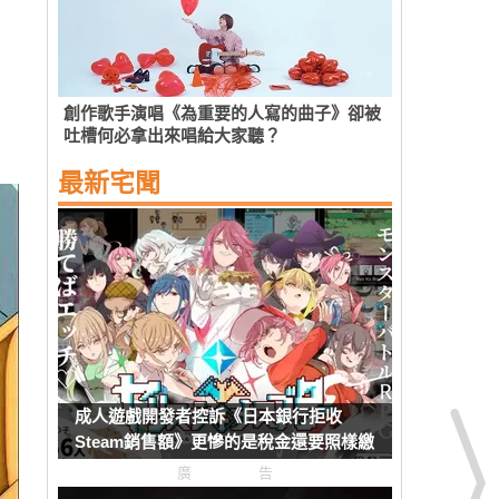
創作歌手演唱《為重要的人寫的曲子》卻被
吐槽何必拿出來唱給大家聽？
最新宅聞
成人遊戲開發者控訴《日本銀行拒收
Steam銷售額》更慘的是稅金還要照樣繳
廣告