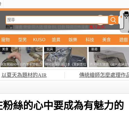
榜
動漫
美食
詭異
娛樂
汽車
電影
遊戲
設計
玩具
潮流
精華
熱門:
漫畫
聲優
同人誌
健身
BL
日劇
韓國恐怖漫畫
魔人玩3C
寵物
型男
KUSO
詭異
娛樂
科技
美食
遊戲
美食
玩具
新奇
網友開箱80年前的美軍野戰口
韓國鋼彈迷遊日本《買鋼普拉
資深網友議論《磁片收納盒
糧 罐頭本身保存良好，但裡
塞不進行李箱》網友們集思廣
鎖有什麼用》想偷的話整盒
以夏天為題材的AIR
傳統繪師怎麼處理作
面的味道...
益提供解方了……
走不就好了嗎？
在粉絲的心中要成為有魅力的