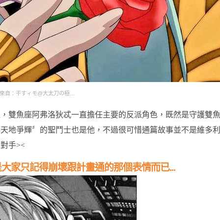
來自：干すィモ@大太刀の極…
邊，雙魚座阿弗洛狄忒一直擔任主要的反派角色，既然是守護雙
與天地爭輝〞的聖鬥士也是他，不過很可惜通篇故事並不是維多
對手><
大家只記得崩壞跟計畫通的那個表情而已...