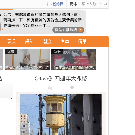
卡卡粉絲團
简体
線上人數：4574
玩具
設計
潮流
汽車
精華
寵物
新奇
的
當貓咪遇到了《海豹抱枕》結
《日本軍武迷的煩惱》子彈空
拿
果玩了10天後，海豹一整個走
盒在日本超級貴 美國網友直
品
《clove》四週年大撒幣
鐘笑翻網友
接一大箱寄給他了
廣告