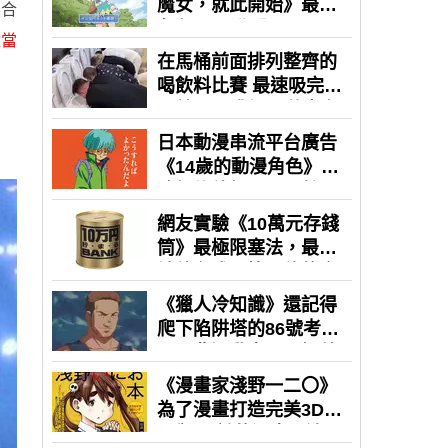
要合
難當