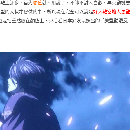
要難上許多，首先
顏值
就不用說了，不帥不討人喜歡，再來動機
有型的大叔才會做的事，所以現在完全可以說是
好人難當壞人更
還是把重點放在顏值上，來看看日本網友票選出的「
美型動漫反