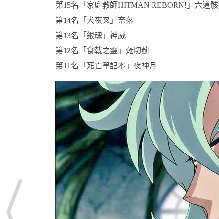
第15名「家庭教師HITMAN REBORN!」六道骸
第14名「犬夜叉」奈落
第13名「銀魂」神威
第12名「食戟之靈」薙切薊
第11名「死亡筆記本」夜神月