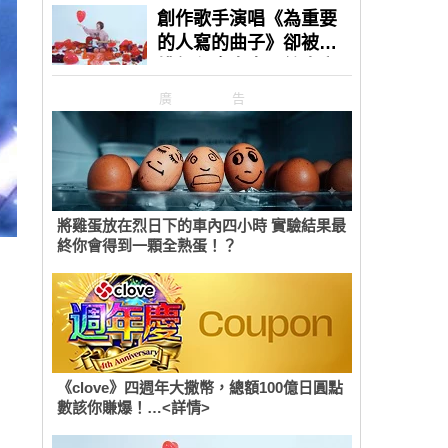
廣告
將雞蛋放在烈日下的車內四小時 實驗結果最
終你會得到一顆全熟蛋！？
《clove》四週年大撒幣，總額100億日圓點
數該你賺爆！…<詳情>