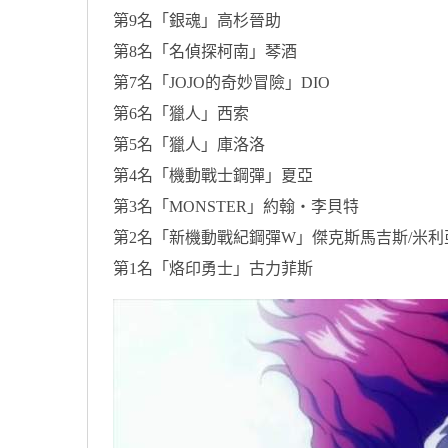
第9名「銀魂」高杉晉助
第8名「名偵探柯南」琴酒
第7名「JOJO的奇妙冒險」DIO
第6名「獵人」西索
第5名「獵人」庫洛洛
第4名「機動戰士鋼彈」夏亞
第3名「MONSTER」約翰・李貝特
第2名「新機動戰紀鋼彈W」傑克斯馬吉斯/米
第1名「烙印勇士」古力菲斯