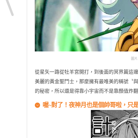
圖片
從星矢一路從牡羊宮開打，到後面的冥界篇這
美麗的黃金聖鬥士，那麼擁有最唯美的稱號〝
的秘密，所以還是得靠小宇宙而不是靠顏值炸翻
喔~對了！夜神月也是個帥哥啦，只是