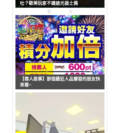
吐？歐美玩家不識遮光器土偶
廣告
【尋人啟事】那個最近人品爆發的朋友快
來看~