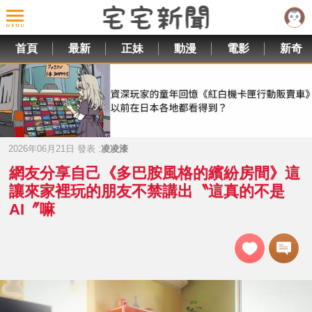
首頁
最新
正妹
動漫
電影
新奇
2026年06月21日 發表 :
凌凌漆
網友分享自己《多巴胺風格的繽紛房間》這
讓來家裡玩的朋友不禁講出〝這真的不是
AI〞嘛