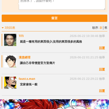
留言
3則回應
順序:
新
│
舊
TiTi
2026-06-22 10:38:46
檢舉
就是一種有用的東西很少,沒用的東西很多的風格
回覆
漢堡經理
2026-06-22 01:21:25
檢舉
讓自己非常愜意官方宣傳片
回覆
faust.s.man
2026-06-21 22:29:22
檢舉
宜家傢俬一般
回覆