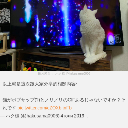
圖片來自：  ハク様 @hakusama0906
以上就是這次跟大家分享的相關內容~
猫がボブサップ(?)とノリノリのGIFあるじゃないですか？そ
れです
pic.twitter.com/cZOXbijnFb
— ハク様 (@hakusama0906)
4 юли 2019 г.