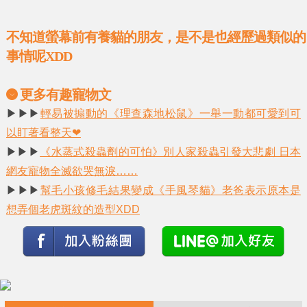
不知道螢幕前有養貓的朋友，是不是也經歷過類似的
事情呢XDD
更多有趣寵物文
▶▶▶
輕易被搧動的《理查森地松鼠》一舉一動都可愛到可
以盯著看整天❤
▶▶▶
《水蒸式殺蟲劑的可怕》別人家殺蟲引發大悲劇 日本
網友寵物全滅欲哭無淚……
▶▶▶
幫毛小孩修毛結果變成《手風琴貓》老爸表示原本是
想弄個老虎斑紋的造型XDD