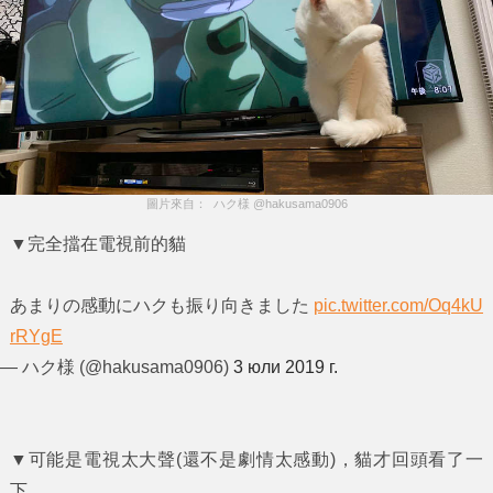
圖片來自：  ハク様 @hakusama0906
▼完全擋在電視前的貓
あまりの感動にハクも振り向きました
pic.twitter.com/Oq4kU
rRYgE
— ハク様 (@hakusama0906)
3 юли 2019 г.
▼可能是電視太大聲(還不是劇情太感動)，貓才回頭看了一
下...