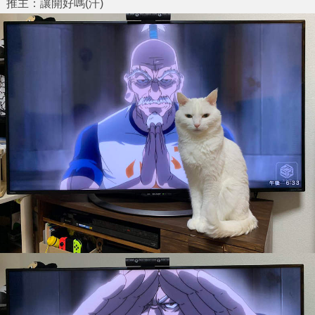
推主：讓開好嗎(汗)