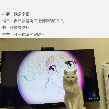
小麥：我很幸福
蟻王：自己就是為了這個瞬間而生的
貓：好像有點睏
推主：拜託你讓開好嗎><