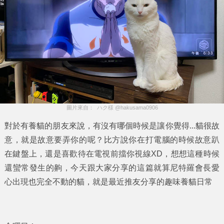
圖片來自：  ハク様 @hakusama0906
對於有養貓的朋友來說，有沒有哪個時候是讓你覺得...貓很故
意，就是故意要弄你的呢？比方說你在打電腦的時候故意趴
在鍵盤上，還是喜歡待在電視前擋你視線XD，想想這種時候
還蠻常發生的齁，今天跟大家分享的這篇
就算尼特羅會長愛
心出現也完全不動
的貓，就是最近推友分享的趣味養貓日常