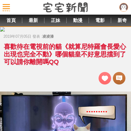
首頁
最新
正妹
動漫
電影
新奇
2019年07月05日 發表 :
凌凌漆
喜歡待在電視前的貓《就算尼特羅會長愛心
出現也完全不動》哪個貓皇不好意思擋到了
可以請你離開嗎QQ