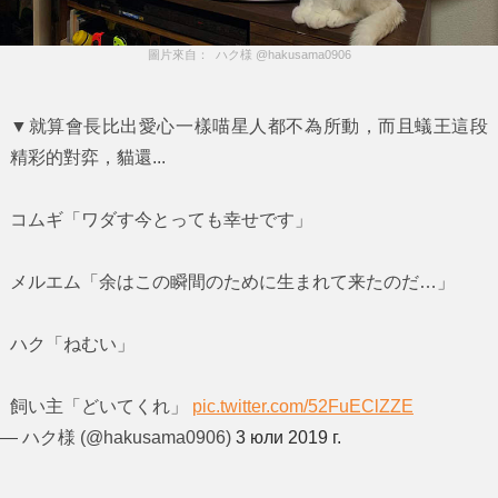
圖片來自：  ハク様 @hakusama0906
▼就算會長比出愛心一樣喵星人都不為所動，而且蟻王這段
精彩的對弈，貓還...
コムギ「ワダす今とっても幸せです」
メルエム「余はこの瞬間のために生まれて来たのだ…」
ハク「ねむい」
飼い主「どいてくれ」
pic.twitter.com/52FuEClZZE
— ハク様 (@hakusama0906)
3 юли 2019 г.