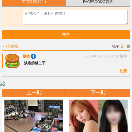
宅宅留言版
( 1 )
FACEBOOK留言版
留言
1則回應
順序:
新
│
舊
楊德
2019-07-05 21:28:32
檢舉
淡定的貓主子
回覆
上一則
下一則