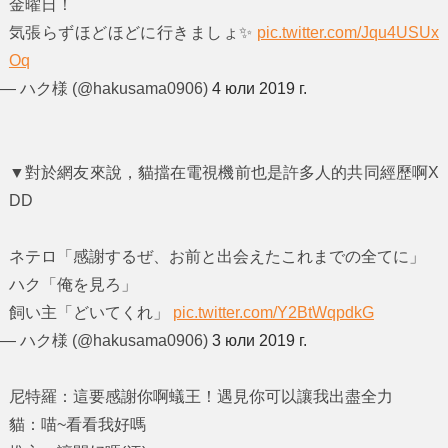
金曜日！
気張らずほどほどに行きましょ✨
pic.twitter.com/Jqu4USUx
Oq
— ハク様 (@hakusama0906)
4 юли 2019 г.
▼對於網友來說，貓擋在電視機前也是許多人的共同經歷啊X
DD
ネテロ「感謝するぜ、お前と出会えたこれまでの全てに」
ハク「俺を見ろ」
飼い主「どいてくれ」
pic.twitter.com/Y2BtWqpdkG
— ハク様 (@hakusama0906)
3 юли 2019 г.
尼特羅：這要感謝你啊蟻王！遇見你可以讓我出盡全力
貓：喵~看看我好嗎