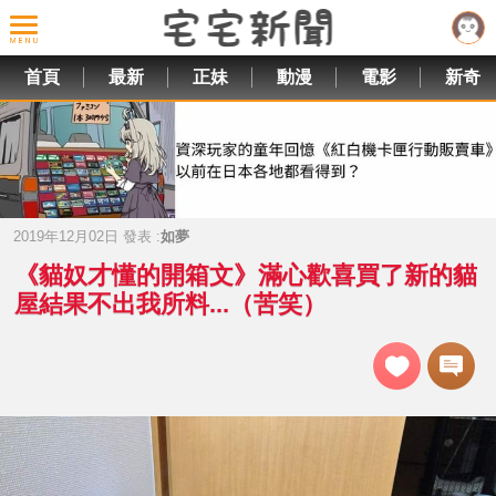
首頁
最新
正妹
動漫
電影
新奇
2019年12月02日 發表 :
如夢
《貓奴才懂的開箱文》滿心歡喜買了新的貓
屋結果不出我所料...（苦笑）