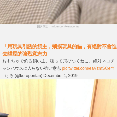
圖片來自：twitter.com/keropontan
「用玩具引誘的飼主，飛撲玩具的貓，有絕對不會進
去貓屋的強烈意志力」
おもちゃで釣る飼い主、狙って飛びつくねこ、絶対ネコチ
ャンハウスに入らない強い意志
pic.twitter.com/eaVzmSOerY
— けろ (@keropontan)
December 1, 2019