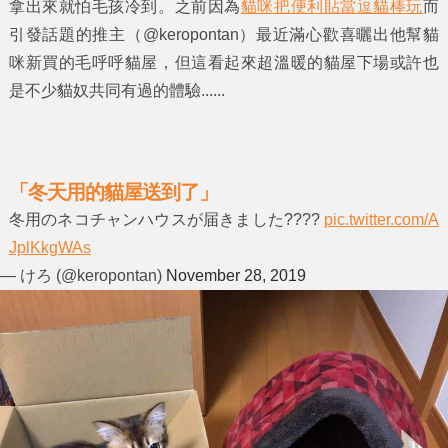
拿出來就怕毛孩冷到。之前因為
貓咪把便利貼當逗貓棒玩
而
引發話題的推主（@keropontan）最近滿心歡喜曬出他幫貓
咪新買的毛呼呼貓屋，但這看起來超溫暖的貓屋下場或許也
是不少貓奴共同有過的體驗......
「冬天用的貓屋送到了」
冬用のネコチャンハウスが届きました????
pic.twitter.com/A
JplKkgWAs
— けろ (@keropontan)
November 28, 2019