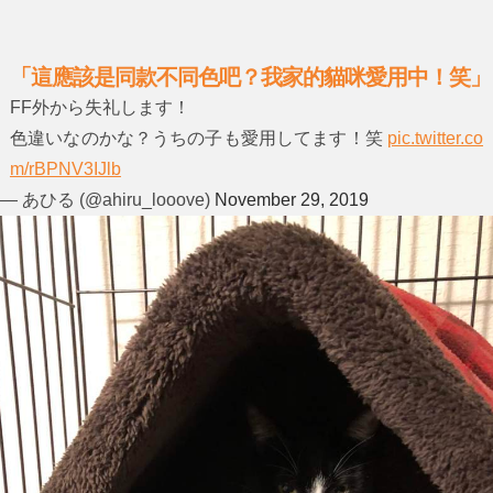
「這應該是同款不同色吧？我家的貓咪愛用中！笑」
FF外から失礼します！
色違いなのかな？うちの子も愛用してます！笑
pic.twitter.co
m/rBPNV3IJlb
— あひる (@ahiru_looove)
November 29, 2019