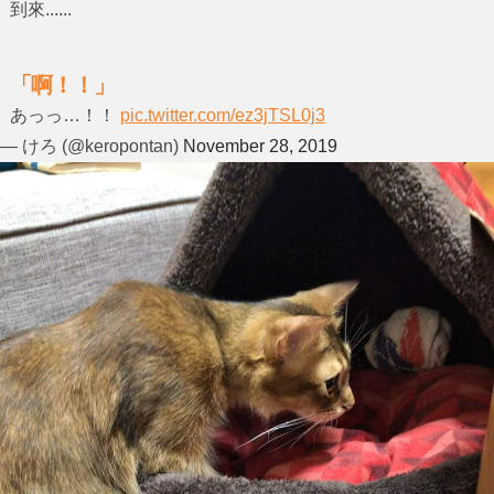
到來......
「啊！！」
あっっ…！！
pic.twitter.com/ez3jTSL0j3
— けろ (@keropontan)
November 28, 2019