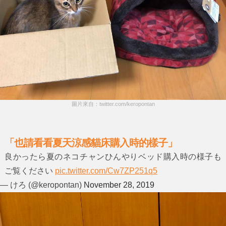
圖片來自：twitter.com/keropontan
「也請看看夏天涼感貓床購入時的樣子」
良かったら夏のネコチャンひんやりベッド購入時の様子も
ご覧ください
pic.twitter.com/Cw7ZP251q5
— けろ (@keropontan)
November 28, 2019