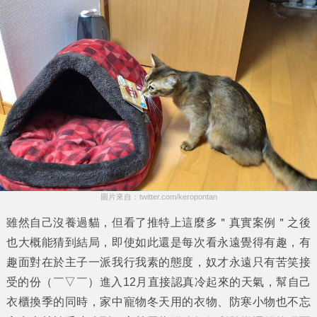
圖片來自：twitter.com/keropontan
雖然自己沒養過貓，但看了推特上這麼多＂真實案例＂之後
也大概能猜到結局，即使如此還是每次看永遠覺得有趣，有
趣面對在於主子一派我行我素的態度，奴才永遠只有苦笑接
受的份（￣▽￣）進入12月直接認真冷起來的天氣，幫自己
衣櫃換季的同時，家中寵物冬天用的衣物、防寒小物也不忘