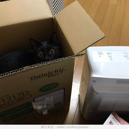
圖片來自：twitter.com/keropontan