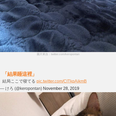
圖片來自：twitter.com/keropontan
「結果睡這裡」
結局ここで寝てる
pic.twitter.com/CITkpAikmB
— けろ (@keropontan)
November 28, 2019