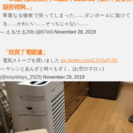
睡那裡啊...」
華麗なる惨敗で笑ってしまった……ダンボールに負けて
る……かわいい……そっちじゃない……
— える/土る20b (@ll7ell)
November 28, 2019
「我買了電暖爐」
電気ストーブを買いました
pic.twitter.com/ZJVIJaFUSj
— ヤシンとあんずと時々もずく。(お空のマロン)
(@sixyotixyu_2525)
November 29, 2019