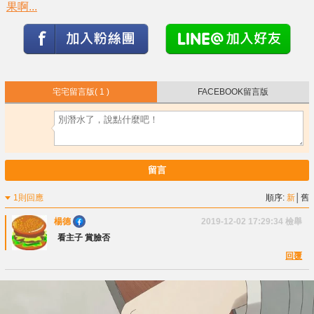
果啊...
宅宅留言版
( 1 )
FACEBOOK留言版
留言
1則回應
順序:
新
│
舊
楊德
2019-12-02 17:29:34
檢舉
看主子 賞臉否
回覆