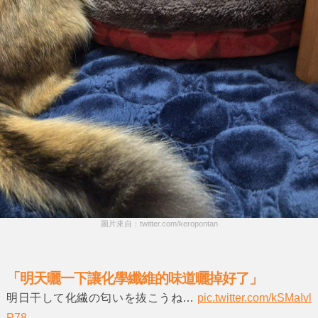
圖片來自：twitter.com/keropontan
「明天曬一下讓化學纖維的味道曬掉好了」
明日干して化繊の匂いを抜こうね…
pic.twitter.com/kSMaIvl
P78