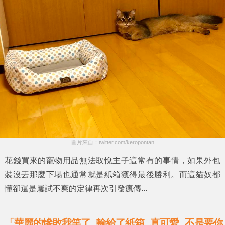
圖片來自：twitter.com/keropontan
花錢買來的寵物用品無法取悅主子這常有的事情，如果外包
裝沒丟那麼下場也通常就是紙箱獲得最後勝利。而這貓奴都
懂卻還是屢試不爽的定律再次引發瘋傳...
「華麗的慘敗我笑了...輸給了紙箱...真可愛...不是要你