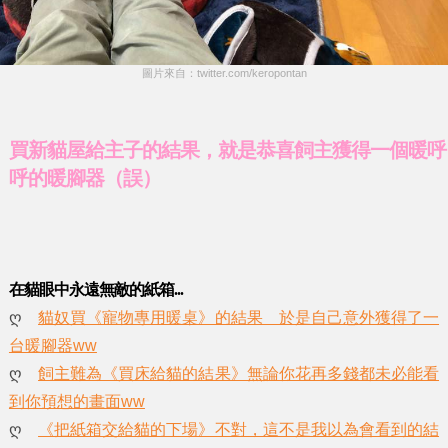
圖片來自：twitter.com/keropontan
買新貓屋給主子的結果，就是恭喜飼主獲得一個暖呼
呼的暖腳器（誤）
在貓眼中永遠無敵的紙箱...
ღ
貓奴買《寵物專用暖桌》的結果 於是自己意外獲得了一
台暖腳器ww
ღ
飼主難為《買床給貓的結果》無論你花再多錢都未必能看
到你預想的畫面ww
ღ
《把紙箱交給貓的下場》不對，這不是我以為會看到的結