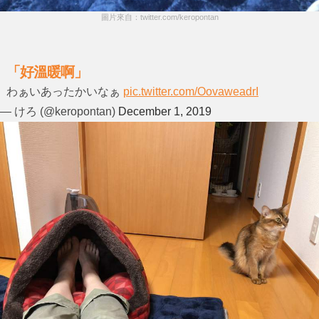
圖片來自：twitter.com/keropontan
「好溫暖啊」
わぁいあったかいなぁ
pic.twitter.com/OovaweadrI
— けろ (@keropontan)
December 1, 2019