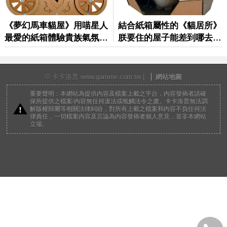
© 卡卡洛普 www.gamme.com.tw |
網站地圖
重要聲明：本網站為提供內容及檔案上載之平台，內容發佈者請確
保所提供之檔案/內容無任何違法或牴觸法令之虞。卡卡洛普無法調
解版權歸屬等相關法律糾紛，對所有上載之檔案和內容不負任何法
律責任，一切檔案內容及言論為內容發佈者個人意見，並非本網站
立場。