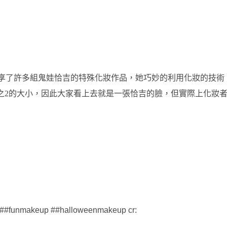
日前就分享了許多組鬼娃恰吉的特殊化妝作品，她巧妙的利用化妝的技術
之2的大小，因此大家看上去就是一張恰吉的臉，但實際上化妝
##funmakeup
##halloweenmakeup
cr: