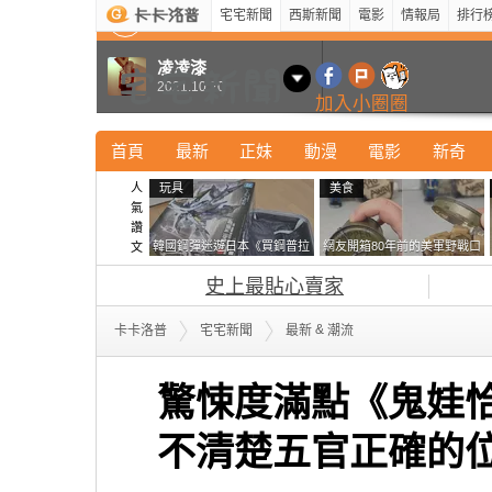
宅宅新聞
西斯新聞
電影
情報局
排行
最新
新奇
正妹
寵物
型男
Kuso
科技
凌凌漆
2021.10.20
加入小圈圈
首頁
最新
正妹
動漫
電影
新奇
人
玩具
美食
氣
讚
韓國鋼彈迷遊日本《買鋼普拉
網友開箱80年前的美軍野戰口
文
塞不進行李箱》網友們集思廣
糧 罐頭本身保存良好，但裡
史上最貼心賣家
益提供解方了……
面的味道...
&
卡卡洛普
宅宅新聞
最新
潮流
驚悚度滿點《鬼娃
不清楚五官正確的