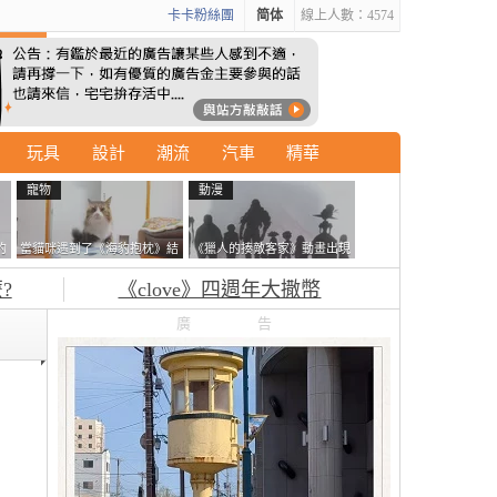
卡卡粉絲團
简体
線上人數：4574
玩具
設計
潮流
汽車
精華
寵物
動漫
的
當貓咪遇到了《海豹抱枕》結
《獵人的揍敵客家》動畫出現
拿
果玩了10天後，海豹一整個走
的這個剪影是誰？你是不是忘
?
《clove》四週年大撒幣
鐘笑翻網友
記還有這號人物了
廣告