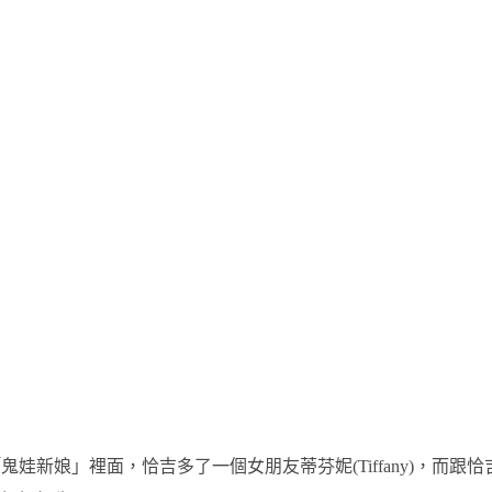
新娘」裡面，恰吉多了一個女朋友蒂芬妮(Tiffany)，而跟恰