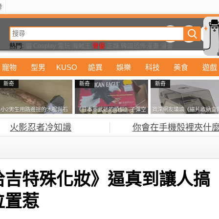
榜
動漫
美食
詭異
娛樂
汽車
電影
遊戲
設計
玩具
潮流
精華
熱門:
貓
Cosplay
電玩
海賊王
聲優
正妹
韓國恐怖漫畫
漫畫
寵物
型男
KUSO
詭異
娛樂
科技
美食
遊戲
新奇
新奇
新奇
小2男生用路邊撿的木棍與石
《日本軍武迷的煩惱》子彈空
資深網友議論《磁片收納盒
頭做成了《石斧》馬麻打開書
盒在日本超級貴 美國網友直
鎖有什麼用》想偷的話整盒
火影忍者冷知識
你會在手機殼裡夾什麼
包嚇一跳怎麼會有這種東
接一大箱寄給他了
走不就好了嗎？
西！？
恰吉特殊化妝》逼真到讓人搞
位置惹