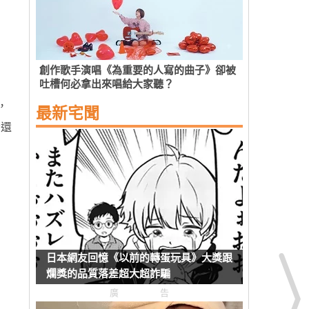
創作歌手演唱《為重要的人寫的曲子》卻被
吐槽何必拿出來唱給大家聽？
，
最新宅聞
者還
日本網友回憶《以前的轉蛋玩具》大獎跟
爛獎的品質落差超大超詐騙
廣告