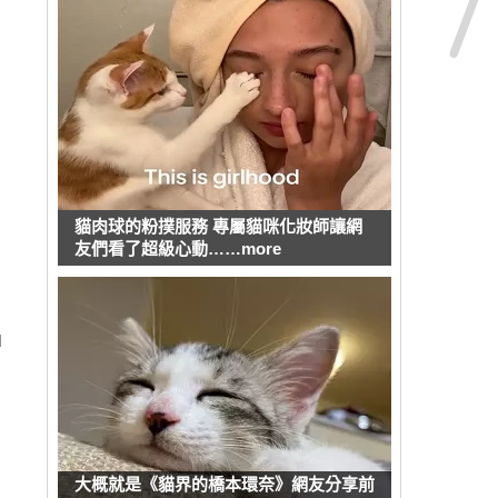
貓肉球的粉撲服務 專屬貓咪化妝師讓網
友們看了超級心動……more
」
了
大概就是《貓界的橋本環奈》網友分享前