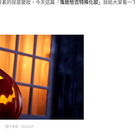
關聯要素的就是變妝，今天這篇「
鬼娃恰吉特殊化妝
」就給大家看一
圖片來自：ACEGIF