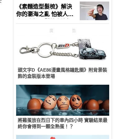
下
廣告
頭文字D《AE86漫畫風格鑰匙圈》附背景裝
飾的盒裝版本登場
將雞蛋放在烈日下的車內四小時 實驗結果最
終你會得到一顆全熟蛋！？