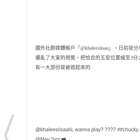
國外社群媒體帳戶「@khaleesiisaa」，
擾亂了大家的視覺，把恰吉的五官位置縮至3分
有一大部份是被遮起來的
@khaleesiisaa
hi, wanna play? ????
##chucky
@May Sior ❤️