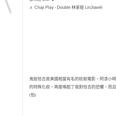
♬ Chaji Play - Double 林家磑 LinJiawèi
鬼娃恰吉是美國相當有名的砍殺電影，阿漆小時候其實
的特殊化妝，再度喚起了我對恰吉的恐懼，而
(怕)