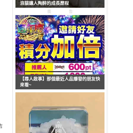
浪貓讓人陶醉的成長歷程
廣告
【尋人啟事】那個最近人品爆發的朋友快
來看~
吉