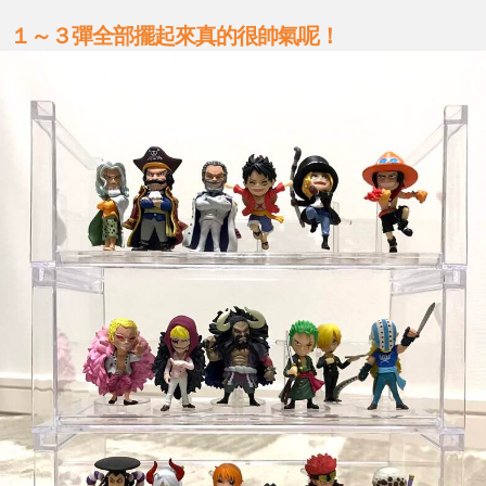
１～３彈全部擺起來真的很帥氣呢！