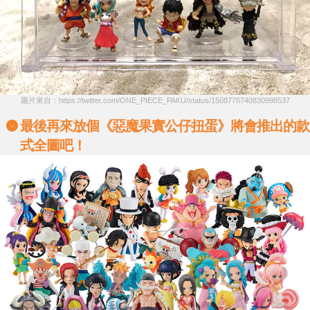
圖片來自：https://twitter.com/ONE_PIECE_PAKU/status/1508776740830998537
最後再來放個《惡魔果實公仔扭蛋》將會推出的款
式全圖吧！