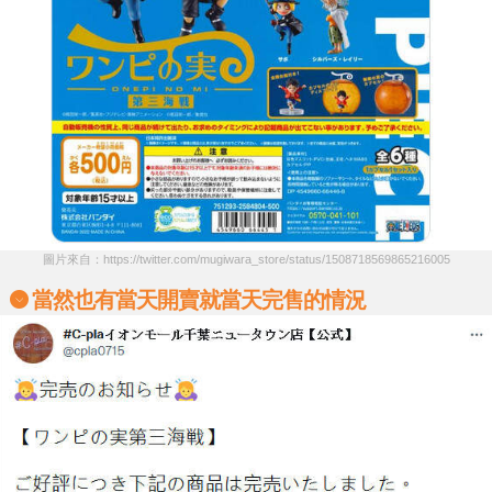
圖片來自：https://twitter.com/mugiwara_store/status/1508718569865216005
當然也有當天開賣就當天完售的情況