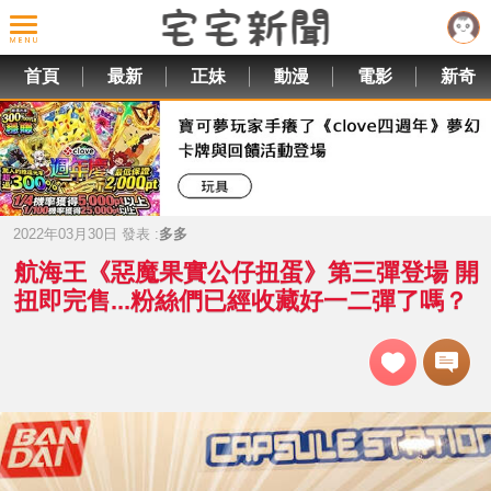
首頁
最新
正妹
動漫
電影
新奇
2022年03月30日 發表 :
多多
航海王《惡魔果實公仔扭蛋》第三彈登場 開
扭即完售...粉絲們已經收藏好一二彈了嗎？