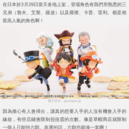
在日本於3月29日當天各地上架，登場角色有我們所熟悉的三
兄弟（魯夫、艾斯、薩波）以及羅傑、卡普、雷利。都是相
當高人氣的角色啊！
圖片來自：gashapon.jp
因為擔心有人會掃台，讓真的想要入手的人沒有機會入手的
緣故，有些店鋪會限制扭扭蛋的次數。像是草帽商店就限制
一個人只能扭六顆。幸運的話，六顆也能湊一套啊！