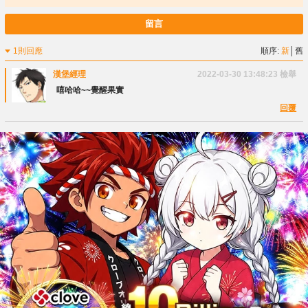
留言
1則回應
順序:
新
│
舊
漢堡經理
2022-03-30 13:48:23
檢舉
嘻哈哈~~覺醒果實
回覆