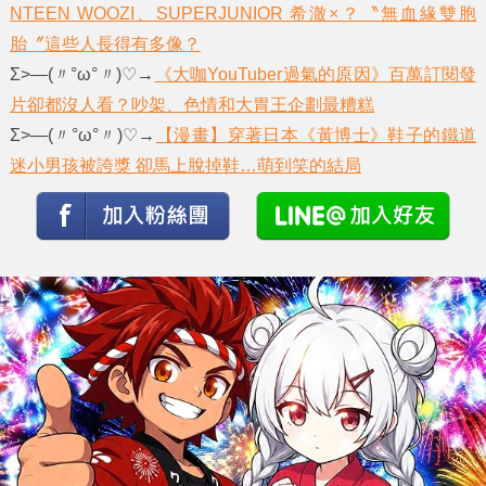
NTEEN WOOZI、SUPERJUNIOR 希澈×？〝無血緣雙胞
胎〞這些人長得有多像？
Σ>―(〃°ω°〃)♡→
《大咖YouTuber過氣的原因》百萬訂閱發
片卻都沒人看？吵架、色情和大胃王企劃最糟糕
Σ>―(〃°ω°〃)♡→
【漫畫】穿著日本《黃博士》鞋子的鐵道
迷小男孩被誇獎 卻馬上脫掉鞋…萌到笑的結局