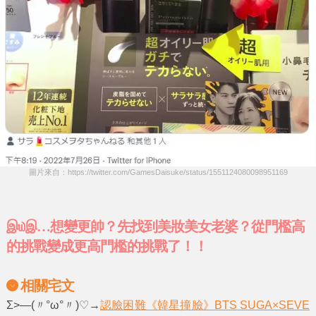
圖片來自：https://twitter.com/GamesDaisuke/status/1551124080098951169
இ௰இ…
想變更帥？先找到美妝美女老婆？
從門檻高
的挑戰變成更高門檻的挑戰了！！
相關宅文
Σ>―(〃°ω°〃)♡→
認臉困難《韓星撞臉》BTS SUGA×SEVE