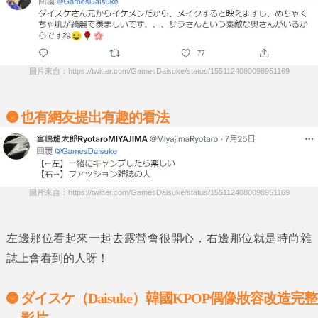
圖片來自：https://twitter.com/GamesDaisuke/status/1551124080098951169
也有網友提出有趣的看法
圖片來自：https://twitter.com/GamesDaisuke/status/1551124080098951169
左邊那位看起來一起去露營會很開心，右邊那位就是時尚雜
誌上會看到的人呀！
ダイスケ（
Daisuke
）韓國
KPOP
偶像妝容改造完整