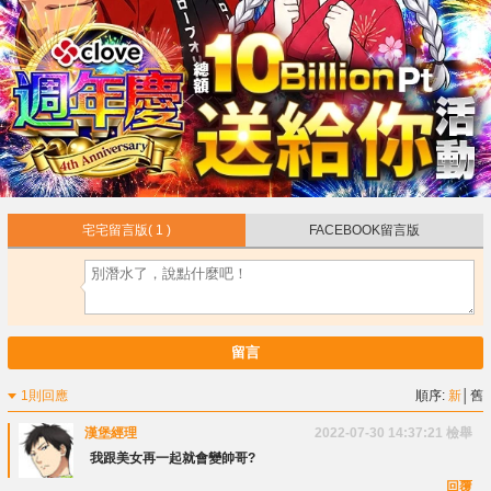
宅宅留言版
( 1 )
FACEBOOK留言版
留言
1則回應
順序:
新
│
舊
漢堡經理
2022-07-30 14:37:21
檢舉
我跟美女再一起就會變帥哥?
回覆