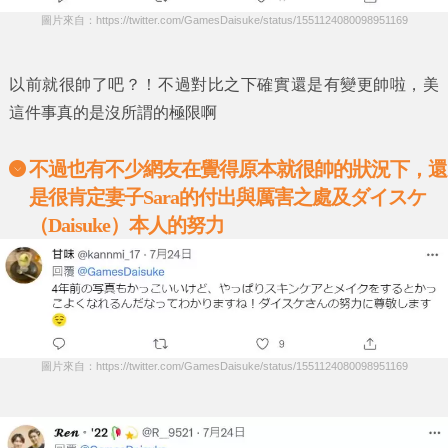
圖片來自：https://twitter.com/GamesDaisuke/status/1551124080098951169
以前就很帥了吧？！不過對比之下確實還是有變更帥啦，美
這件事真的是沒所謂的極限啊
不過也有不少網友在覺得原本就很帥的狀況下，還
是很肯定妻子
Sara
的付出與厲害之處及ダイスケ
（
Daisuke
）本人的努力
圖片來自：https://twitter.com/GamesDaisuke/status/1551124080098951169