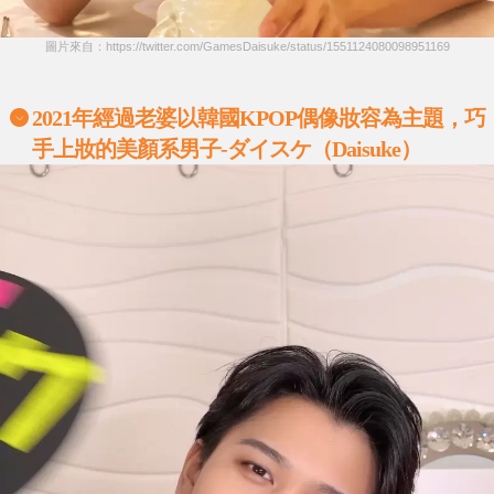
圖片來自：https://twitter.com/GamesDaisuke/status/1551124080098951169
2021
年經過老婆以韓國
KPOP
偶像妝容為主題，巧
手上妝的美顏系男子
-
ダイスケ（
Daisuke
）