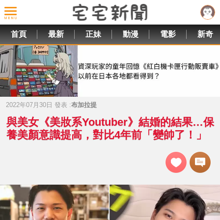
首頁
最新
正妹
動漫
電影
新奇
2022年07月30日 發表 :
布加拉提
與美女《美妝系Youtuber》結婚的結果…保
養美顏意識提高，對比4年前「變帥了！」