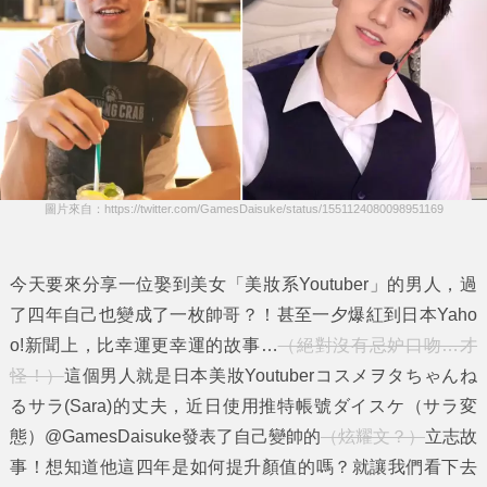
圖片來自：https://twitter.com/GamesDaisuke/status/1551124080098951169
今天要來分享一位娶到美女「美妝系Youtuber」的男人，過
了四年自己也變成了一枚帥哥？！甚至一夕爆紅到日本Yaho
o!新聞上，比幸運更幸運的故事…
（絕對沒有忌妒口吻…才
怪！）
這個男人就是日本美妝Youtuberコスメヲタちゃんね
るサラ(Sara)的丈夫，近日使用推特帳號ダイスケ（サラ変
態）@GamesDaisuke發表了自己變帥的
（炫耀文？）
立志故
事！想知道他這四年是如何提升顏值的嗎？就讓我們看下去