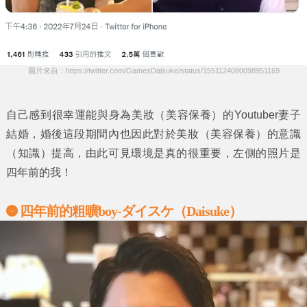
圖片來自：https://twitter.com/GamesDaisuke/status/1551124080098951169
自己感到很幸運能與身為美妝（美容保養）的Youtuber妻子
結婚，婚後這段期間內也因此對於美妝（美容保養）的意識
（知識）提高，由此可見環境是真的很重要，左側的照片是
四年前的我！
四年前的粗曠
boy-
ダイスケ（
Daisuke
）