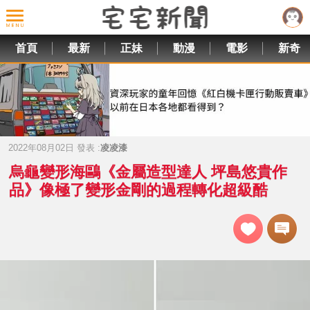
首頁
最新
正妹
動漫
電影
新奇
2022年08月02日 發表 :
凌凌漆
烏龜變形海鷗《金屬造型達人 坪島悠貴作
品》像極了變形金剛的過程轉化超級酷