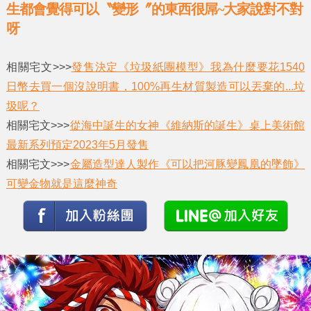
生都會覺得可以〝變形〞的東西很屌~大家說對不對
呀
相關宅文>>>
發售決定《垃圾紙團模型》我為什麼要花1540
日幣去買一個沒說明書，100%再生材質製造可以丟棄的...垃
圾呢？
相關宅文>>>
從海中誕生的女神《維納斯的誕生》桌上美術館
最新系列預定2023年5月發售
相關宅文>>>
金屬造型達人製作《可以把河豚變鳳凰的墜飾》
可變金物就是這麼神奇