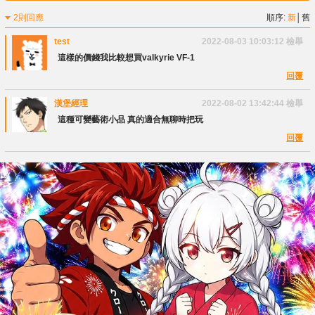
2則回應
順序:
新
│
舊
test
2022-08-03 10:03:12
檢舉
這樣的價錢我比較想買valkyrie VF-1
回覆
漢堡經理
2022-08-02 13:42:44
檢舉
這種可變藝術小品 真的適合無聊時把玩
回覆