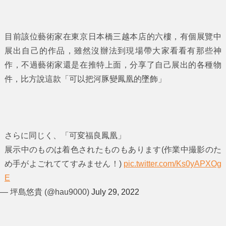
目前該位藝術家在東京日本橋三越本店的六樓，有個展覽中
展出自己的作品，雖然沒辦法到現場帶大家看看有那些神
作，不過藝術家還是在推特上面，分享了自己展出的各種物
件，比方說這款「可以把河豚變鳳凰的墜飾」
さらに同じく、「可変福良鳳凰」
展示中のものは着色されたものもあります(作業中撮影のた
め手がよごれててすみません！)
pic.twitter.com/Ks0yAPXOg
E
— 坪島悠貴 (@hau9000)
July 29, 2022