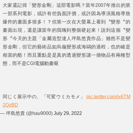
大家還記得「變形金剛」這部電影嗎？當年2007年推出的第
一部系列電影，或許有些負面評價，或許因為導演風格導致
爆炸的畫面多很多！？但第一次在大螢幕上看到〝變形〞的
畫面出現，還是讓當年的我嗨到整個硬起來！說到這個〝變
形〞今天的主題「
金屬造型達人坪島悠貴作品
」雖然不是變
形金剛，但它的藝術品如烏龜變形成海鷗的過程，也的確是
相當的酷！而且重點是是真的透過變形讓一個物品有兩種型
態，而不是CGI電腦動畫喔
同じく展示中の、「可変ウミカモメ」
pic.twitter.com/ix6TM
2QzBD
— 坪島悠貴 (@hau9000)
July 29, 2022