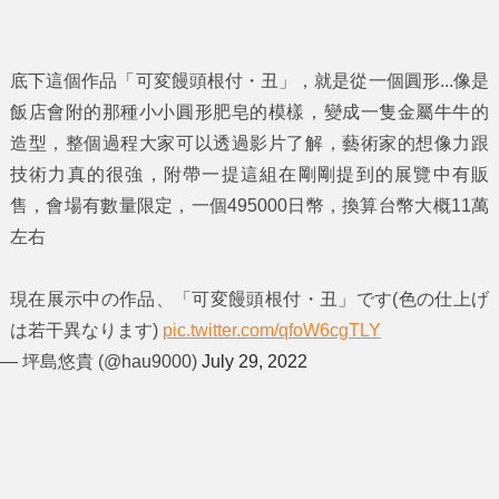
底下這個作品「可変饅頭根付・丑」，就是從一個圓形...像是
飯店會附的那種小小圓形肥皂的模樣，變成一隻金屬牛牛的
造型，整個過程大家可以透過影片了解，藝術家的想像力跟
技術力真的很強，附帶一提這組在剛剛提到的展覽中有販
售，會場有數量限定，一個495000日幣，換算台幣大概11萬
左右
現在展示中の作品、「可変饅頭根付・丑」です(色の仕上げ
は若干異なります)
pic.twitter.com/qfoW6cgTLY
— 坪島悠貴 (@hau9000)
July 29, 2022