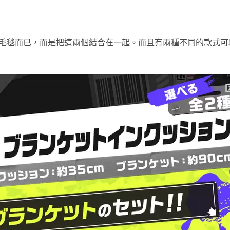
毛毯而已，而是把這兩個結合在一起。而且有兩種不同的款式可